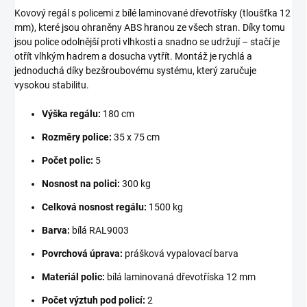
Kovový regál s policemi z bílé laminované dřevotřísky (tloušťka 12
mm), které jsou ohraněny ABS hranou ze všech stran. Díky tomu
jsou police odolnější proti vlhkosti a snadno se udržují – stačí je
otřít vlhkým hadrem a dosucha vytřít. Montáž je rychlá a
jednoduchá díky bezšroubovému systému, který zaručuje
vysokou stabilitu.
Výška regálu:
180 cm
Rozměry police:
35 x 75 cm
Počet polic:
5
Nosnost na polici:
300 kg
Celková nosnost regálu:
1500 kg
Barva:
bílá RAL9003
Povrchová úprava:
prášková vypalovací barva
Materiál polic:
bílá laminovaná dřevotříska 12 mm
Počet výztuh pod policí:
2