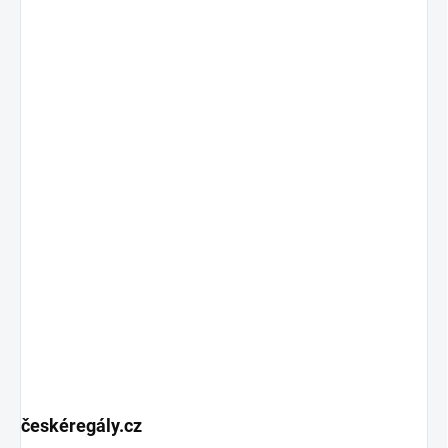
českéregály.cz