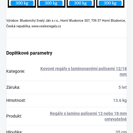
Výrobce: Bludovický Svatý Ján s.r.o., Horní Bludovice 307, 739 37 Horní Bludovice,
Česká republika, www.ceskeregaly.cz
Doplňkové parametry
Kovové regály s laminovanými policemi 12/18
Kategorie
:
mm
Záruka
:
5 let
Hmotnost
:
13.6 kg
Regály s lamino policemi 12 nebo 18 mm
Produkt
:
omyvatelné
Hloubka
:
35 cm