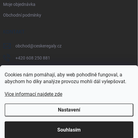
Moje objednávka
Obchodní podmínky
KONTAKT
obchod
@
ceskeregaly.cz
+420 608 250 881
Cookies nám pomáhají, aby web pohodlně fungoval, a
abychom ho díky analýze provozu mohli dál vylepšovat.
Více informací najdete zde
Nastavení
Copyright 2026
českéregály.cz
. Všechna práva vyhrazena.
Souhlasím
Vytvořil Shoptet Premium