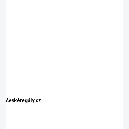
českéregály.cz