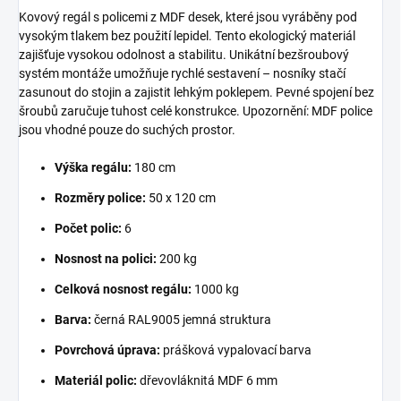
Kovový regál s policemi z MDF desek, které jsou vyráběny pod
vysokým tlakem bez použití lepidel. Tento ekologický materiál
zajišťuje vysokou odolnost a stabilitu. Unikátní bezšroubový
systém montáže umožňuje rychlé sestavení – nosníky stačí
zasunout do stojin a zajistit lehkým poklepem. Pevné spojení bez
šroubů zaručuje tuhost celé konstrukce. Upozornění: MDF police
jsou vhodné pouze do suchých prostor.
Výška regálu:
180 cm
Rozměry police:
50 x 120 cm
Počet polic:
6
Nosnost na polici:
200 kg
Celková nosnost regálu:
1000 kg
Barva:
černá RAL9005 jemná struktura
Povrchová úprava:
prášková vypalovací barva
Materiál polic:
dřevovláknitá MDF 6 mm