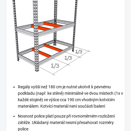
Regály vyšší než 180 cm je nutné ukotvit k pevnému
podkladu (např. ke stěně) minimálně ve dvou místech (1x v
každé stojině) ve výšce cca 190 cm vhodným kotvícím
materiálem. Kotvící materiál není součástí balení
Nosnost police platí pouze při rovnoměrném rozložení
zátěže. Ukládaný materiál nesmí přesahovat rozměry
police