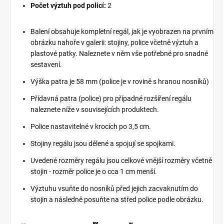
Počet výztuh pod policí:
2
Balení obsahuje kompletní regál, jak je vyobrazen na prvním
obrázku nahoře v galerii: stojiny, police včetně výztuh a
plastové patky. Naleznete v něm vše potřebné pro snadné
sestavení.
Výška patra je 58 mm (police je v rovině s hranou nosníků)
Přídavná patra (police) pro případné rozšíření regálu
naleznete níže v souvisejících produktech.
Police nastavitelné v krocích po 3,5 cm.
Stojiny regálu jsou dělené a spojují se spojkami.
Uvedené rozměry regálu jsou celkové vnější rozměry včetně
stojin - rozměr police je o cca 1 cm menší.
Výztuhu vsuňte do nosníků před jejich zacvaknutím do
stojin a následně posuňte na střed police podle obrázku.