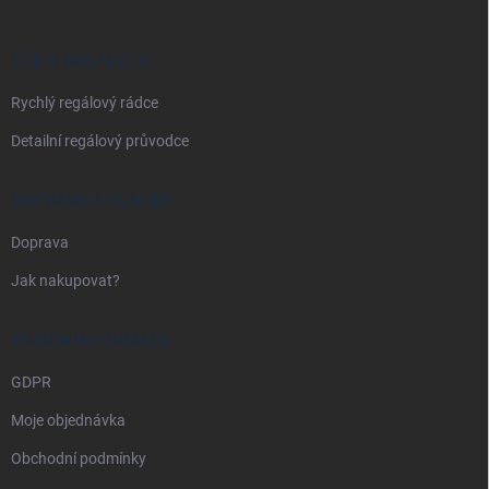
a
t
í
VŠE O REGÁLECH
Rychlý regálový rádce
Detailní regálový průvodce
DOPRAVA A PLATBA
Doprava
Jak nakupovat?
PRÁVNÍ INFORMACE
GDPR
Moje objednávka
Obchodní podmínky