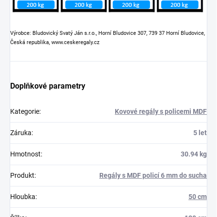
Výrobce: Bludovický Svatý Ján s.r.o., Horní Bludovice 307, 739 37 Horní Bludovice,
Česká republika, www.ceskeregaly.cz
Doplňkové parametry
Kategorie
:
Kovové regály s policemi MDF
Záruka
:
5 let
Hmotnost
:
30.94 kg
Produkt
:
Regály s MDF policí 6 mm do sucha
Hloubka
:
50 cm