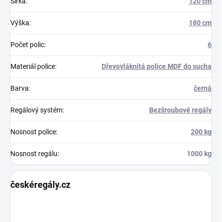
Šířka
:
120 cm
Výška
:
180 cm
Počet polic
:
6
Materiál police
:
Dřevovláknitá police MDF do sucha
Barva
:
černá
Regálový systém
:
Bezšroubové regály
Nosnost police
:
200 kg
Nosnost regálu
:
1000 kg
českéregály.cz