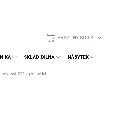
PRÁZDNÝ KOŠÍK
NÁKUPNÍ
KOŠÍK
NIKA
SKLAD, DÍLNA
NÁBYTEK
DŮM A ZAHR
, nosnost 200 kg na polici