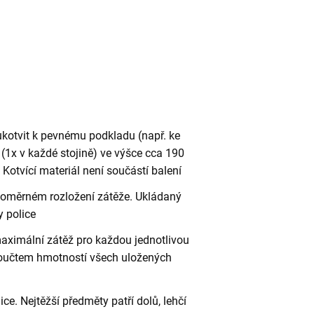
ukotvit k pevnému podkladu (např. ke
(1x v každé stojině) ve výšce cca 190
otvící materiál není součástí balení
vnoměrném rozložení zátěže. Ukládaný
 police
aximální zátěž pro každou jednotlivou
 součtem hmotností všech uložených
ce. Nejtěžší předměty patří dolů, lehčí