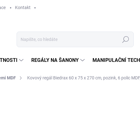
ace
Kontakt
Hledat
STNOSTI
REGÁLY NA ŠANONY
MANIPULAČNÍ TECH
cemi MDF
Kovový regál Biedrax 60 x 75 x 270 cm, pozink, 6 polic MDF
2 660 Kč
2 198,35 Kč bez DPH
Měrná
SKLADEM