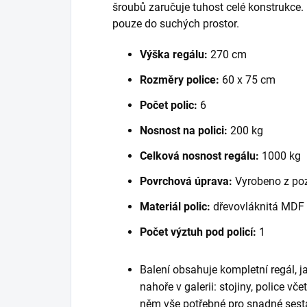
šroubů zaručuje tuhost celé konstrukce
pouze do suchých prostor.
Výška regálu:
270 cm
Rozměry police:
60 x 75 cm
Počet polic:
6
Nosnost na polici:
200 kg
Celková nosnost regálu:
1000 kg
Povrchová úprava:
Vyrobeno z po
Materiál polic:
dřevovláknitá MDF
Počet výztuh pod policí:
1
Balení obsahuje kompletní regál, 
nahoře v galerii: stojiny, police vč
něm vše potřebné pro snadné sest