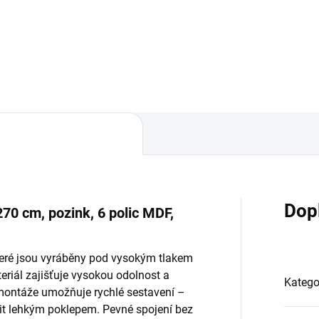
Do košíku
Do košíku
Dop
270 cm, pozink, 6 polic MDF,
teré jsou vyráběny pod vysokým tlakem
teriál zajišťuje vysokou odolnost a
Katego
 montáže umožňuje rychlé sestavení –
stit lehkým poklepem. Pevné spojení bez