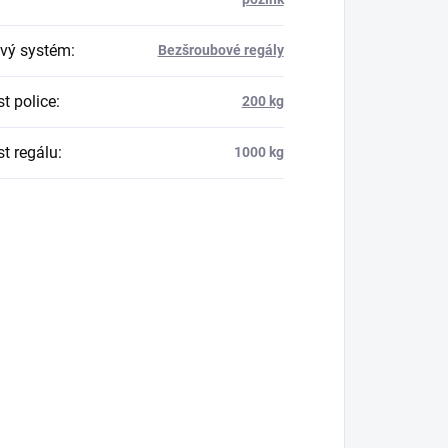
vý systém
:
Bezšroubové regály
t police
:
200 kg
t regálu
:
1000 kg