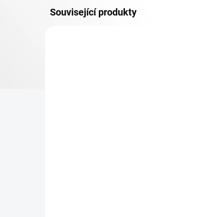
Související produkty
MDF 6 MM (SUCHO)
SKLADEM
Patro k regálu Biedrax 60
Zá
x 75 cm, pozink, police
Bie
MDF, nosnost 200 kg
vyp
320 Kč
31
264,46 Kč bez DPH
25,
−
+