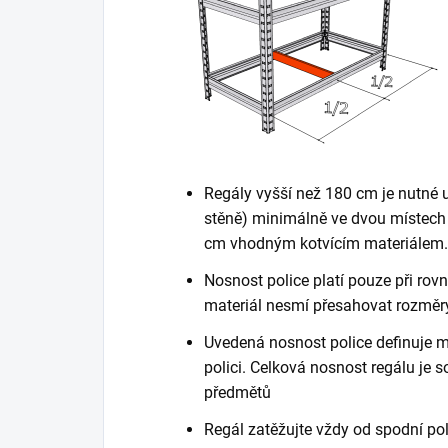
Regály vyšší než 180 cm je nutné 
stěně) minimálně ve dvou místech 
cm vhodným kotvícím materiálem. K
Nosnost police platí pouze při ro
materiál nesmí přesahovat rozměry
Uvedená nosnost police definuje m
polici. Celková nosnost regálu je
předmětů
Regál zatěžujte vždy od spodní poli