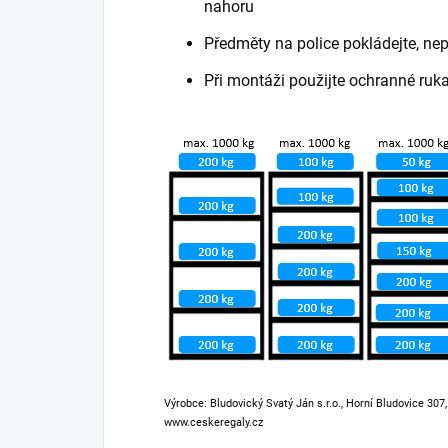
nahoru
Předměty na police pokládejte, ne
Při montáži použijte ochranné ruk
Výrobce: Bludovický Svatý Ján s.r.o., Horní Bludovice 307
www.ceskeregaly.cz