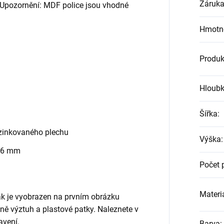
Záruk
. Upozornění: MDF police jsou vhodné
Hmotn
Produk
Hloub
Šířka
:
zinkovaného plechu
Výška
:
 6 mm
Počet 
Materiá
jak je vyobrazen na prvním obrázku
etně výztuh a plastové patky. Naleznete v
avení.
Barva
: