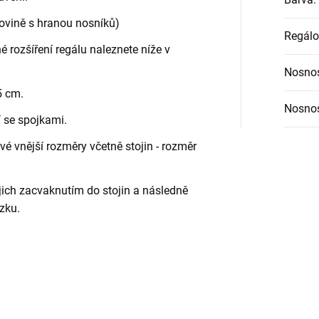
rovině s hranou nosníků)
Regálo
é rozšíření regálu naleznete níže v
Nosnos
5 cm.
Nosnos
í se spojkami.
é vnější rozměry včetně stojin - rozměr
jich zacvaknutím do stojin a následně
zku.