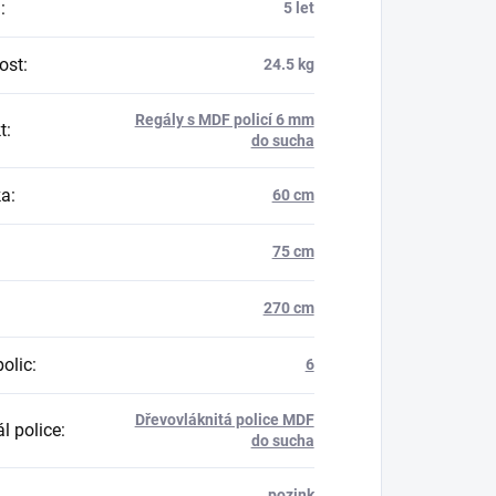
a
:
5 let
ost
:
24.5 kg
Regály s MDF policí 6 mm
t
:
do sucha
ka
:
60 cm
75 cm
270 cm
polic
:
6
Dřevovláknitá police MDF
l police
:
do sucha
pozink