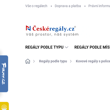
Přejít
Vše o regálech
Doprava a platba
Právní inform
na
obsah
REGÁLY PODLE TYPU
REGÁLY PODLE MÍ
Domů
Regály podle typu
Kovové regály s poli
ZNAČKA:
BIEDRAX
DOPRAVA ZDARMA
MDF 6 MM (SUCHO)