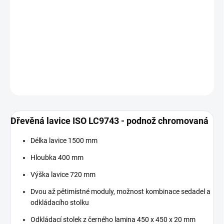
Měrná
SKLADEM
cena:
−
+
Přidat do košíku
DETAILNÍ INFORMACE
ZEPTAT SE
Dřevěná lavice ISO LC9743 - podnož chromovaná
Délka lavice 1500 mm
Hloubka 400 mm
Výška lavice 720 mm
Dvou až pětimístné moduly, možnost kombinace sedadel a
odkládacího stolku
Odkládací stolek z černého lamina 450 x 450 x 20 mm