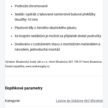
Podnože chromované
Sedák i opěrák z lakované osmivrstvé bukové překližky
tloušťky 10 mm
Plastové díly z černého elastického plastu
Ke krajním sedákům je možné za příplatek dodat područky
Dodáváno v rozloženém stavu s montážním materiálem a
návodem, jednoduchá montáž
Výrobce: Bludovický Svatý Ján s.r.o., Horní Bludovice 307, 739 37 Horní Bludovice,
Česká republika, www.ceskeregaly.cz
Doplňkové parametry
Kategorie
:
Lavice do čekárny ISO dřevěné