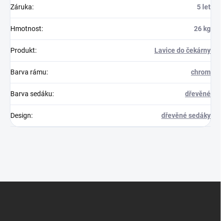
Záruka
:
5 let
Hmotnost
:
26 kg
Produkt
:
Lavice do čekárny
Barva rámu
:
chrom
Barva sedáku
:
dřevěné
Design
:
dřevěné sedáky
Z
á
p
a