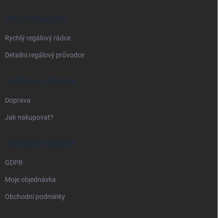
t
í
VŠE O REGÁLECH
Rychlý regálový rádce
Detailní regálový průvodce
DOPRAVA A PLATBA
Doprava
Jak nakupovat?
PRÁVNÍ INFORMACE
GDPR
Moje objednávka
Obchodní podmínky