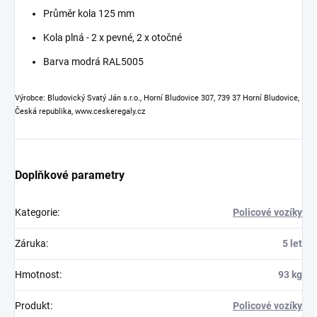
Průměr kola 125 mm
Kola plná - 2 x pevné, 2 x otočné
Barva modrá RAL5005
Výrobce: Bludovický Svatý Ján s.r.o., Horní Bludovice 307, 739 37 Horní Bludovice,
Česká republika, www.ceskeregaly.cz
Doplňkové parametry
Kategorie
:
Policové vozíky
Záruka
:
5 let
Hmotnost
:
93 kg
Produkt
:
Policové vozíky