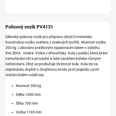
ZEPTAT SE
Policový vozík PV4131
Dílenský policový vozík pro přepravu zboží či materiálu.
Konstrukce vozíku svařena z ocelových profilů. Nosnost vozíku
200 kg. Lakováno práškovým vypalovacím lakem v odstínu
RAL5005 - modrá. Police z dřevotřísky. Kola s poklicí, která brání
namotávání nití a provázků a také zanášení ložiska různými
nečistotami, čímž se prodlužuje životnost kola. Kola lze na
objednávku doplnit o dvojčinnou brzdu proti pojezdu i proti
otáčení kolem svislé osy.
Nosnost 200 kg
Délka 1000 mm
Šířka 700 mm
Výška 1765 mm