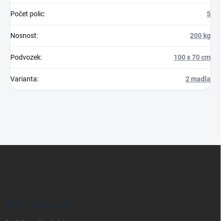
Počet polic
:
5
Nosnost
:
200 kg
Podvozek
:
100 x 70 cm
Varianta
:
2 madla
Z
á
p
a
t
í
VŠE O REGÁLECH