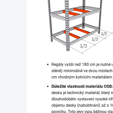
Regály vyšší než 180 cm je nutné 
stěně) minimálně ve dvou místech 
cm vhodným kotvícím materiálem. K
Důležité vlastnosti materiálu OSB:
deska je technický materiál, který r
dlouhodobém vystavení vysoké vlh
objemu desky (nabobtnání) až o 10
povrchu. Tyto jevy jsou běžnou vla