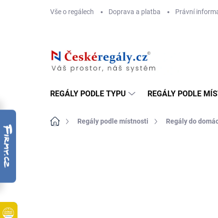
Přejít
Vše o regálech
Doprava a platba
Právní inform
na
obsah
REGÁLY PODLE TYPU
REGÁLY PODLE MÍ
Domů
Regály podle místnosti
Regály do domác
ZNAČKA:
BIEDRAX
DOPRAVA ZDARMA
OSB 10 MM (VLHKO)