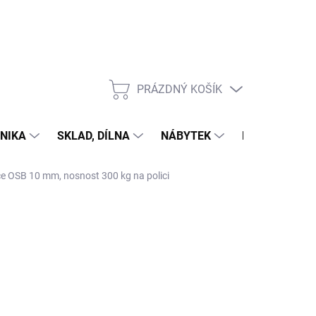
PRÁZDNÝ KOŠÍK
NÁKUPNÍ
KOŠÍK
NIKA
SKLAD, DÍLNA
NÁBYTEK
DŮM A ZAHR
ce OSB 10 mm, nosnost 300 kg na polici