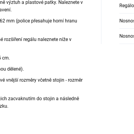
etně výztuh a plastové patky. Naleznete v
Regálo
avení.
62 mm (police přesahuje horní hranu
Nosnos
Nosnos
é rozšíření regálu naleznete níže v
5 cm.
sou dělené).
é vnější rozměry včetně stojin - rozměr
jich zacvaknutím do stojin a následně
zku.