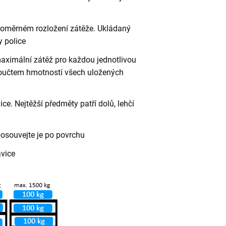
vnoměrném rozložení zátěže. Ukládaný
 police
aximální zátěž pro každou jednotlivou
 součtem hmotností všech uložených
ce. Nejtěžší předměty patří dolů, lehčí
posouvejte je po povrchu
avice