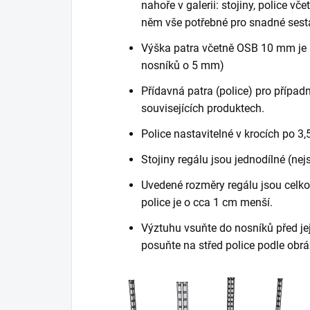
nahoře v galerii: stojiny, police vč
něm vše potřebné pro snadné sest
Výška patra včetně OSB 10 mm je 
nosníků o 5 mm)
Přídavná patra (police) pro případn
souvisejících produktech.
Police nastavitelné v krocích po 3,
Stojiny regálu jsou jednodílné (nej
Uvedené rozměry regálu jsou celkov
police je o cca 1 cm menší.
Výztuhu vsuňte do nosníků před je
posuňte na střed police podle obrá