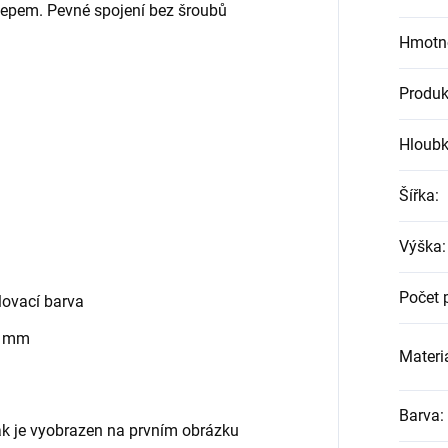
klepem. Pevné spojení bez šroubů
Hmotn
Produk
Hloub
Šířka
:
Výška
:
Počet 
ovací barva
0 mm
Materiá
Barva
:
jak je vyobrazen na prvním obrázku