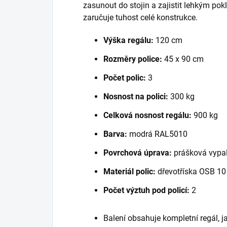
zasunout do stojin a zajistit lehkým po
zaručuje tuhost celé konstrukce.
Výška regálu:
120 cm
Rozměry police:
45 x 90 cm
Počet polic:
3
Nosnost na polici:
300 kg
Celková nosnost regálu:
900 kg
Barva:
modrá RAL5010
Povrchová úprava:
prášková vypal
Materiál polic:
dřevotříska OSB 1
Počet výztuh pod policí:
2
Balení obsahuje kompletní regál, 