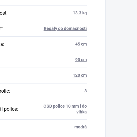
ost
:
13.3 kg
t
:
Regály do domácnosti
ka
:
45 cm
90 cm
120 cm
polic
:
3
OSB police 10 mm i do
l police
:
vlhka
modrá