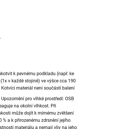
ukotvit k pevnému podkladu (např. ke
(1x v každé stojině) ve výšce cca 190
otvící materiál není součástí balení
Upozornění pro vlhké prostředí: OSB
eaguje na okolní vlhkost. Při
kosti může dojít k mírnému zvětšení
 % a k přirozenému zdrsnění jejího
stností materiálu a nemají vliv na jeho