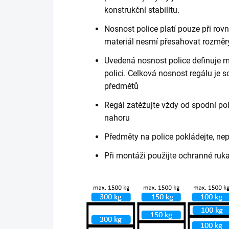
konstrukční stabilitu.
Nosnost police platí pouze při ro
materiál nesmí přesahovat rozměry
Uvedená nosnost police definuje m
polici. Celková nosnost regálu je
předmětů
Regál zatěžujte vždy od spodní poli
nahoru
Předměty na police pokládejte, ne
Při montáži použijte ochranné ruk