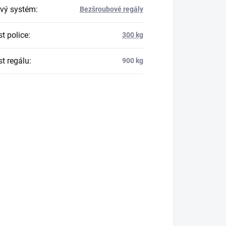
vý systém
:
Bezšroubové regály
t police
:
300 kg
t regálu
:
900 kg