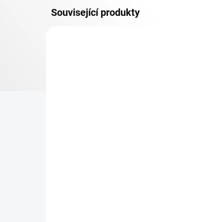
Související produkty
OSB 10 MM (VLHKO)
SKLADEM
Patro k regálu Biedrax 45
Zá
x 90 cm, modré, police
Bi
OSB 10 mm, nosnost 300
pro
kg
re
425 Kč
31
351,24 Kč bez DPH
25,
−
+