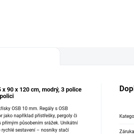
Do košíku
Do košíku
Dop
x 90 x 120 cm, modrý, 3 police
olici
otřísky OSB 10 mm. Regály s OSB
 jako například přístřešky, pergoly či
Katego
 s přímým působením srážek. Unikátní
ychlé sestavení – nosníky stačí
Záruk