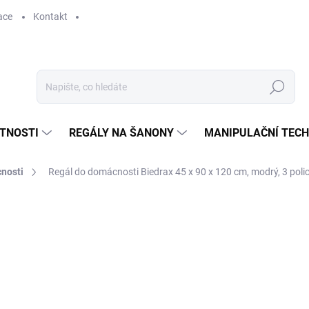
ace
Kontakt
Hledat
STNOSTI
REGÁLY NA ŠANONY
MANIPULAČNÍ TECH
nosti
Regál do domácnosti Biedrax 45 x 90 x 120 cm, modrý, 3 poli
1 595 Kč
1 318,18 Kč bez DPH
Měrná
SKLADEM