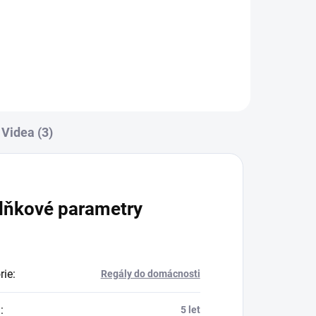
Do košíku
Videa (3)
lňkové parametry
rie
:
Regály do domácnosti
a
:
5 let