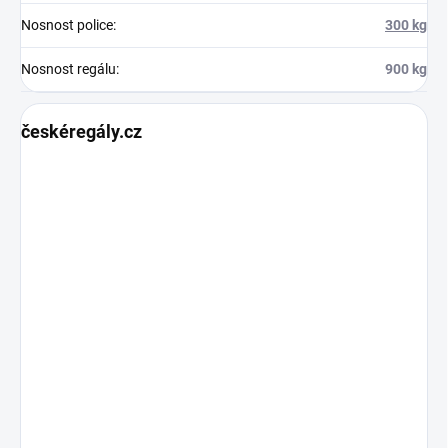
Nosnost police
:
300 kg
Nosnost regálu
:
900 kg
českéregály.cz