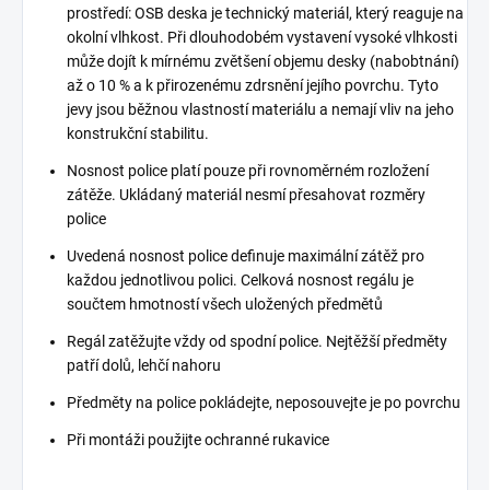
prostředí: OSB deska je technický materiál, který reaguje na
okolní vlhkost. Při dlouhodobém vystavení vysoké vlhkosti
může dojít k mírnému zvětšení objemu desky (nabobtnání)
až o 10 % a k přirozenému zdrsnění jejího povrchu. Tyto
jevy jsou běžnou vlastností materiálu a nemají vliv na jeho
konstrukční stabilitu.
Nosnost police platí pouze při rovnoměrném rozložení
zátěže. Ukládaný materiál nesmí přesahovat rozměry
police
Uvedená nosnost police definuje maximální zátěž pro
každou jednotlivou polici. Celková nosnost regálu je
součtem hmotností všech uložených předmětů
Regál zatěžujte vždy od spodní police. Nejtěžší předměty
patří dolů, lehčí nahoru
Předměty na police pokládejte, neposouvejte je po povrchu
Při montáži použijte ochranné rukavice