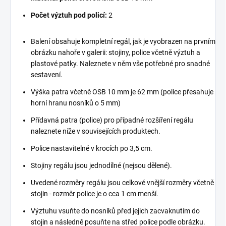
Počet výztuh pod policí:
2
Balení obsahuje kompletní regál, jak je vyobrazen na prvním
obrázku nahoře v galerii: stojiny, police včetně výztuh a
plastové patky. Naleznete v něm vše potřebné pro snadné
sestavení.
Výška patra včetně OSB 10 mm je 62 mm (police přesahuje
horní hranu nosníků o 5 mm)
Přídavná patra (police) pro případné rozšíření regálu
naleznete níže v souvisejících produktech.
Police nastavitelné v krocích po 3,5 cm.
Stojiny regálu jsou jednodílné (nejsou dělené).
Uvedené rozměry regálu jsou celkové vnější rozměry včetně
stojin - rozměr police je o cca 1 cm menší.
Výztuhu vsuňte do nosníků před jejich zacvaknutím do
stojin a následně posuňte na střed police podle obrázku.