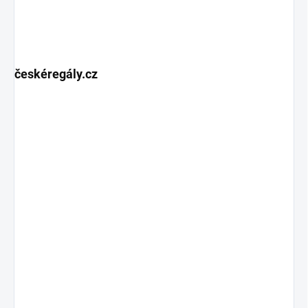
českéregály.cz