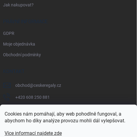
Jak nakupovat?
PRÁVNÍ INFORMACE
GDPR
Moje objednávka
Obchodní podmínky
KONTAKT
obchod
@
ceskeregaly.cz
+420 608 250 881
Cookies nám pomáhají, aby web pohodlně fungoval, a
abychom ho díky analýze provozu mohli dál vylepšovat.
Více informací najdete zde