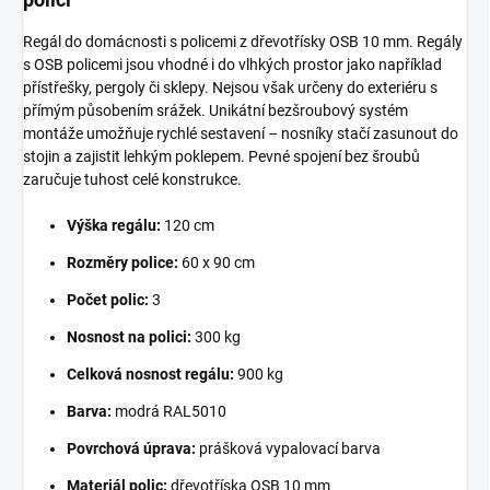
Regál do domácnosti s policemi z dřevotřísky OSB 10 mm. Regály
s OSB policemi jsou vhodné i do vlhkých prostor jako například
přístřešky, pergoly či sklepy. Nejsou však určeny do exteriéru s
přímým působením srážek. Unikátní bezšroubový systém
montáže umožňuje rychlé sestavení – nosníky stačí zasunout do
stojin a zajistit lehkým poklepem. Pevné spojení bez šroubů
zaručuje tuhost celé konstrukce.
Výška regálu:
120 cm
Rozměry police:
60 x 90 cm
Počet polic:
3
Nosnost na polici:
300 kg
Celková nosnost regálu:
900 kg
Barva:
modrá RAL5010
Povrchová úprava:
prášková vypalovací barva
Materiál polic:
dřevotříska OSB 10 mm