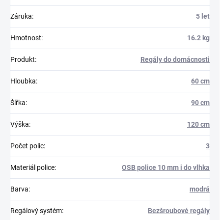
Záruka
:
5 let
Hmotnost
:
16.2 kg
Produkt
:
Regály do domácnosti
Hloubka
:
60 cm
Šířka
:
90 cm
Výška
:
120 cm
Počet polic
:
3
Materiál police
:
OSB police 10 mm i do vlhka
Barva
:
modrá
Regálový systém
:
Bezšroubové regály