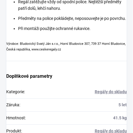
Regál zatěžujte vždy od spodní police. Nejtěžší předměty
patří dolů, lehčí nahoru.
Předměty na police pokládejte, neposouvejte je po povrchu.
Při montáži použijte ochranné rukavice.
Výrobce: Bludovický Svatý Ján s.r.o., Horní Bludovice 307, 739 37 Horní Bludovice,
Česká republika, www.ceskeregaly.cz
Doplňkové parametry
Kategorie
:
Regály do skladu
Záruka
:
5 let
Hmotnost
:
41.5 kg
Produkt
:
Regály do skladu