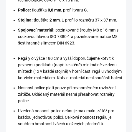
Police:
tloušťka
0,8 mm
, profil tvaru G.
Stojina:
tloušťka
2 mm
, L-profil o rozměru 37 x 37 mm.
Spojovací materiál:
pozinkované šrouby M8 x 16 mm s
čočkovou hlavou ISO 7380-1 a pozinkované matice M8
šestihranné s límcem DIN 6923.
Regály o výšce 180 cm a vyšší doporučujeme kotvit k
pevnému podkladu (např. ke stěně) minimálně ve dvou
místech (1x v každé stojině) v horní části regálu vhodným
kotvícím materiálem. Kotvící materiál není součástí balení.
Nosnost police platí pouze při rovnoměrném rozložení
zátěže. Ukládaný materiál nesmí přesahovat rozměry
police.
Uvedená nosnost police definuje maximální zátěž pro
každou jednotlivou polici. Celková nosnost regálu je
součtem hmotností všech uložených předmětů.