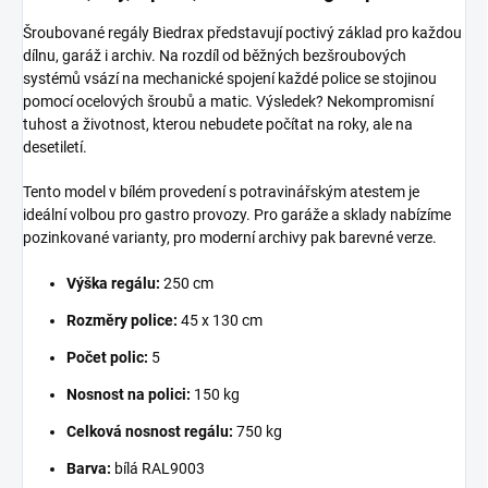
Šroubované regály Biedrax představují poctivý základ pro každou
dílnu, garáž i archiv. Na rozdíl od běžných bezšroubových
systémů vsází na mechanické spojení každé police se stojinou
pomocí ocelových šroubů a matic. Výsledek? Nekompromisní
tuhost a životnost, kterou nebudete počítat na roky, ale na
desetiletí.
Tento model v bílém provedení s potravinářským atestem je
ideální volbou pro gastro provozy. Pro garáže a sklady nabízíme
pozinkované varianty, pro moderní archivy pak barevné verze.
Výška regálu:
250 cm
Rozměry police:
45 x 130 cm
Počet polic:
5
Nosnost na polici:
150 kg
Celková nosnost regálu:
750 kg
Barva:
bílá RAL9003