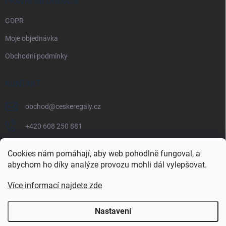
PRÁVNÍ INFORMACE
GDPR
Moje objednávka
Obchodní podmínky
KONTAKT
obchod
@
ceskeregaly.cz
+420 608 250 881
Cookies nám pomáhají, aby web pohodlně fungoval, a
abychom ho díky analýze provozu mohli dál vylepšovat.
Více informací najdete zde
Nastavení