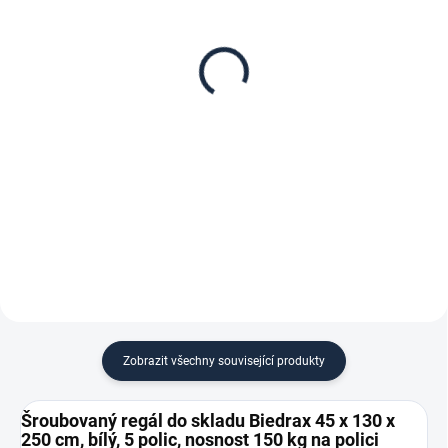
Patro k regálu Biedrax
Zábrana pro šroubovaný
45 x 130 cm, bílé,
regál Biedrax 45 cm bílá
nosnost 150 kg
160 Kč
1 552 Kč
132,23 Kč bez DPH
1 282,64 Kč bez DPH
−
+
−
+
Do košíku
Do košíku
Zobrazit všechny související produkty
Šroubovaný regál do skladu Biedrax 45 x 130 x
250 cm, bílý, 5 polic, nosnost 150 kg na polici