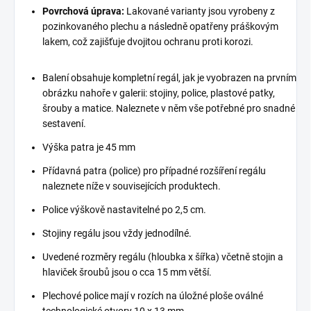
Povrchová úprava:
Lakované varianty jsou vyrobeny z
pozinkovaného plechu a následně opatřeny práškovým
lakem, což zajišťuje dvojitou ochranu proti korozi.
Balení obsahuje kompletní regál, jak je vyobrazen na prvním
obrázku nahoře v galerii: stojiny, police, plastové patky,
šrouby a matice. Naleznete v něm vše potřebné pro snadné
sestavení.
Výška patra je 45 mm
Přídavná patra (police) pro případné rozšíření regálu
naleznete níže v souvisejících produktech.
Police výškově nastavitelné po 2,5 cm.
Stojiny regálu jsou vždy jednodílné.
Uvedené rozměry regálu (hloubka x šířka) včetně stojin a
hlaviček šroubů jsou o cca 15 mm větší.
Plechové police mají v rozích na úložné ploše oválné
technologické otvory 10 x 13 mm.