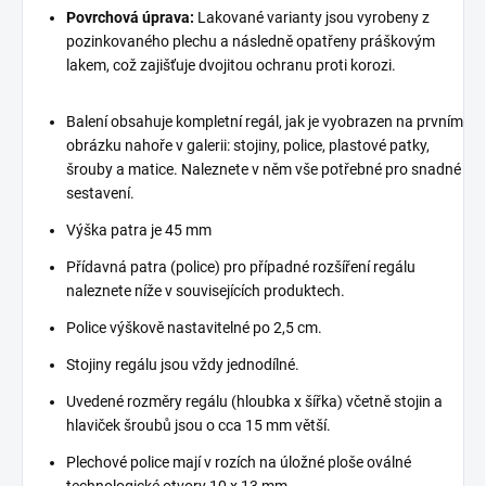
Povrchová úprava:
Lakované varianty jsou vyrobeny z
pozinkovaného plechu a následně opatřeny práškovým
lakem, což zajišťuje dvojitou ochranu proti korozi.
Balení obsahuje kompletní regál, jak je vyobrazen na prvním
obrázku nahoře v galerii: stojiny, police, plastové patky,
šrouby a matice. Naleznete v něm vše potřebné pro snadné
sestavení.
Výška patra je 45 mm
Přídavná patra (police) pro případné rozšíření regálu
naleznete níže v souvisejících produktech.
Police výškově nastavitelné po 2,5 cm.
Stojiny regálu jsou vždy jednodílné.
Uvedené rozměry regálu (hloubka x šířka) včetně stojin a
hlaviček šroubů jsou o cca 15 mm větší.
Plechové police mají v rozích na úložné ploše oválné
technologické otvory 10 x 13 mm.