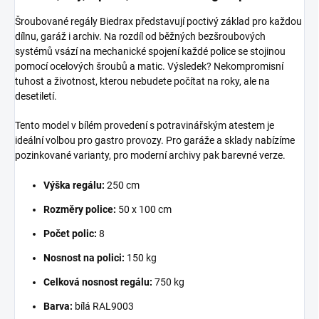
Šroubované regály Biedrax představují poctivý základ pro každou
dílnu, garáž i archiv. Na rozdíl od běžných bezšroubových
systémů vsází na mechanické spojení každé police se stojinou
pomocí ocelových šroubů a matic. Výsledek? Nekompromisní
tuhost a životnost, kterou nebudete počítat na roky, ale na
desetiletí.
Tento model v bílém provedení s potravinářským atestem je
ideální volbou pro gastro provozy. Pro garáže a sklady nabízíme
pozinkované varianty, pro moderní archivy pak barevné verze.
Výška regálu:
250 cm
Rozměry police:
50 x 100 cm
Počet polic:
8
Nosnost na polici:
150 kg
Celková nosnost regálu:
750 kg
Barva:
bílá RAL9003