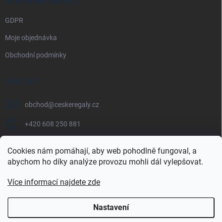
PRÁVNÍ INFORMACE
GDPR
Moje objednávka
Obchodní podmínky
KONTAKT
obchod
@
ceskeregaly.cz
+420 608 250 881
Cookies nám pomáhají, aby web pohodlně fungoval, a
abychom ho díky analýze provozu mohli dál vylepšovat.
Více informací najdete zde
Nastavení