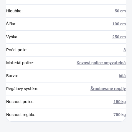
Hloubka
:
50 cm
Šířka
:
100 cm
Výška
:
250 cm
Počet polic
:
8
Materiál police
:
Kovová police omyvatelná
Barva
:
bílá
Regálový systém
:
Šroubované regály
Nosnost police
:
150 kg
Nosnost regálu
:
750 kg