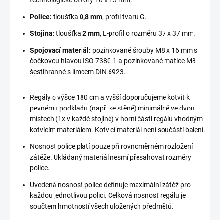
Police:
tloušťka
0,8 mm
, profil tvaru G.
Stojina:
tloušťka
2 mm
, L-profil o rozměru 37 x 37 mm.
Spojovací materiál:
pozinkované šrouby M8 x 16 mm s
čočkovou hlavou ISO 7380-1 a pozinkované matice M8
šestihranné s límcem DIN 6923.
Regály o výšce 180 cm a vyšší doporučujeme kotvit k
pevnému podkladu (např. ke stěně) minimálně ve dvou
místech (1x v každé stojině) v horní části regálu vhodným
kotvícím materiálem. Kotvící materiál není součástí balení.
Nosnost police platí pouze při rovnoměrném rozložení
zátěže. Ukládaný materiál nesmí přesahovat rozměry
police.
Uvedená nosnost police definuje maximální zátěž pro
každou jednotlivou polici. Celková nosnost regálu je
součtem hmotností všech uložených předmětů.