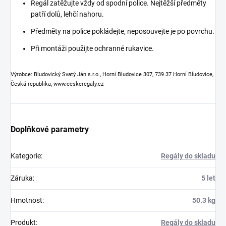
Regál zatěžujte vždy od spodní police. Nejtěžší předměty
patří dolů, lehčí nahoru.
Předměty na police pokládejte, neposouvejte je po povrchu.
Při montáži použijte ochranné rukavice.
Výrobce: Bludovický Svatý Ján s.r.o., Horní Bludovice 307, 739 37 Horní Bludovice,
Česká republika, www.ceskeregaly.cz
Doplňkové parametry
Kategorie
:
Regály do skladu
Záruka
:
5 let
Hmotnost
:
50.3 kg
Produkt
:
Regály do skladu