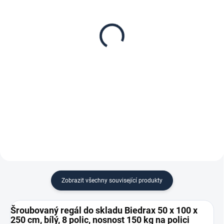
Patro k regálu Biedrax
Zábrana pro šroubovaný
50 x 100 cm, bílé,
regál Biedrax 50 cm bílá
nosnost 150 kg
165 Kč
1 134 Kč
136,36 Kč bez DPH
937,19 Kč bez DPH
−
+
−
+
Do košíku
Do košíku
Zobrazit všechny související produkty
Šroubovaný regál do skladu Biedrax 50 x 100 x
250 cm, bílý, 8 polic, nosnost 150 kg na polici