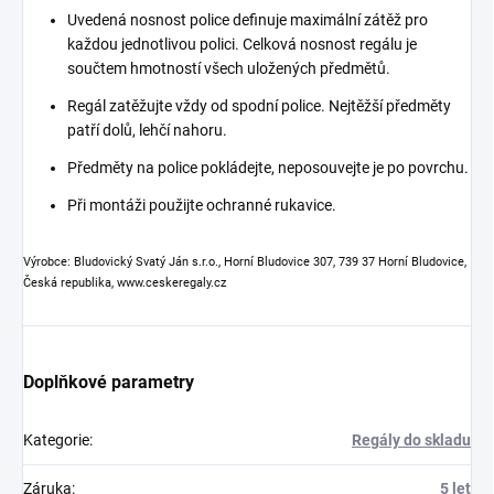
Uvedená nosnost police definuje maximální zátěž pro
každou jednotlivou polici. Celková nosnost regálu je
součtem hmotností všech uložených předmětů.
Regál zatěžujte vždy od spodní police. Nejtěžší předměty
patří dolů, lehčí nahoru.
Předměty na police pokládejte, neposouvejte je po povrchu.
Při montáži použijte ochranné rukavice.
Výrobce: Bludovický Svatý Ján s.r.o., Horní Bludovice 307, 739 37 Horní Bludovice,
Česká republika, www.ceskeregaly.cz
Doplňkové parametry
Kategorie
:
Regály do skladu
Záruka
:
5 let