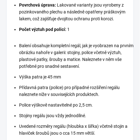
Povrchová úprava:
Lakované varianty jsou vyrobeny z
pozinkovaného plechu a následně opatřeny práškovým
lakem, což zajišťuje dvojitou ochranu proti korozi.
Počet výztuh pod policí:
1
Balení obsahuje kompletní regál, jak je vyobrazen na prvním
obrázku nahoře v galerii: stojiny, police včetně výztuh,
plastové patky, šrouby a matice. Naleznete v něm vše
potřebné pro snadné sestavení.
Výška patra je 45 mm
Přídavná patra (police) pro případné rozšíření regálu
naleznete níže v souvisejících produktech.
Police výškově nastavitelné po 2,5 cm.
Stojiny regálu jsou vždy jednodílné.
Uvedené rozměry regálu (hloubka x šířka) včetně stojin a
hlaviček šroubů jsou o cca 15 mm větší.