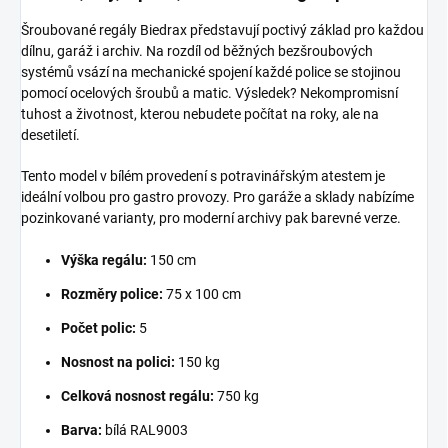
Šroubované regály Biedrax představují poctivý základ pro každou
dílnu, garáž i archiv. Na rozdíl od běžných bezšroubových
systémů vsází na mechanické spojení každé police se stojinou
pomocí ocelových šroubů a matic. Výsledek? Nekompromisní
tuhost a životnost, kterou nebudete počítat na roky, ale na
desetiletí.
Tento model v bílém provedení s potravinářským atestem je
ideální volbou pro gastro provozy. Pro garáže a sklady nabízíme
pozinkované varianty, pro moderní archivy pak barevné verze.
Výška regálu:
150 cm
Rozměry police:
75 x 100 cm
Počet polic:
5
Nosnost na polici:
150 kg
Celková nosnost regálu:
750 kg
Barva:
bílá RAL9003