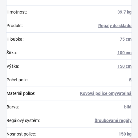
Hmotnost
:
39.7 kg
Produkt
:
Regály do skladu
Hloubka
:
75 cm
Šířka
:
100 cm
Výška
:
150 cm
Počet polic
:
5
Materiál police
:
Kovová police omyvatelná
Barva
:
bílá
Regálový systém
:
Šroubované regály
Nosnost police
:
150 kg