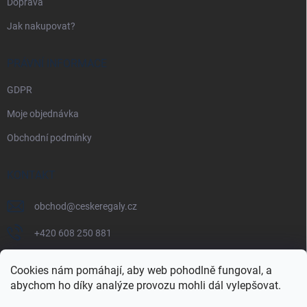
Doprava
Jak nakupovat?
PRÁVNÍ INFORMACE
GDPR
Moje objednávka
Obchodní podmínky
KONTAKT
obchod
@
ceskeregaly.cz
+420 608 250 881
Cookies nám pomáhají, aby web pohodlně fungoval, a
abychom ho díky analýze provozu mohli dál vylepšovat.