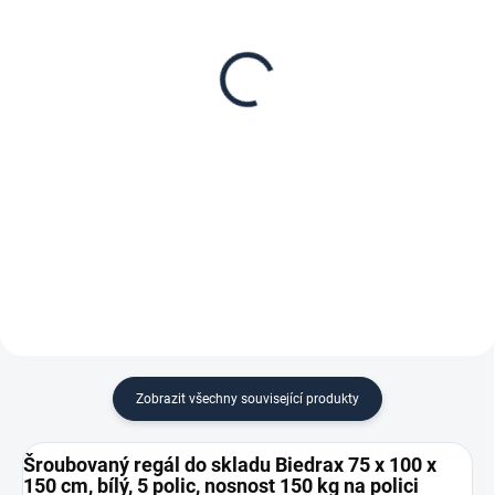
Patro k regálu Biedrax
Zábrana pro šroubovaný
75 x 100 cm, bílé,
regál Biedrax 75 cm bílá
nosnost 150 kg
187 Kč
1 555 Kč
154,55 Kč bez DPH
1 285,12 Kč bez DPH
−
+
−
+
Do košíku
Do košíku
Zobrazit všechny související produkty
Šroubovaný regál do skladu Biedrax 75 x 100 x
150 cm, bílý, 5 polic, nosnost 150 kg na polici