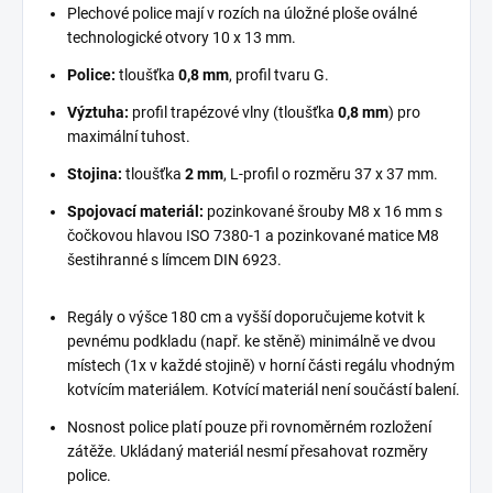
Plechové police mají v rozích na úložné ploše oválné
technologické otvory 10 x 13 mm.
Police:
tloušťka
0,8 mm
, profil tvaru G.
Výztuha:
profil trapézové vlny (tloušťka
0,8 mm
) pro
maximální tuhost.
Stojina:
tloušťka
2 mm
, L-profil o rozměru 37 x 37 mm.
Spojovací materiál:
pozinkované šrouby M8 x 16 mm s
čočkovou hlavou ISO 7380-1 a pozinkované matice M8
šestihranné s límcem DIN 6923.
Regály o výšce 180 cm a vyšší doporučujeme kotvit k
pevnému podkladu (např. ke stěně) minimálně ve dvou
místech (1x v každé stojině) v horní části regálu vhodným
kotvícím materiálem. Kotvící materiál není součástí balení.
Nosnost police platí pouze při rovnoměrném rozložení
zátěže. Ukládaný materiál nesmí přesahovat rozměry
police.