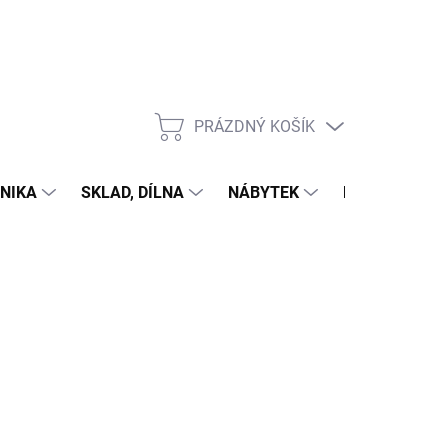
PRÁZDNÝ KOŠÍK
NÁKUPNÍ
KOŠÍK
NIKA
SKLAD, DÍLNA
NÁBYTEK
DŮM A ZAHR