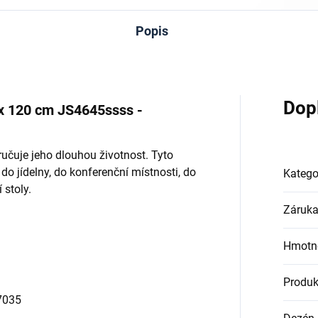
Popis
Dop
 x 120 cm JS4645ssss -
ručuje jeho dlouhou životnost. Tyto
 do jídelny, do konferenční místnosti, do
Katego
 stoly.
Záruk
Hmotn
Produk
7035