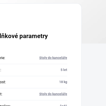
lňkové parametry
rie
:
Stoly do kanceláře
a
:
5 let
ost
:
18 kg
t
:
Stoly do kanceláře