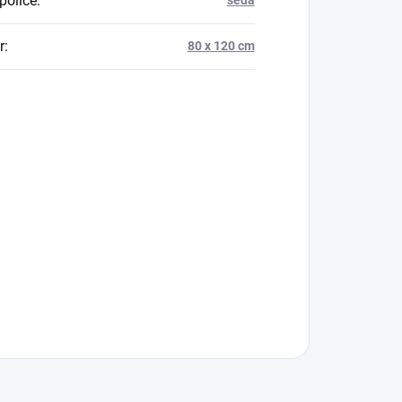
police
:
šedá
r
:
80 x 120 cm