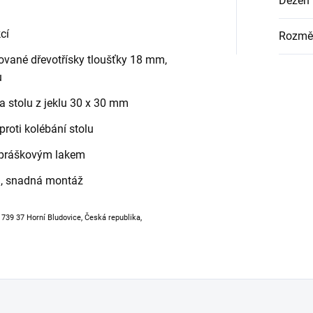
Dezén 
cí
Rozmě
ované dřevotřísky tloušťky 18 mm,
u
a stolu z jeklu 30 x 30 mm
proti kolébání stolu
 práškovým lakem
, snadná montáž
, 739 37 Horní Bludovice, Česká republika,