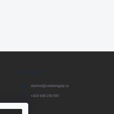
KONTAKT
obchod
@
ceskeregaly.cz
+420 608 250 881