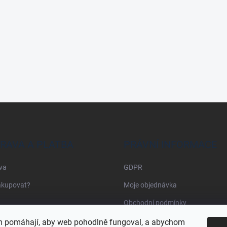
RAVA A PLATBA
PRÁVNÍ INFORMACE
va
GDPR
akupovat?
Moje objednávka
Obchodní podmínky
 pomáhají, aby web pohodlně fungoval, a abychom