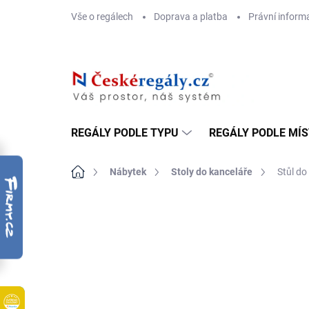
Přejít
Vše o regálech
Doprava a platba
Právní inform
na
obsah
REGÁLY PODLE TYPU
REGÁLY PODLE MÍ
Domů
Nábytek
Stoly do kanceláře
Stůl do
ZNAČKA:
BIEDRAX
DOPRAVA ZDARMA