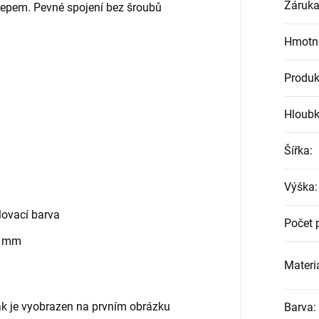
Záruk
klepem. Pevné spojení bez šroubů
Hmotn
Produk
Hloub
Šířka
:
Výška
:
ovací barva
Počet 
0 mm
Materiá
jak je vyobrazen na prvním obrázku
Barva
: