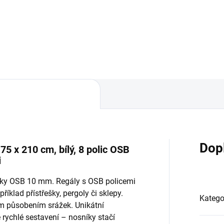
Do košíku
Do košíku
Dop
75 x 210 cm, bílý, 8 polic OSB
i
ísky OSB 10 mm. Regály s OSB policemi
říklad přístřešky, pergoly či sklepy.
Katego
ým působením srážek. Unikátní
ychlé sestavení – nosníky stačí