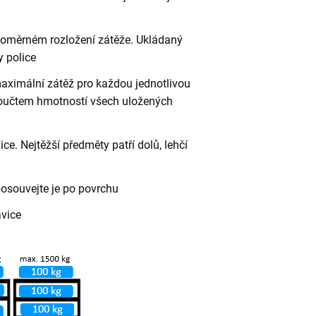
vnoměrném rozložení zátěže. Ukládaný
 police
aximální zátěž pro každou jednotlivou
 součtem hmotností všech uložených
ce. Nejtěžší předměty patří dolů, lehčí
posouvejte je po povrchu
avice