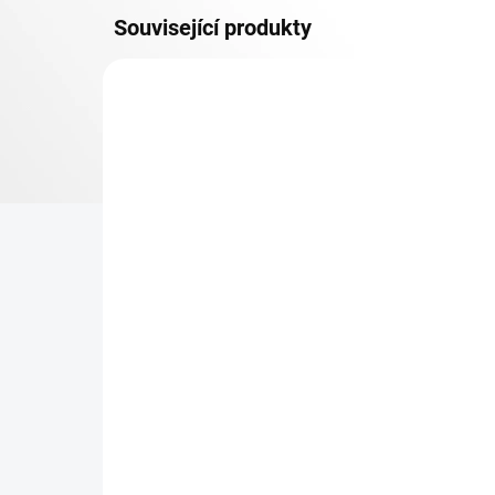
Související produkty
OSB 10 MM (VLHKO)
SKLADEM
Patro k regálu Biedrax 35
Zá
x 75 cm, bílé, police OSB
Bie
10 mm, nosnost 300 kg
pro
re
346 Kč
43
285,95 Kč bez DPH
35,
−
+