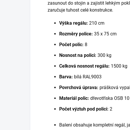
zasunout do stojin a zajistit lehkým po
zaručuje tuhost celé konstrukce.
Výška regálu:
210 cm
Rozměry police:
35 x 75 cm
Počet polic:
8
Nosnost na polici:
300 kg
Celková nosnost regálu:
1500 kg
Barva:
bílá RAL9003
Povrchová úprava:
prášková vypal
Materiál polic:
dřevotříska OSB 1
Počet výztuh pod policí:
2
Balení obsahuje kompletní regál, 