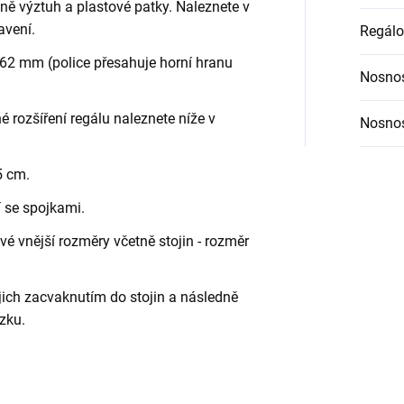
etně výztuh a plastové patky. Naleznete v
avení.
Regálo
62 mm (police přesahuje horní hranu
Nosnos
é rozšíření regálu naleznete níže v
Nosnos
5 cm.
í se spojkami.
é vnější rozměry včetně stojin - rozměr
jich zacvaknutím do stojin a následně
zku.