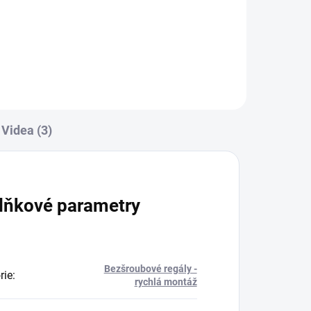
Do košíku
Videa (3)
lňkové parametry
Bezšroubové regály -
rie
:
rychlá montáž