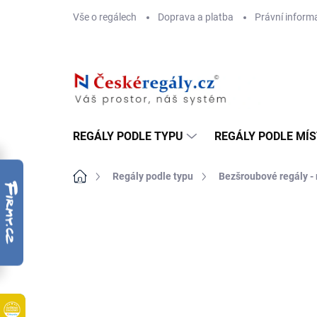
Přejít
Vše o regálech
Doprava a platba
Právní inform
na
obsah
REGÁLY PODLE TYPU
REGÁLY PODLE MÍ
Domů
Regály podle typu
Bezšroubové regály -
ZNAČKA:
BIEDRAX
DOPRAVA ZDARMA
OSB 10 MM (VLHKO)