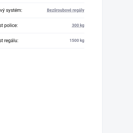
vý systém
:
Bezšroubové regály
t police
:
300 kg
t regálu
:
1500 kg