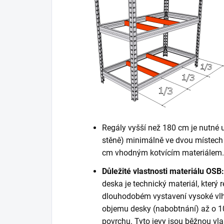
Regály vyšší než 180 cm je nutné 
stěně) minimálně ve dvou místech 
cm vhodným kotvícím materiálem. K
Důležité vlastnosti materiálu OSB:
deska je technický materiál, který r
dlouhodobém vystavení vysoké vlh
objemu desky (nabobtnání) až o 10
povrchu. Tyto jevy jsou běžnou vla