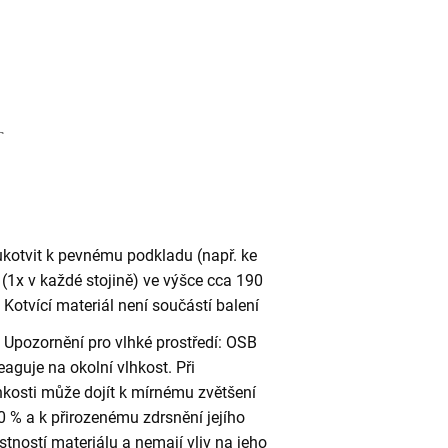
ukotvit k pevnému podkladu (např. ke
(1x v každé stojině) ve výšce cca 190
otvící materiál není součástí balení
Upozornění pro vlhké prostředí: OSB
eaguje na okolní vlhkost. Při
kosti může dojít k mírnému zvětšení
 % a k přirozenému zdrsnění jejího
stností materiálu a nemají vliv na jeho