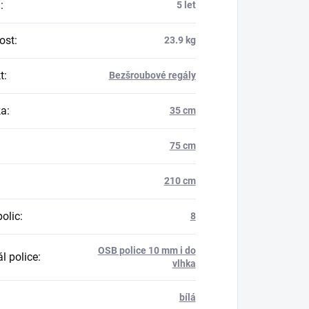
a
:
5 let
ost
:
23.9 kg
t
:
Bezšroubové regály
ka
:
35 cm
75 cm
210 cm
polic
:
8
OSB police 10 mm i do
l police
:
vlhka
bílá