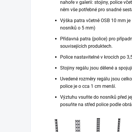
nahoře v galerii: stojiny, police vč
něm vše potřebné pro snadné sest
Výška patra včetně OSB 10 mm je 
nosníků o 5 mm)
Přídavná patra (police) pro případn
souvisejících produktech.
Police nastavitelné v krocích po 3,
Stojiny regálu jsou dělené a spojuj
Uvedené rozměry regálu jsou celkov
police je o cca 1 cm menší.
Výztuhu vsuňte do nosníků před je
posuňte na střed police podle obrá