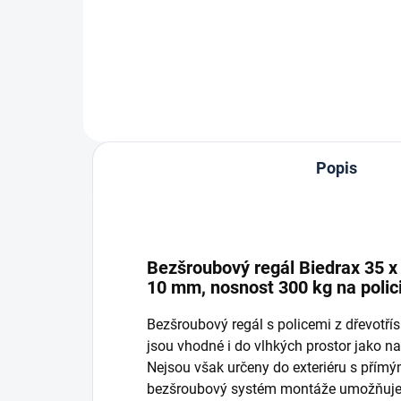
Do košíku
Popis
Bezšroubový regál Biedrax 35 x 
10 mm, nosnost 300 kg na polic
Bezšroubový regál s policemi z dřevotř
jsou vhodné i do vlhkých prostor jako nap
Nejsou však určeny do exteriéru s přím
bezšroubový systém montáže umožňuje r