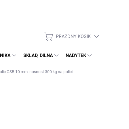
PRÁZDNÝ KOŠÍK
NÁKUPNÍ
KOŠÍK
NIKA
SKLAD, DÍLNA
NÁBYTEK
DŮM A ZAHR
polic OSB 10 mm, nosnost 300 kg na polici