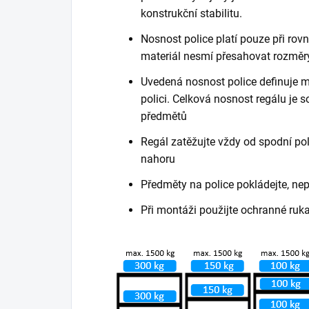
konstrukční stabilitu.
Nosnost police platí pouze při ro
materiál nesmí přesahovat rozměry
Uvedená nosnost police definuje m
polici. Celková nosnost regálu je
předmětů
Regál zatěžujte vždy od spodní poli
nahoru
Předměty na police pokládejte, ne
Při montáži použijte ochranné ruk