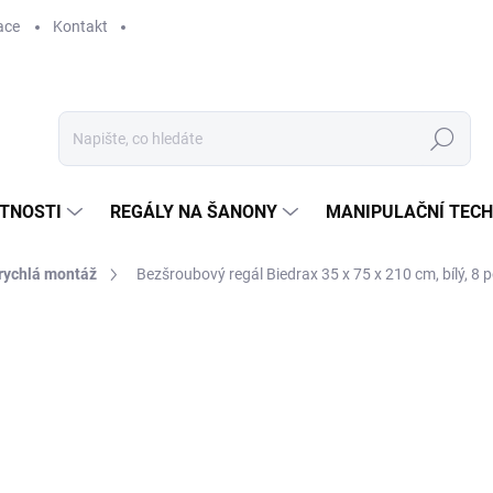
ace
Kontakt
Hledat
STNOSTI
REGÁLY NA ŠANONY
MANIPULAČNÍ TECH
 rychlá montáž
Bezšroubový regál Biedrax 35 x 75 x 210 cm, bílý, 8 
3 356 Kč
2 773,55 Kč bez DPH
Měrná
SKLADEM