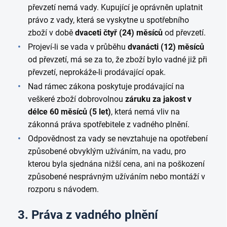
převzetí nemá vady. Kupující je oprávněn uplatnit
právo z vady, která se vyskytne u spotřebního
zboží v době
dvaceti čtyř (24) měsíců
od převzetí.
Projeví-li se vada v průběhu
dvanácti (12) měsíců
od převzetí, má se za to, že zboží bylo vadné již při
převzetí, neprokáže-li prodávající opak.
Nad rámec zákona poskytuje prodávající na
veškeré zboží dobrovolnou
záruku za jakost v
délce 60 měsíců (5 let)
, která nemá vliv na
zákonná práva spotřebitele z vadného plnění.
Odpovědnost za vady se nevztahuje na opotřebení
způsobené obvyklým užíváním, na vadu, pro
kterou byla sjednána nižší cena, ani na poškození
způsobené nesprávným užíváním nebo montáží v
rozporu s návodem.
3. Práva z vadného plnění