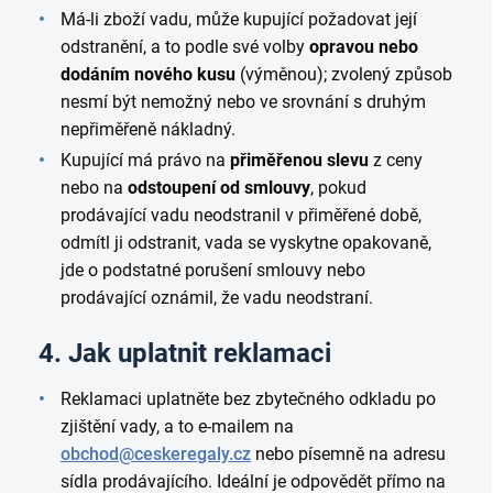
Má-li zboží vadu, může kupující požadovat její
odstranění, a to podle své volby
opravou nebo
dodáním nového kusu
(výměnou); zvolený způsob
nesmí být nemožný nebo ve srovnání s druhým
nepřiměřeně nákladný.
Kupující má právo na
přiměřenou slevu
z ceny
nebo na
odstoupení od smlouvy
, pokud
prodávající vadu neodstranil v přiměřené době,
odmítl ji odstranit, vada se vyskytne opakovaně,
jde o podstatné porušení smlouvy nebo
prodávající oznámil, že vadu neodstraní.
4. Jak uplatnit reklamaci
Reklamaci uplatněte bez zbytečného odkladu po
zjištění vady, a to e-mailem na
obchod@ceskeregaly.cz
nebo písemně na adresu
sídla prodávajícího. Ideální je odpovědět přímo na