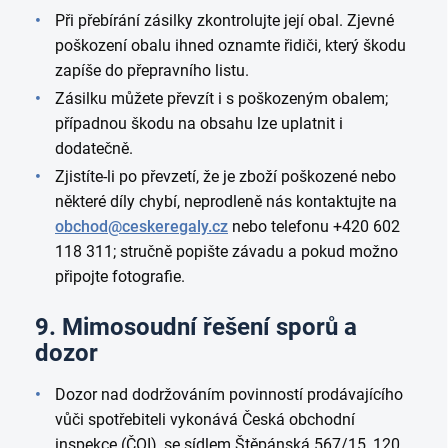
Při přebírání zásilky zkontrolujte její obal. Zjevné
poškození obalu ihned oznamte řidiči, který škodu
zapíše do přepravního listu.
Zásilku můžete převzít i s poškozeným obalem;
případnou škodu na obsahu lze uplatnit i
dodatečně.
Zjistíte-li po převzetí, že je zboží poškozené nebo
některé díly chybí, neprodleně nás kontaktujte na
obchod@ceskeregaly.cz
nebo telefonu +420 602
118 311; stručně popište závadu a pokud možno
připojte fotografie.
9. Mimosoudní řešení sporů a
dozor
Dozor nad dodržováním povinností prodávajícího
vůči spotřebiteli vykonává Česká obchodní
inspekce (ČOI), se sídlem Štěpánská 567/15, 120