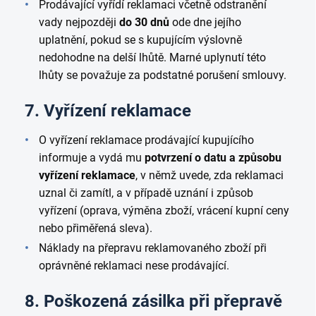
Prodávající vyřídí reklamaci včetně odstranění
vady nejpozději
do 30 dnů
ode dne jejího
uplatnění, pokud se s kupujícím výslovně
nedohodne na delší lhůtě. Marné uplynutí této
lhůty se považuje za podstatné porušení smlouvy.
7. Vyřízení reklamace
O vyřízení reklamace prodávající kupujícího
informuje a vydá mu
potvrzení o datu a způsobu
vyřízení reklamace
, v němž uvede, zda reklamaci
uznal či zamítl, a v případě uznání i způsob
vyřízení (oprava, výměna zboží, vrácení kupní ceny
nebo přiměřená sleva).
Náklady na přepravu reklamovaného zboží při
oprávněné reklamaci nese prodávající.
8. Poškozená zásilka při přepravě