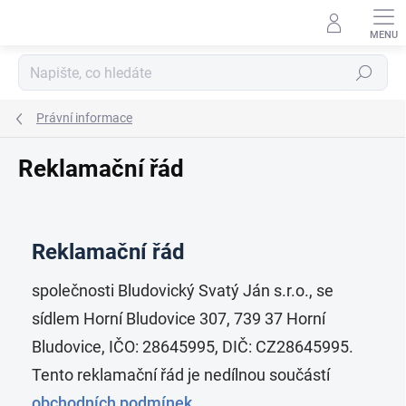
Přejít
na
obsah
Hledat
Právní informace
Reklamační řád
Reklamační řád
společnosti Bludovický Svatý Ján s.r.o., se
sídlem Horní Bludovice 307, 739 37 Horní
Bludovice, IČO: 28645995, DIČ: CZ28645995.
Tento reklamační řád je nedílnou součástí
obchodních podmínek
.