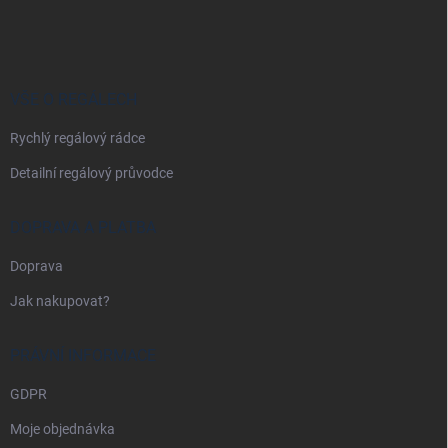
á
p
a
t
í
VŠE O REGÁLECH
Rychlý regálový rádce
Detailní regálový průvodce
DOPRAVA A PLATBA
Doprava
Jak nakupovat?
PRÁVNÍ INFORMACE
GDPR
Moje objednávka