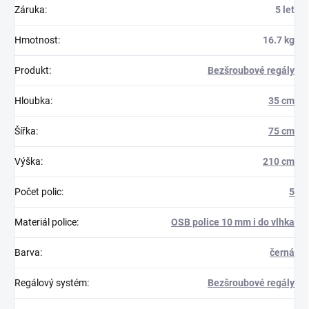
Záruka
:
5 let
Hmotnost
:
16.7 kg
Produkt
:
Bezšroubové regály
Hloubka
:
35 cm
Šířka
:
75 cm
Výška
:
210 cm
Počet polic
:
5
Materiál police
:
OSB police 10 mm i do vlhka
Barva
:
černá
Regálový systém
:
Bezšroubové regály