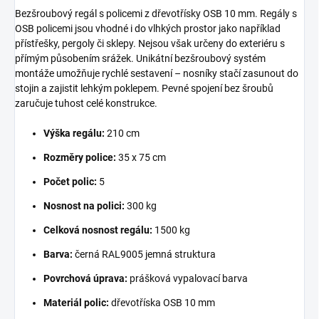
Bezšroubový regál s policemi z dřevotřísky OSB 10 mm. Regály s
OSB policemi jsou vhodné i do vlhkých prostor jako například
přístřešky, pergoly či sklepy. Nejsou však určeny do exteriéru s
přímým působením srážek. Unikátní bezšroubový systém
montáže umožňuje rychlé sestavení – nosníky stačí zasunout do
stojin a zajistit lehkým poklepem. Pevné spojení bez šroubů
zaručuje tuhost celé konstrukce.
Výška regálu:
210 cm
Rozměry police:
35 x 75 cm
Počet polic:
5
Nosnost na polici:
300 kg
Celková nosnost regálu:
1500 kg
Barva:
černá RAL9005 jemná struktura
Povrchová úprava:
prášková vypalovací barva
Materiál polic:
dřevotříska OSB 10 mm