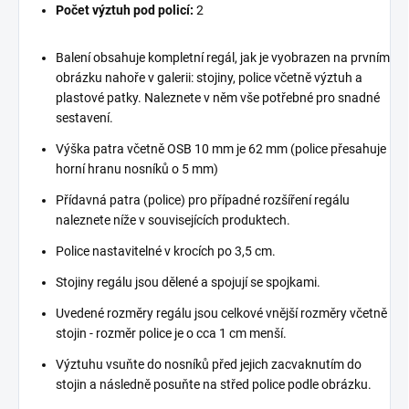
Počet výztuh pod policí:
2
Balení obsahuje kompletní regál, jak je vyobrazen na prvním
obrázku nahoře v galerii: stojiny, police včetně výztuh a
plastové patky. Naleznete v něm vše potřebné pro snadné
sestavení.
Výška patra včetně OSB 10 mm je 62 mm (police přesahuje
horní hranu nosníků o 5 mm)
Přídavná patra (police) pro případné rozšíření regálu
naleznete níže v souvisejících produktech.
Police nastavitelné v krocích po 3,5 cm.
Stojiny regálu jsou dělené a spojují se spojkami.
Uvedené rozměry regálu jsou celkové vnější rozměry včetně
stojin - rozměr police je o cca 1 cm menší.
Výztuhu vsuňte do nosníků před jejich zacvaknutím do
stojin a následně posuňte na střed police podle obrázku.