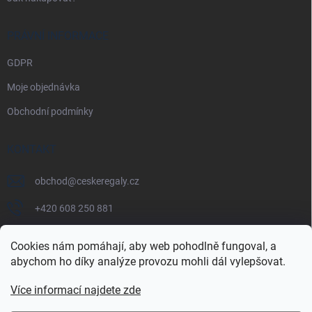
PRÁVNÍ INFORMACE
GDPR
Moje objednávka
Obchodní podmínky
KONTAKT
obchod
@
ceskeregaly.cz
+420 608 250 881
Cookies nám pomáhají, aby web pohodlně fungoval, a
abychom ho díky analýze provozu mohli dál vylepšovat.
Více informací najdete zde