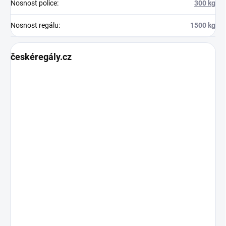
Nosnost police
:
300 kg
Nosnost regálu
:
1500 kg
českéregály.cz