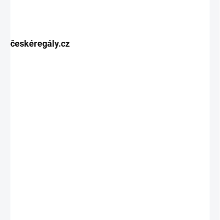
českéregály.cz