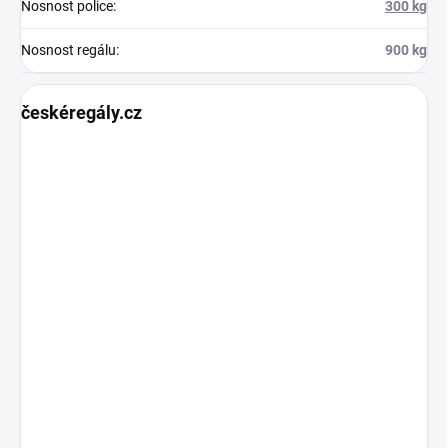
Nosnost police
:
300 kg
Nosnost regálu
:
900 kg
českéregály.cz