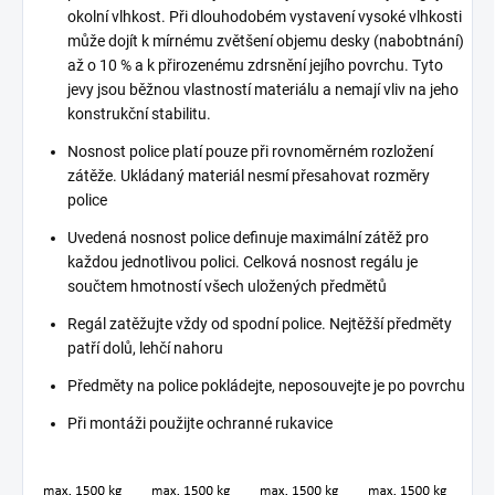
okolní vlhkost. Při dlouhodobém vystavení vysoké vlhkosti
může dojít k mírnému zvětšení objemu desky (nabobtnání)
až o 10 % a k přirozenému zdrsnění jejího povrchu. Tyto
jevy jsou běžnou vlastností materiálu a nemají vliv na jeho
konstrukční stabilitu.
Nosnost police platí pouze při rovnoměrném rozložení
zátěže. Ukládaný materiál nesmí přesahovat rozměry
police
Uvedená nosnost police definuje maximální zátěž pro
každou jednotlivou polici. Celková nosnost regálu je
součtem hmotností všech uložených předmětů
Regál zatěžujte vždy od spodní police. Nejtěžší předměty
patří dolů, lehčí nahoru
Předměty na police pokládejte, neposouvejte je po povrchu
Při montáži použijte ochranné rukavice