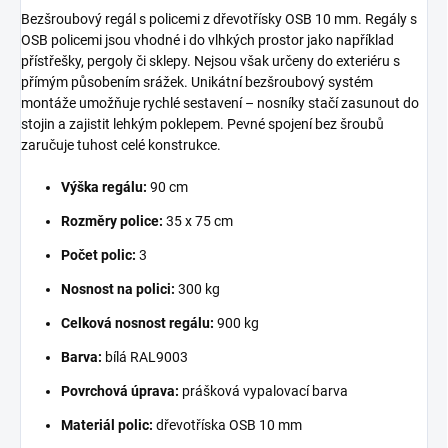
Bezšroubový regál s policemi z dřevotřísky OSB 10 mm. Regály s
OSB policemi jsou vhodné i do vlhkých prostor jako například
přístřešky, pergoly či sklepy. Nejsou však určeny do exteriéru s
přímým působením srážek. Unikátní bezšroubový systém
montáže umožňuje rychlé sestavení – nosníky stačí zasunout do
stojin a zajistit lehkým poklepem. Pevné spojení bez šroubů
zaručuje tuhost celé konstrukce.
Výška regálu:
90 cm
Rozměry police:
35 x 75 cm
Počet polic:
3
Nosnost na polici:
300 kg
Celková nosnost regálu:
900 kg
Barva:
bílá RAL9003
Povrchová úprava:
prášková vypalovací barva
Materiál polic:
dřevotříska OSB 10 mm