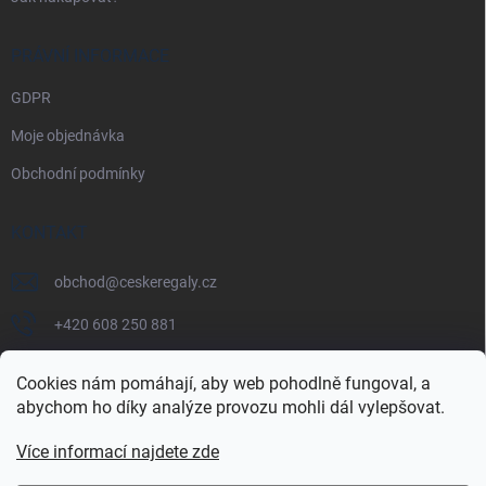
PRÁVNÍ INFORMACE
GDPR
Moje objednávka
Obchodní podmínky
KONTAKT
obchod
@
ceskeregaly.cz
+420 608 250 881
Cookies nám pomáhají, aby web pohodlně fungoval, a
abychom ho díky analýze provozu mohli dál vylepšovat.
Více informací najdete zde