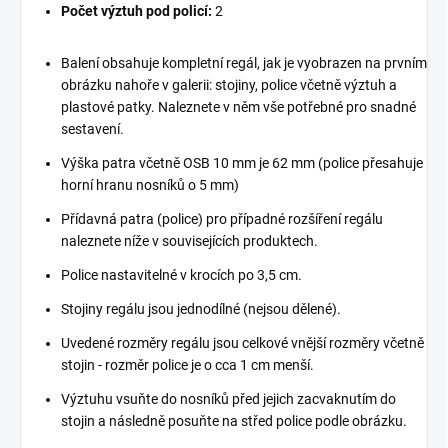
Počet výztuh pod policí:
2
Balení obsahuje kompletní regál, jak je vyobrazen na prvním
obrázku nahoře v galerii: stojiny, police včetně výztuh a
plastové patky. Naleznete v něm vše potřebné pro snadné
sestavení.
Výška patra včetně OSB 10 mm je 62 mm (police přesahuje
horní hranu nosníků o 5 mm)
Přídavná patra (police) pro případné rozšíření regálu
naleznete níže v souvisejících produktech.
Police nastavitelné v krocích po 3,5 cm.
Stojiny regálu jsou jednodílné (nejsou dělené).
Uvedené rozměry regálu jsou celkové vnější rozměry včetně
stojin - rozměr police je o cca 1 cm menší.
Výztuhu vsuňte do nosníků před jejich zacvaknutím do
stojin a následně posuňte na střed police podle obrázku.