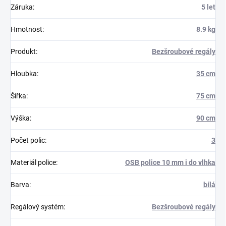
Záruka
:
5 let
Hmotnost
:
8.9 kg
Produkt
:
Bezšroubové regály
Hloubka
:
35 cm
Šířka
:
75 cm
Výška
:
90 cm
Počet polic
:
3
Materiál police
:
OSB police 10 mm i do vlhka
Barva
:
bílá
Regálový systém
:
Bezšroubové regály