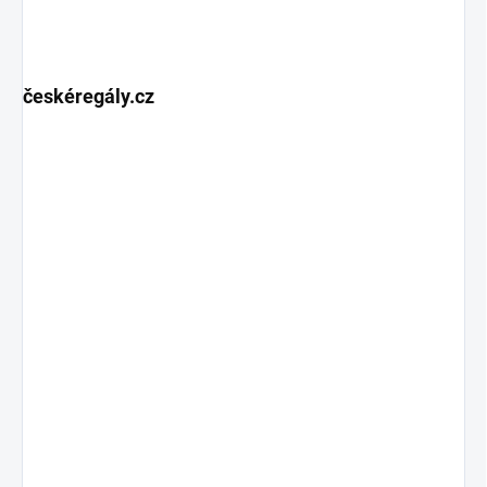
českéregály.cz