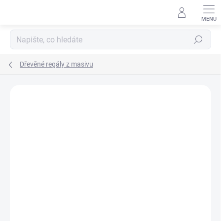
Přejít
na
obsah
Hledat
Dřevěné regály z masivu
ZNAČKA:
BIEDRAX
DOPRAVA ZDARMA