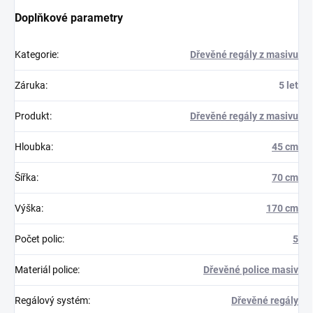
Doplňkové parametry
Kategorie
:
Dřevěné regály z masivu
Záruka
:
5 let
Produkt
:
Dřevěné regály z masivu
Hloubka
:
45 cm
Šířka
:
70 cm
Výška
:
170 cm
Počet polic
:
5
Materiál police
:
Dřevěné police masiv
Regálový systém
:
Dřevěné regály