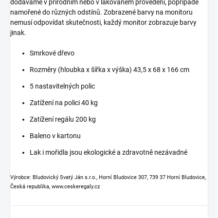
dodáváme v přírodním nebo v lakovaném provedení, popřípadě
namořené do různých odstínů. Zobrazené barvy na monitoru
nemusí odpovídat skutečnosti, každý monitor zobrazuje barvy
jinak.
Smrkové dřevo
Rozměry (hloubka x šířka x výška) 43,5 x 68 x 166 cm
5 nastavitelných polic
Zatížení na polici 40 kg
Zatížení regálu 200 kg
Baleno v kartonu
Lak i mořidla jsou ekologické a zdravotně nezávadné
Výrobce: Bludovický Svatý Ján s.r.o., Horní Bludovice 307, 739 37 Horní Bludovice,
Česká republika, www.ceskeregaly.cz