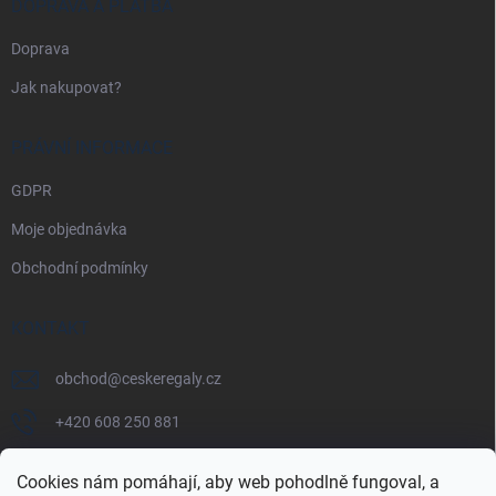
DOPRAVA A PLATBA
Doprava
Jak nakupovat?
PRÁVNÍ INFORMACE
GDPR
Moje objednávka
Obchodní podmínky
KONTAKT
obchod
@
ceskeregaly.cz
+420 608 250 881
Cookies nám pomáhají, aby web pohodlně fungoval, a