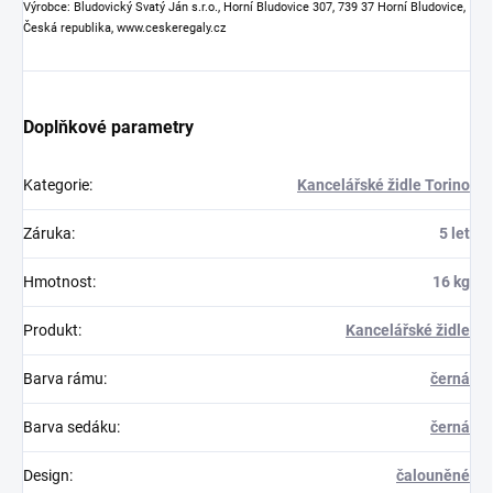
Výrobce: Bludovický Svatý Ján s.r.o., Horní Bludovice 307, 739 37 Horní Bludovice,
Česká republika, www.ceskeregaly.cz
Doplňkové parametry
Kategorie
:
Kancelářské židle Torino
Záruka
:
5 let
Hmotnost
:
16 kg
Produkt
:
Kancelářské židle
Barva rámu
:
černá
Barva sedáku
:
černá
Design
:
čalouněné