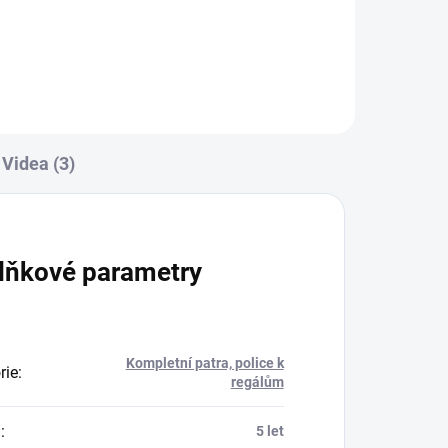
Videa (3)
lňkové parametry
Kompletní patra, police k
rie
:
regálům
a
:
5 let