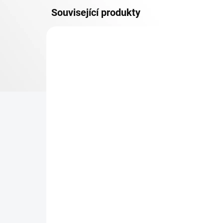
Související produkty
SKLADEM
Spojovací sada pro 2
Mo
regály Biedrax (SR1)
pro
36 Kč
68
29,75 Kč bez DPH
56,
−
+