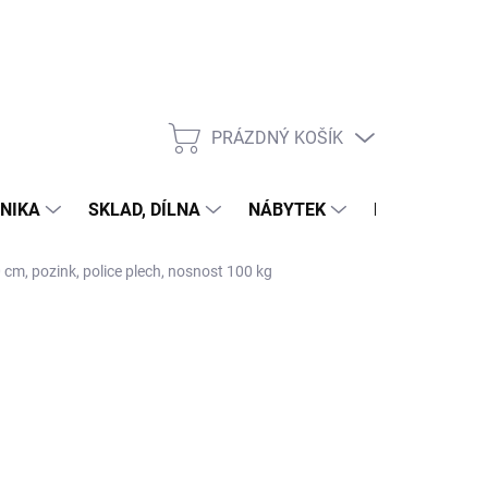
PRÁZDNÝ KOŠÍK
NÁKUPNÍ
KOŠÍK
NIKA
SKLAD, DÍLNA
NÁBYTEK
DŮM A ZAHR
 cm, pozink, police plech, nosnost 100 kg