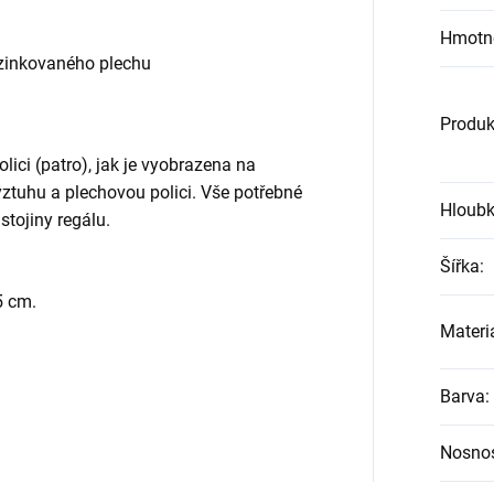
Hmotn
zinkovaného plechu
Produk
lici (patro), jak je vyobrazena na
ýztuhu a plechovou polici. Vše potřebné
Hloub
stojiny regálu.
Šířka
:
5 cm.
Materiá
Barva
:
Nosnos