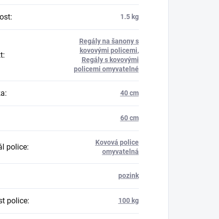
ost
:
1.5 kg
Regály na šanony s
kovovými policemi
,
t
:
Regály s kovovými
policemi omyvatelné
ka
:
40 cm
60 cm
Kovová police
l police
:
omyvatelná
pozink
t police
:
100 kg