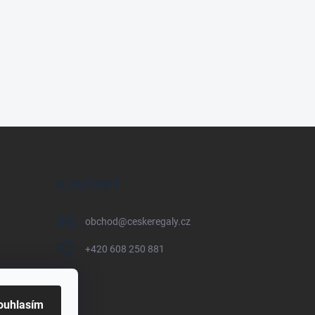
KONTAKT
obchod
@
ceskeregaly.cz
+420 608 250 881
ouhlasím