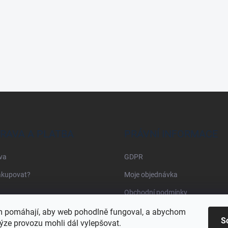
RAVA A PLATBA
PRÁVNÍ INFORMACE
va
GDPR
akupovat?
Moje objednávka
Obchodní podmínky
 pomáhají, aby web pohodlně fungoval, a abychom
S
ýze provozu mohli dál vylepšovat.