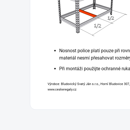
Nosnost police platí pouze při ro
materiál nesmí přesahovat rozměry
Při montáži použijte ochranné ruk
Výrobce: Bludovický Svatý Ján s.r.o., Horní Bludovice 307
www.ceskeregaly.cz