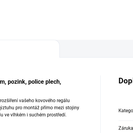
Do košíku
Do košíku
Dop
m, pozink, police plech,
 rozšíření vašeho kovového regálu
 výztuhu pro montáž přímo mezi stojiny
Katego
álu ve vlhkém i suchém prostředí.
Záruk