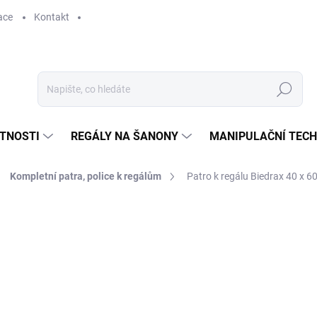
ace
Kontakt
Hledat
STNOSTI
REGÁLY NA ŠANONY
MANIPULAČNÍ TECH
Kompletní patra, police k regálům
Patro k regálu Biedrax 40 x 60
248 Kč
204,96 Kč bez DPH
Měrná
SKLADEM