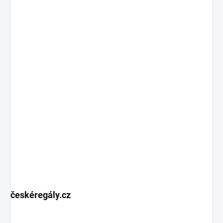
českéregály.cz