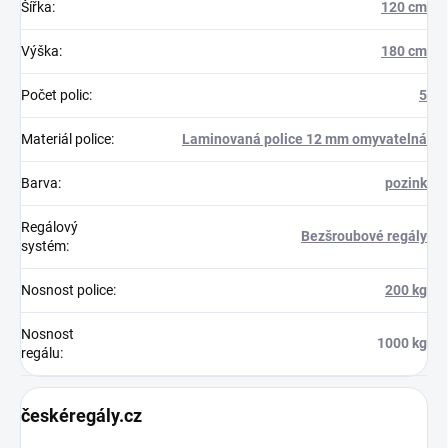
Šířka
:
120 cm
Výška
:
180 cm
Počet polic
:
5
Materiál police
:
Laminovaná police 12 mm omyvatelná
Barva
:
pozink
Regálový
Bezšroubové regály
systém
:
Nosnost police
:
200 kg
Nosnost
1000 kg
regálu
:
českéregály.cz