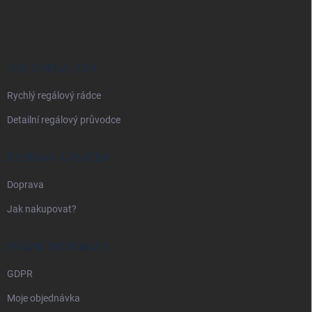
á
p
a
t
í
VŠE O REGÁLECH
Rychlý regálový rádce
Detailní regálový průvodce
DOPRAVA A PLATBA
Doprava
Jak nakupovat?
PRÁVNÍ INFORMACE
GDPR
Moje objednávka