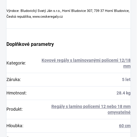
Výrobce: Bludovický Svatý Ján s.r.o., Horní Bludovice 307, 739 37 Horní Bludovice,
Česká republika, www.ceskeregaly.cz
Doplňkové parametry
Kovové regály s laminovanými policemi 12/18
Kategorie
:
mm
Záruka
:
5 let
Hmotnost
:
28.4 kg
Regály s lamino policemi 12 nebo 18 mm
Produkt
:
omyvatelné
Hloubka
:
60 cm