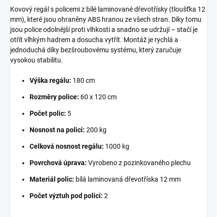
Kovový regál s policemi z bílé laminované dřevotřísky (tloušťka 12
mm), které jsou ohraněny ABS hranou ze všech stran. Díky tomu
jsou police odolnější proti vlhkosti a snadno se udržují – stačí je
otřít vlhkým hadrem a dosucha vytřít. Montáž je rychlá a
jednoduchá díky bezšroubovému systému, který zaručuje
vysokou stabilitu.
Výška regálu:
180 cm
Rozměry police:
60 x 120 cm
Počet polic:
5
Nosnost na polici:
200 kg
Celková nosnost regálu:
1000 kg
Povrchová úprava:
Vyrobeno z pozinkovaného plechu
Materiál polic:
bílá laminovaná dřevotříska 12 mm
Počet výztuh pod policí:
2