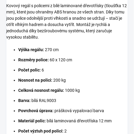
Kovový regál s policemi z bílé laminované dřevotřísky (tloušťka 12
mm), které jsou ohraněny ABS hranou ze všech stran. Díky tomu
jsou police odolnější proti vlhkosti a snadno se udržují – stačí je
otřít vlhkým hadrem a dosucha vytřít. Montáž je rychlá a
jednoduchá díky bezšroubovému systému, který zaručuje
vysokou stabilitu.
Výška regálu:
270 cm
Rozměry police:
60 x 120 cm
Počet polic:
6
Nosnost na polici:
200 kg
Celková nosnost regálu:
1000 kg
Barva:
bílá RAL9003
Povrchová úprava:
prášková vypalovací barva
Materiál polic:
bílá laminovaná dřevotříska 12 mm
Počet výztuh pod policí:
2