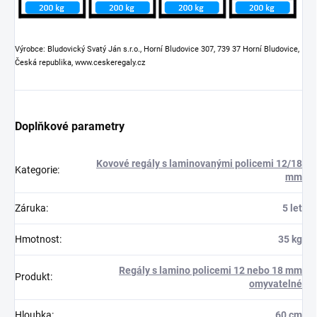
Výrobce: Bludovický Svatý Ján s.r.o., Horní Bludovice 307, 739 37 Horní Bludovice,
Česká republika, www.ceskeregaly.cz
Doplňkové parametry
Kovové regály s laminovanými policemi 12/18
Kategorie
:
mm
Záruka
:
5 let
Hmotnost
:
35 kg
Regály s lamino policemi 12 nebo 18 mm
Produkt
:
omyvatelné
Hloubka
:
60 cm