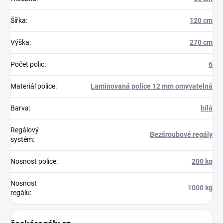
Šířka
:
120 cm
Výška
:
270 cm
Počet polic
:
6
Materiál police
:
Laminovaná police 12 mm omyvatelná
Barva
:
bílá
Regálový
Bezšroubové regály
systém
:
Nosnost police
:
200 kg
Nosnost
1000 kg
regálu
: