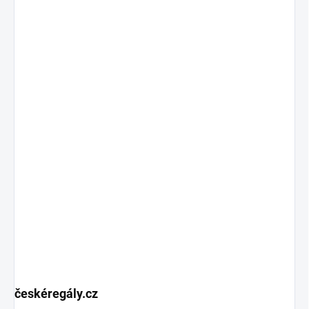
českéregály.cz