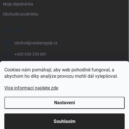
Moje objednávka
Obchodní podmínky
KONTAKT
obchod
@
ceskeregaly.cz
+420 608 250 881
Cookies nám pomáhají, aby web pohodlně fungoval, a
abychom ho díky analýze provozu mohli dál vylepšovat.
Více informací najdete zde
Nastavení
Copyright 2026
českéregály.cz
. Všechna práva vyhrazena.
Souhlasím
Vytvořil Shoptet Premium