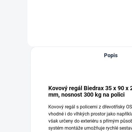
Do košíku
Popis
Kovový regál Biedrax 35 x 90 x 2
mm, nosnost 300 kg na polici
Kovový regál s policemi z dřevotřísky 
vhodné i do vlhkých prostor jako napříkla
však určeny do exteriéru s přímým půso
systém montáže umožňuje rychlé sestave