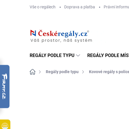
Přejít
Vše o regálech
Doprava a platba
Právní inform
na
obsah
REGÁLY PODLE TYPU
REGÁLY PODLE MÍ
Domů
Regály podle typu
Kovové regály s poli
ZNAČKA:
BIEDRAX
DOPRAVA ZDARMA
OSB 10 MM (VLHKO)