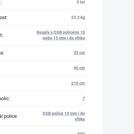
a
:
5 let
ost
:
23.2 kg
Regály s OSB policemi 10
t
:
nebo 15 mm i do vlhka
ka
:
35 cm
90 cm
210 cm
polic
:
7
OSB police 10 mm i do
l police
:
vlhka
bílá