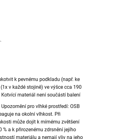
ukotvit k pevnému podkladu (např. ke
(1x v každé stojině) ve výšce cca 190
otvící materiál není součástí balení
Upozornění pro vlhké prostředí: OSB
eaguje na okolní vlhkost. Při
kosti může dojít k mírnému zvětšení
 % a k přirozenému zdrsnění jejího
stností materiálu a nemají vliv na jeho