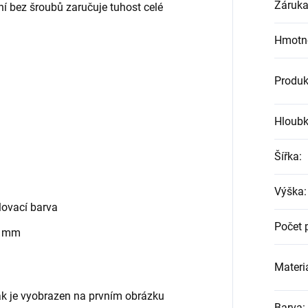
Záruk
ní bez šroubů zaručuje tuhost celé
Hmotn
Produk
Hloub
Šířka
:
Výška
:
ovací barva
Počet 
0 mm
Materiá
jak je vyobrazen na prvním obrázku
Barva
: