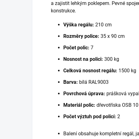
a zajistit lehkým poklepem. Pevné spoje
konstrukce.
Výška regálu:
210 cm
Rozměry police:
35 x 90 cm
Počet polic:
7
Nosnost na polici:
300 kg
Celková nosnost regálu:
1500 kg
Barva:
bílá RAL9003
Povrchová úprava:
prášková vypal
Materiál polic:
dřevotříska OSB 1
Počet výztuh pod policí:
2
Balení obsahuje kompletní regál, 