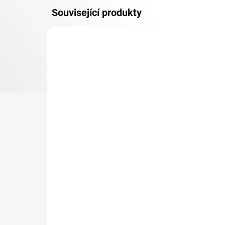
Související produkty
OSB 10 MM (VLHKO)
SKLADEM
Patro k regálu Biedrax 35
Zá
x 90 cm, bílé, police OSB
Bie
10 mm, nosnost 300 kg
pro
re
369 Kč
49
304,96 Kč bez DPH
40,
−
+