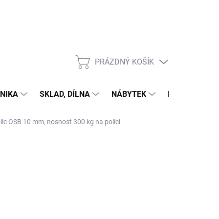
PRÁZDNÝ KOŠÍK
NÁKUPNÍ
KOŠÍK
NIKA
SKLAD, DÍLNA
NÁBYTEK
DŮM A ZAHR
polic OSB 10 mm, nosnost 300 kg na polici