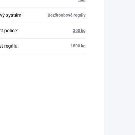
vý systém
:
Bezšroubové regály
t police
:
300 kg
t regálu
:
1500 kg