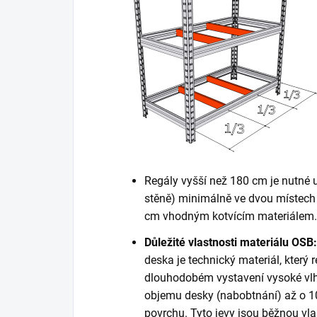
Regály vyšší než 180 cm je nutné 
stěně) minimálně ve dvou místech 
cm vhodným kotvícím materiálem. K
Důležité vlastnosti materiálu OSB:
deska je technický materiál, který r
dlouhodobém vystavení vysoké vlh
objemu desky (nabobtnání) až o 10
povrchu. Tyto jevy jsou běžnou vla