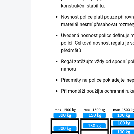
konstrukční stabilitu.
Nosnost police platí pouze při ro
materiál nesmí přesahovat rozměry
Uvedená nosnost police definuje m
polici. Celková nosnost regálu je
předmětů
Regál zatěžujte vždy od spodní poli
nahoru
Předměty na police pokládejte, ne
Při montáži použijte ochranné ruk