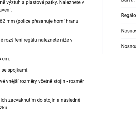
etně výztuh a plastové patky. Naleznete v
avení.
Regálo
62 mm (police přesahuje horní hranu
Nosnos
é rozšíření regálu naleznete níže v
Nosnos
5 cm.
í se spojkami.
é vnější rozměry včetně stojin - rozměr
jich zacvaknutím do stojin a následně
zku.