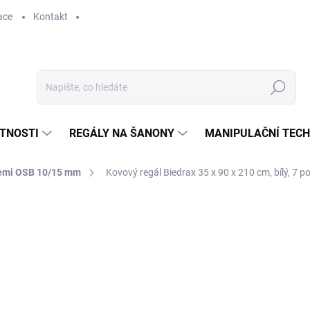
ace
Kontakt
Hledat
STNOSTI
REGÁLY NA ŠANONY
MANIPULAČNÍ TECH
cemi OSB 10/15 mm
Kovový regál Biedrax 35 x 90 x 210 cm, bílý, 7 
3 171 Kč
2 620,66 Kč bez DPH
Měrná
SKLADEM