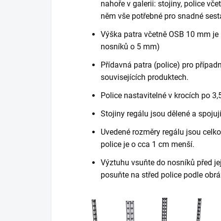
nahoře v galerii: stojiny, police vč
něm vše potřebné pro snadné sest
Výška patra včetně OSB 10 mm je 
nosníků o 5 mm)
Přídavná patra (police) pro případn
souvisejících produktech.
Police nastavitelné v krocích po 3,
Stojiny regálu jsou dělené a spojuj
Uvedené rozměry regálu jsou celkov
police je o cca 1 cm menší.
Výztuhu vsuňte do nosníků před je
posuňte na střed police podle obrá