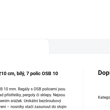
Do košíku
Do košíku
Dop
10 cm, bílý, 7 polic OSB 10
OSB 10 mm. Regály s OSB policemi jsou
d přístřešky, pergoly či sklepy. Nejsou
Katego
bením srážek. Unikátní bezšroubový
ní – nosníky stačí zasunout do stojin