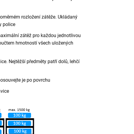
vnoměrném rozložení zátěže. Ukládaný
 police
aximální zátěž pro každou jednotlivou
 součtem hmotností všech uložených
ce. Nejtěžší předměty patří dolů, lehčí
posouvejte je po povrchu
avice