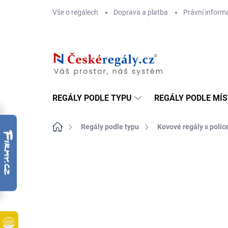
Přejít
Vše o regálech
Doprava a platba
Právní inform
na
obsah
REGÁLY PODLE TYPU
REGÁLY PODLE MÍ
Domů
Regály podle typu
Kovové regály s poli
ZNAČKA:
BIEDRAX
DOPRAVA ZDARMA
OSB 10 MM (VLHKO)