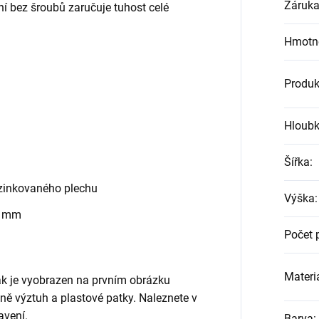
Záruk
ní bez šroubů zaručuje tuhost celé
Hmotn
Produk
Hloub
Šířka
:
zinkovaného plechu
Výška
:
0 mm
Počet 
Materiá
jak je vyobrazen na prvním obrázku
etně výztuh a plastové patky. Naleznete v
avení.
Barva
: