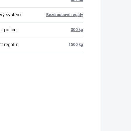
vý systém
:
Bezšroubové regály
t police
:
300 kg
t regálu
:
1500 kg