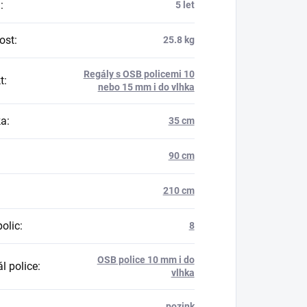
a
:
5 let
ost
:
25.8 kg
Regály s OSB policemi 10
t
:
nebo 15 mm i do vlhka
ka
:
35 cm
90 cm
210 cm
polic
:
8
OSB police 10 mm i do
l police
:
vlhka
pozink