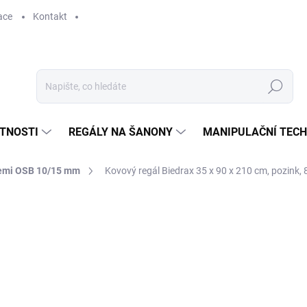
ace
Kontakt
Hledat
STNOSTI
REGÁLY NA ŠANONY
MANIPULAČNÍ TECH
cemi OSB 10/15 mm
Kovový regál Biedrax 35 x 90 x 210 cm, pozink, 
3 180 Kč
2 628,10 Kč bez DPH
Měrná
SKLADEM