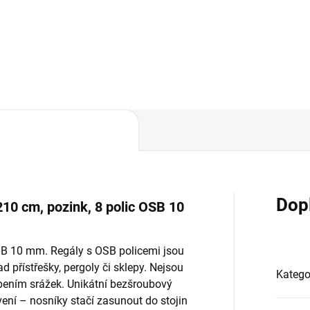
Do košíku
Do košíku
Dop
210 cm, pozink, 8 polic OSB 10
OSB 10 mm. Regály s OSB policemi jsou
d přístřešky, pergoly či sklepy. Nejsou
Katego
bením srážek. Unikátní bezšroubový
ní – nosníky stačí zasunout do stojin