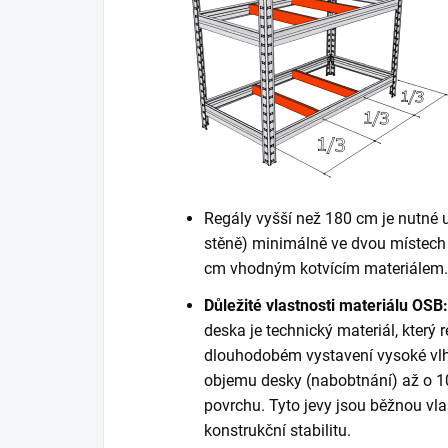
Regály vyšší než 180 cm je nutné 
stěně) minimálně ve dvou místech 
cm vhodným kotvícím materiálem. K
Důležité vlastnosti materiálu OSB:
deska je technický materiál, který r
dlouhodobém vystavení vysoké vlh
objemu desky (nabobtnání) až o 10
povrchu. Tyto jevy jsou běžnou vla
konstrukční stabilitu.