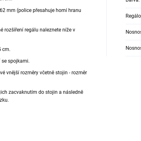
62 mm (police přesahuje horní hranu
Regálo
é rozšíření regálu naleznete níže v
Nosnos
Nosnos
5 cm.
í se spojkami.
é vnější rozměry včetně stojin - rozměr
jich zacvaknutím do stojin a následně
zku.