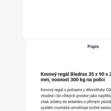
Do košíku
Popis
Kovový regál Biedrax 35 x 90 x 
mm, nosnost 300 kg na polici
Kovový regál s policemi z dřevotřísky 
vhodné i do vlhkých prostor jako napříkla
však určeny do exteriéru s přímým půso
systém montáže umožňuje rychlé sestave