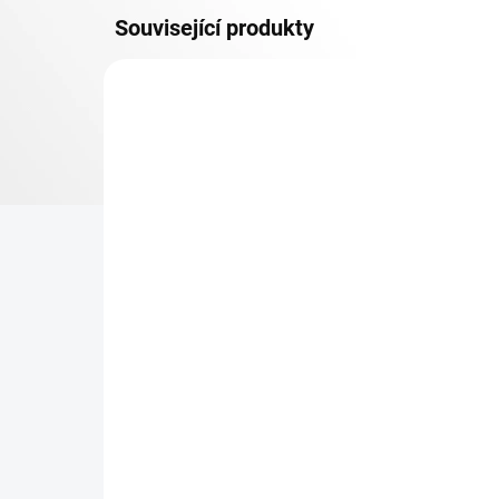
Související produkty
OSB 10 MM (VLHKO)
SKLADEM
Patro k regálu Biedrax 35
Zá
x 90 cm, pozink, police
Bie
OSB 10 mm, nosnost 300
vyp
kg
331 Kč
18
273,55 Kč bez DPH
14,
−
+