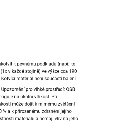
ukotvit k pevnému podkladu (např. ke
(1x v každé stojině) ve výšce cca 190
otvící materiál není součástí balení
Upozornění pro vlhké prostředí: OSB
eaguje na okolní vlhkost. Při
kosti může dojít k mírnému zvětšení
 % a k přirozenému zdrsnění jejího
stností materiálu a nemají vliv na jeho