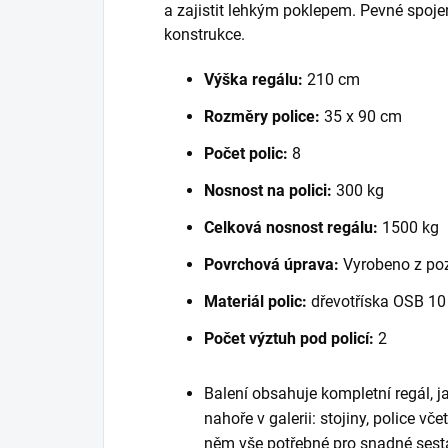
a zajistit lehkým poklepem. Pevné spoje
konstrukce.
Výška regálu:
210 cm
Rozměry police:
35 x 90 cm
Počet polic:
8
Nosnost na polici:
300 kg
Celková nosnost regálu:
1500 kg
Povrchová úprava:
Vyrobeno z po
Materiál polic:
dřevotříska OSB 1
Počet výztuh pod policí:
2
Balení obsahuje kompletní regál, 
nahoře v galerii: stojiny, police vč
něm vše potřebné pro snadné sest