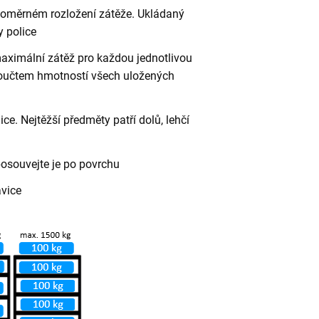
vnoměrném rozložení zátěže. Ukládaný
 police
aximální zátěž pro každou jednotlivou
 součtem hmotností všech uložených
ce. Nejtěžší předměty patří dolů, lehčí
posouvejte je po povrchu
avice