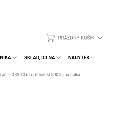
PRÁZDNÝ KOŠÍK
NÁKUPNÍ
KOŠÍK
NIKA
SKLAD, DÍLNA
NÁBYTEK
DŮM A ZAHR
8 polic OSB 10 mm, nosnost 300 kg na polici