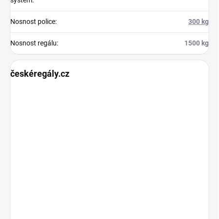
Nosnost police
:
300 kg
Nosnost regálu
:
1500 kg
českéregály.cz