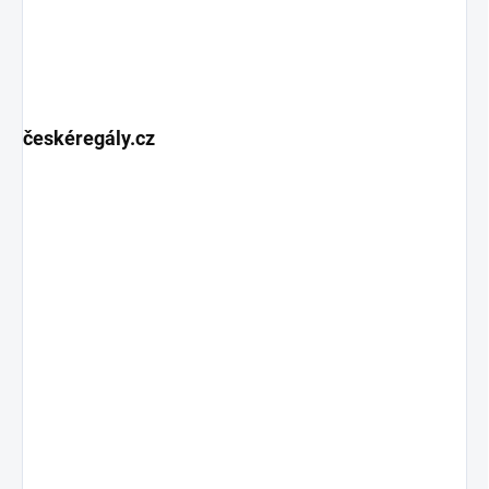
českéregály.cz