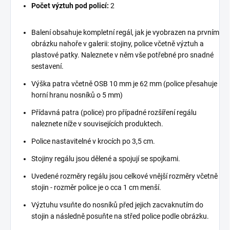
Počet výztuh pod policí:
2
Balení obsahuje kompletní regál, jak je vyobrazen na prvním
obrázku nahoře v galerii: stojiny, police včetně výztuh a
plastové patky. Naleznete v něm vše potřebné pro snadné
sestavení.
Výška patra včetně OSB 10 mm je 62 mm (police přesahuje
horní hranu nosníků o 5 mm)
Přídavná patra (police) pro případné rozšíření regálu
naleznete níže v souvisejících produktech.
Police nastavitelné v krocích po 3,5 cm.
Stojiny regálu jsou dělené a spojují se spojkami.
Uvedené rozměry regálu jsou celkové vnější rozměry včetně
stojin - rozměr police je o cca 1 cm menší.
Výztuhu vsuňte do nosníků před jejich zacvaknutím do
stojin a následně posuňte na střed police podle obrázku.