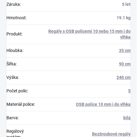
Záruka
:
5 let
Hmotnost
:
19.1 kg
Regály s OSB policemi 10 nebo 15 mm i do
Produkt
:
vlhka
Hloubka
:
35 cm
Šířka
:
90 cm
Výška
:
240 cm
Počet polic
:
5
Materiál police
:
OSB police 10 mm i do vlhka
Barva
:
bílá
Regálový
Bezšroubové regály
systém
: