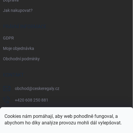
Jak nakupovat?
PRÁVNÍ INFORMACE
GDPR
Moje objednávka
Obchodní podmínky
KONTAKT
obchod
@
ceskeregaly.cz
+420 608 250 881
Cookies nám pomáhají, aby web pohodlně fungoval, a
abychom ho díky analýze provozu mohli dál vylepšovat.