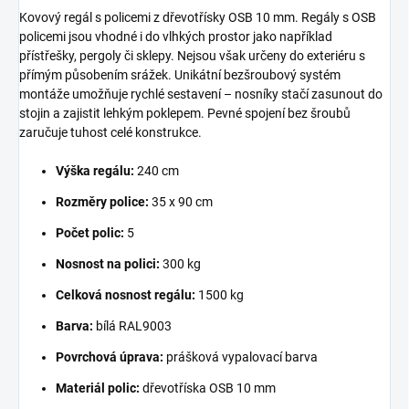
Kovový regál s policemi z dřevotřísky OSB 10 mm. Regály s OSB
policemi jsou vhodné i do vlhkých prostor jako například
přístřešky, pergoly či sklepy. Nejsou však určeny do exteriéru s
přímým působením srážek. Unikátní bezšroubový systém
montáže umožňuje rychlé sestavení – nosníky stačí zasunout do
stojin a zajistit lehkým poklepem. Pevné spojení bez šroubů
zaručuje tuhost celé konstrukce.
Výška regálu:
240 cm
Rozměry police:
35 x 90 cm
Počet polic:
5
Nosnost na polici:
300 kg
Celková nosnost regálu:
1500 kg
Barva:
bílá RAL9003
Povrchová úprava:
prášková vypalovací barva
Materiál polic:
dřevotříska OSB 10 mm