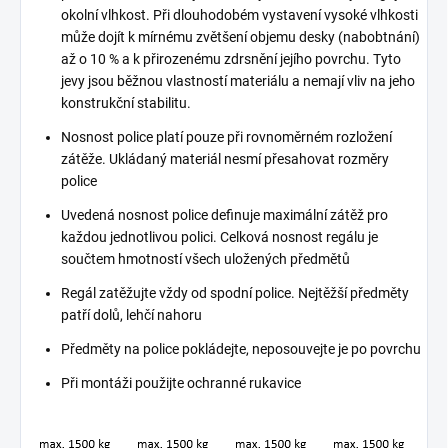
okolní vlhkost. Při dlouhodobém vystavení vysoké vlhkosti
může dojít k mírnému zvětšení objemu desky (nabobtnání)
až o 10 % a k přirozenému zdrsnění jejího povrchu. Tyto
jevy jsou běžnou vlastností materiálu a nemají vliv na jeho
konstrukční stabilitu.
Nosnost police platí pouze při rovnoměrném rozložení
zátěže. Ukládaný materiál nesmí přesahovat rozměry
police
Uvedená nosnost police definuje maximální zátěž pro
každou jednotlivou polici. Celková nosnost regálu je
součtem hmotností všech uložených předmětů
Regál zatěžujte vždy od spodní police. Nejtěžší předměty
patří dolů, lehčí nahoru
Předměty na police pokládejte, neposouvejte je po povrchu
Při montáži použijte ochranné rukavice