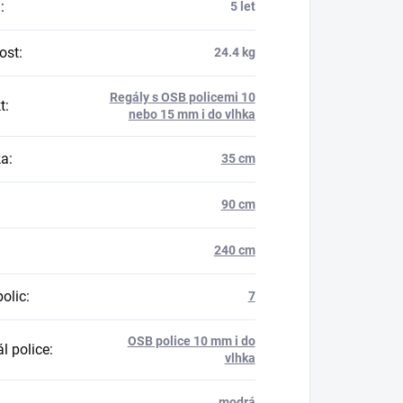
a
:
5 let
ost
:
24.4 kg
Regály s OSB policemi 10
t
:
nebo 15 mm i do vlhka
ka
:
35 cm
90 cm
240 cm
polic
:
7
OSB police 10 mm i do
l police
:
vlhka
modrá