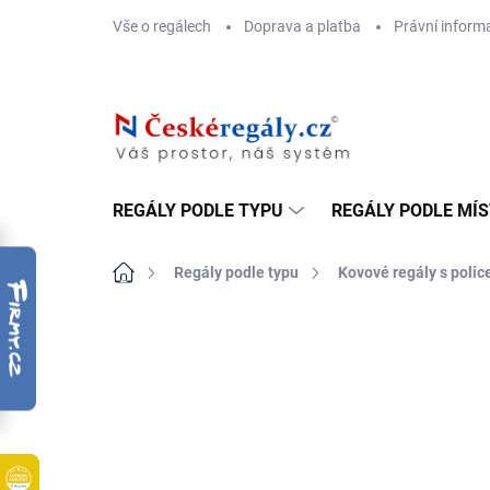
Přejít
Vše o regálech
Doprava a platba
Právní inform
na
obsah
REGÁLY PODLE TYPU
REGÁLY PODLE MÍ
Domů
Regály podle typu
Kovové regály s poli
ZNAČKA:
BIEDRAX
DOPRAVA ZDARMA
OSB 10 MM (VLHKO)