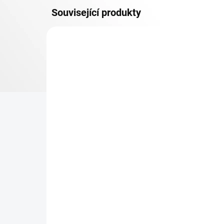
Související produkty
OSB 10 MM (VLHKO)
SKLADEM
Patro k regálu Biedrax 35
Zá
x 90 cm, modré, police
Bi
OSB 10 mm, nosnost 300
pro
kg
re
369 Kč
25
304,96 Kč bez DPH
20,
−
+