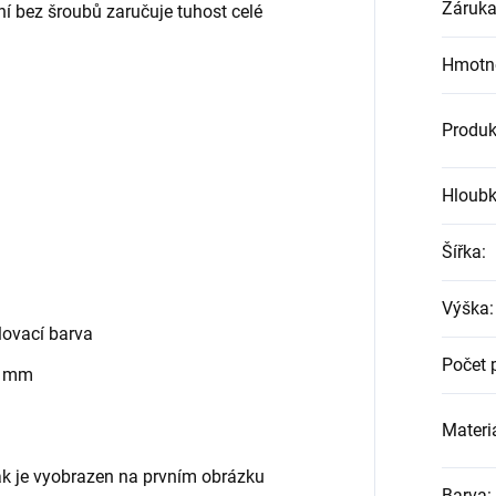
Záruk
ní bez šroubů zaručuje tuhost celé
Hmotn
Produk
Hloub
Šířka
:
Výška
:
ovací barva
Počet 
0 mm
Materiá
jak je vyobrazen na prvním obrázku
Barva
: