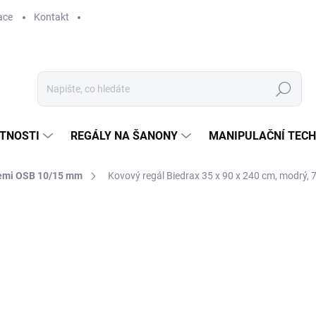
ace
Kontakt
Hledat
STNOSTI
REGÁLY NA ŠANONY
MANIPULAČNÍ TECH
cemi OSB 10/15 mm
Kovový regál Biedrax 35 x 90 x 240 cm, modrý, 
3 231 Kč
2 670,25 Kč bez DPH
Měrná
SKLADEM