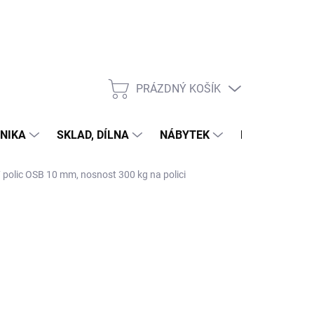
PRÁZDNÝ KOŠÍK
NÁKUPNÍ
KOŠÍK
NIKA
SKLAD, DÍLNA
NÁBYTEK
DŮM A ZAHR
7 polic OSB 10 mm, nosnost 300 kg na polici