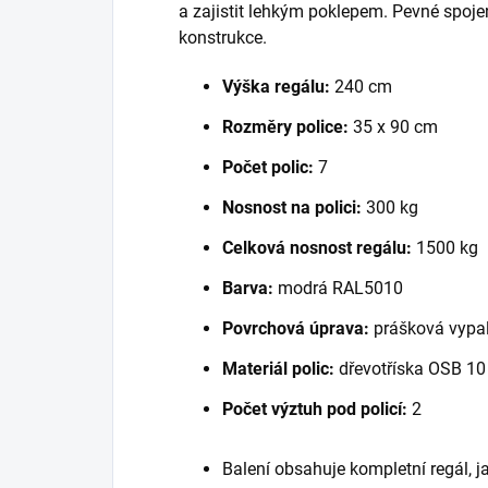
a zajistit lehkým poklepem. Pevné spoje
konstrukce.
Výška regálu:
240 cm
Rozměry police:
35 x 90 cm
Počet polic:
7
Nosnost na polici:
300 kg
Celková nosnost regálu:
1500 kg
Barva:
modrá RAL5010
Povrchová úprava:
prášková vypal
Materiál polic:
dřevotříska OSB 1
Počet výztuh pod policí:
2
Balení obsahuje kompletní regál, 