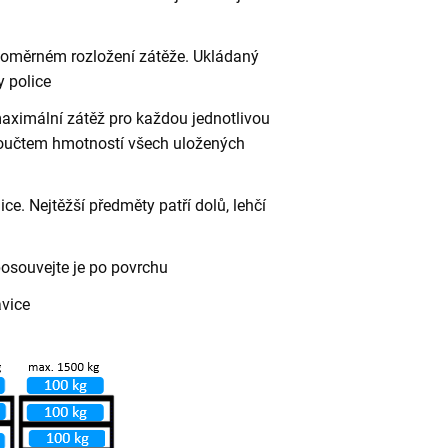
vnoměrném rozložení zátěže. Ukládaný
 police
aximální zátěž pro každou jednotlivou
 součtem hmotností všech uložených
ce. Nejtěžší předměty patří dolů, lehčí
posouvejte je po povrchu
avice