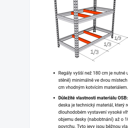
Regály vyšší než 180 cm je nutné 
stěně) minimálně ve dvou místech 
cm vhodným kotvícím materiálem. K
Důležité vlastnosti materiálu OSB:
deska je technický materiál, který r
dlouhodobém vystavení vysoké vlh
objemu desky (nabobtnání) až o 10
povrchu. Tyto jevy jsou běžnou vla