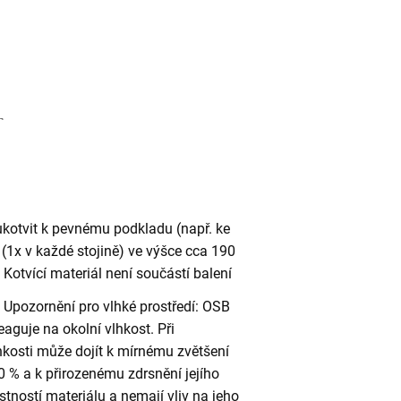
ukotvit k pevnému podkladu (např. ke
(1x v každé stojině) ve výšce cca 190
otvící materiál není součástí balení
Upozornění pro vlhké prostředí: OSB
eaguje na okolní vlhkost. Při
kosti může dojít k mírnému zvětšení
 % a k přirozenému zdrsnění jejího
stností materiálu a nemají vliv na jeho