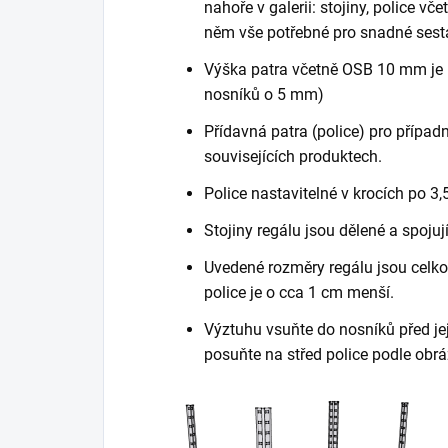
nahoře v galerii: stojiny, police vč
něm vše potřebné pro snadné sest
Výška patra včetně OSB 10 mm je 
nosníků o 5 mm)
Přídavná patra (police) pro případn
souvisejících produktech.
Police nastavitelné v krocích po 3,
Stojiny regálu jsou dělené a spojuj
Uvedené rozměry regálu jsou celkov
police je o cca 1 cm menší.
Výztuhu vsuňte do nosníků před je
posuňte na střed police podle obrá