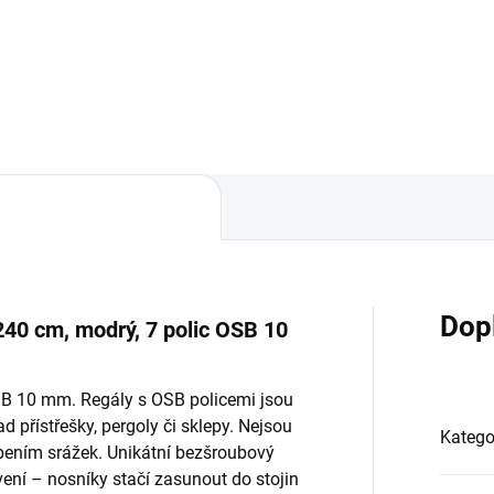
Do košíku
Do košíku
Dop
240 cm, modrý, 7 polic OSB 10
OSB 10 mm. Regály s OSB policemi jsou
d přístřešky, pergoly či sklepy. Nejsou
Katego
bením srážek. Unikátní bezšroubový
ní – nosníky stačí zasunout do stojin