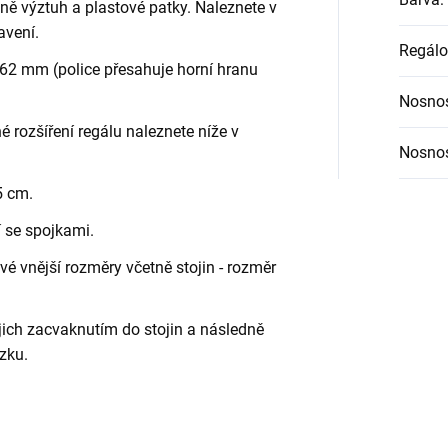
etně výztuh a plastové patky. Naleznete v
avení.
Regálo
62 mm (police přesahuje horní hranu
Nosnos
é rozšíření regálu naleznete níže v
Nosnos
5 cm.
í se spojkami.
é vnější rozměry včetně stojin - rozměr
jich zacvaknutím do stojin a následně
zku.