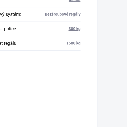
vý systém
:
Bezšroubové regály
t police
:
300 kg
t regálu
:
1500 kg