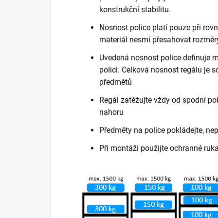
konstrukční stabilitu.
Nosnost police platí pouze při ro
materiál nesmí přesahovat rozměry
Uvedená nosnost police definuje m
polici. Celková nosnost regálu je
předmětů
Regál zatěžujte vždy od spodní poli
nahoru
Předměty na police pokládejte, ne
Při montáži použijte ochranné ruk