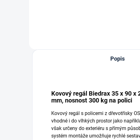
Do košíku
Popis
Kovový regál Biedrax 35 x 90 x 
mm, nosnost 300 kg na polici
Kovový regál s policemi z dřevotřísky 
vhodné i do vlhkých prostor jako napříkla
však určeny do exteriéru s přímým půso
systém montáže umožňuje rychlé sestave