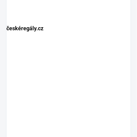
českéregály.cz