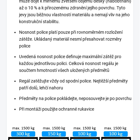
může dojít k mírnému zvětšení objemu desky (nabobtnání)
až o 10 % a k přirozenému zdrsnění jejího povrchu. Tyto
jevy jsou běžnou vlastností materiálu a nemají vliv na jeho
konstrukční stabilitu.
Nosnost police platí pouze při rovnoměrném rozložení
zátěže. Ukládaný materiál nesmí přesahovat rozměry
police
Uvedená nosnost police definuje maximální zátěž pro
každou jednotlivou polici. Celková nosnost regálu je
součtem hmotností všech uložených předmětů
Regál zatěžujte vždy od spodní police. Nejtěžší předměty
patří dolů, lehčí nahoru
Předměty na police pokládejte, neposouvejte je po povrchu
Při montáži použijte ochranné rukavice