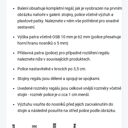
Balení obsahuje kompletní regál, jak je vyobrazen na prvním
obrázku nahoře v galerii: stojiny, police včetně výztuh a
plastové patky. Naleznete v něm vše potřebné pro snadné
sestavení.
Výška patra včetně OSB 10 mm je 62 mm (police přesahuje
horní hranu nosníků o 5 mm)
Přídavná patra (police) pro případné rozšíření regálu
naleznete níže v souvisejících produktech.
Police nastavitelné v krocích po 3,5 cm.
Stojiny regálu jsou dělené a spojují se spojkami.
Uvedené rozměry regálu jsou celkové vnější rozměry včetně
stojin - rozměr police je o cca 1 cm menší.
Výztuhu vsuňte do nosníků před jejich zacvaknutím do
stojin a následně posuňte na střed police podle obrázku.