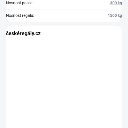
Nosnost police
:
300 kg
Nosnost regálu
:
1500 kg
českéregály.cz