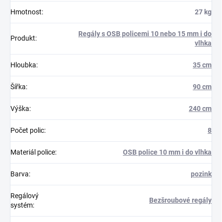
Hmotnost
:
27 kg
Regály s OSB policemi 10 nebo 15 mm i do
Produkt
:
vlhka
Hloubka
:
35 cm
Šířka
:
90 cm
Výška
:
240 cm
Počet polic
:
8
Materiál police
:
OSB police 10 mm i do vlhka
Barva
:
pozink
Regálový
Bezšroubové regály
systém
: