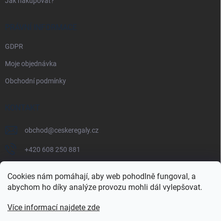
Jak nakupovat?
PRÁVNÍ INFORMACE
GDPR
Moje objednávka
Obchodní podmínky
KONTAKT
obchod
@
ceskeregaly.cz
+420 608 250 881
Cookies nám pomáhají, aby web pohodlně fungoval, a
abychom ho díky analýze provozu mohli dál vylepšovat.
Více informací najdete zde