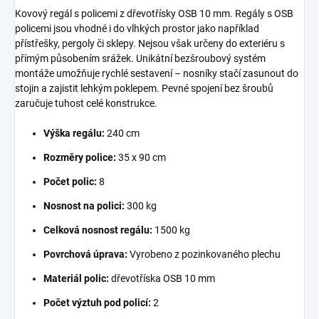
Kovový regál s policemi z dřevotřísky OSB 10 mm. Regály s OSB
policemi jsou vhodné i do vlhkých prostor jako například
přístřešky, pergoly či sklepy. Nejsou však určeny do exteriéru s
přímým působením srážek. Unikátní bezšroubový systém
montáže umožňuje rychlé sestavení – nosníky stačí zasunout do
stojin a zajistit lehkým poklepem. Pevné spojení bez šroubů
zaručuje tuhost celé konstrukce.
Výška regálu:
240 cm
Rozměry police:
35 x 90 cm
Počet polic:
8
Nosnost na polici:
300 kg
Celková nosnost regálu:
1500 kg
Povrchová úprava:
Vyrobeno z pozinkovaného plechu
Materiál polic:
dřevotříska OSB 10 mm
Počet výztuh pod policí:
2