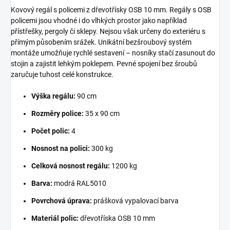
Kovový regál s policemi z dřevotřísky OSB 10 mm. Regály s OSB
policemi jsou vhodné i do vlhkých prostor jako například
přístřešky, pergoly či sklepy. Nejsou však určeny do exteriéru s
přímým působením srážek. Unikátní bezšroubový systém
montáže umožňuje rychlé sestavení – nosníky stačí zasunout do
stojin a zajistit lehkým poklepem. Pevné spojení bez šroubů
zaručuje tuhost celé konstrukce.
Výška regálu:
90 cm
Rozměry police:
35 x 90 cm
Počet polic:
4
Nosnost na polici:
300 kg
Celková nosnost regálu:
1200 kg
Barva:
modrá RAL5010
Povrchová úprava:
prášková vypalovací barva
Materiál polic:
dřevotříska OSB 10 mm