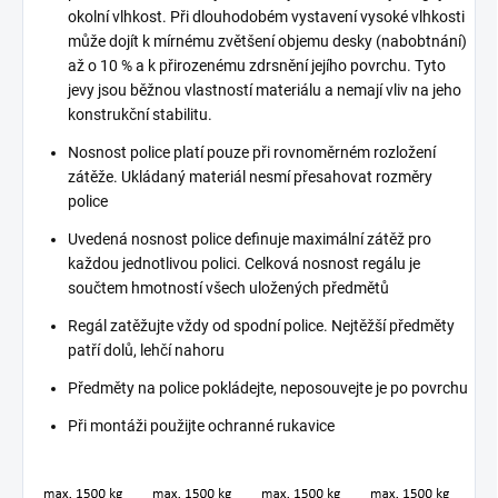
okolní vlhkost. Při dlouhodobém vystavení vysoké vlhkosti
může dojít k mírnému zvětšení objemu desky (nabobtnání)
až o 10 % a k přirozenému zdrsnění jejího povrchu. Tyto
jevy jsou běžnou vlastností materiálu a nemají vliv na jeho
konstrukční stabilitu.
Nosnost police platí pouze při rovnoměrném rozložení
zátěže. Ukládaný materiál nesmí přesahovat rozměry
police
Uvedená nosnost police definuje maximální zátěž pro
každou jednotlivou polici. Celková nosnost regálu je
součtem hmotností všech uložených předmětů
Regál zatěžujte vždy od spodní police. Nejtěžší předměty
patří dolů, lehčí nahoru
Předměty na police pokládejte, neposouvejte je po povrchu
Při montáži použijte ochranné rukavice