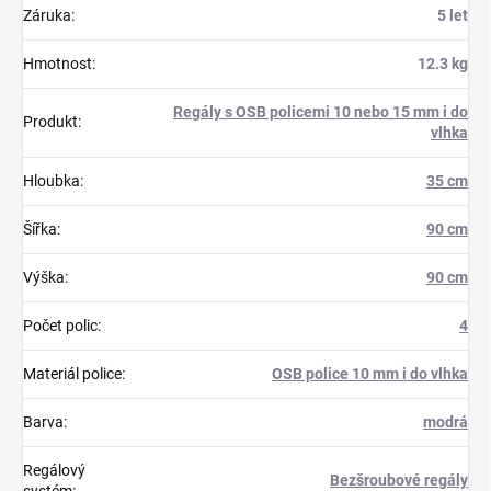
Záruka
:
5 let
Hmotnost
:
12.3 kg
Regály s OSB policemi 10 nebo 15 mm i do
Produkt
:
vlhka
Hloubka
:
35 cm
Šířka
:
90 cm
Výška
:
90 cm
Počet polic
:
4
Materiál police
:
OSB police 10 mm i do vlhka
Barva
:
modrá
Regálový
Bezšroubové regály
systém
: