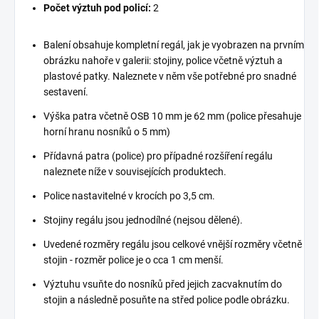
Počet výztuh pod policí:
2
Balení obsahuje kompletní regál, jak je vyobrazen na prvním
obrázku nahoře v galerii: stojiny, police včetně výztuh a
plastové patky. Naleznete v něm vše potřebné pro snadné
sestavení.
Výška patra včetně OSB 10 mm je 62 mm (police přesahuje
horní hranu nosníků o 5 mm)
Přídavná patra (police) pro případné rozšíření regálu
naleznete níže v souvisejících produktech.
Police nastavitelné v krocích po 3,5 cm.
Stojiny regálu jsou jednodílné (nejsou dělené).
Uvedené rozměry regálu jsou celkové vnější rozměry včetně
stojin - rozměr police je o cca 1 cm menší.
Výztuhu vsuňte do nosníků před jejich zacvaknutím do
stojin a následně posuňte na střed police podle obrázku.