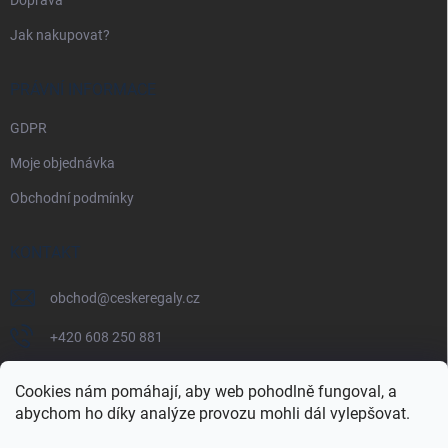
Jak nakupovat?
PRÁVNÍ INFORMACE
GDPR
Moje objednávka
Obchodní podmínky
KONTAKT
obchod
@
ceskeregaly.cz
+420 608 250 881
Cookies nám pomáhají, aby web pohodlně fungoval, a
abychom ho díky analýze provozu mohli dál vylepšovat.