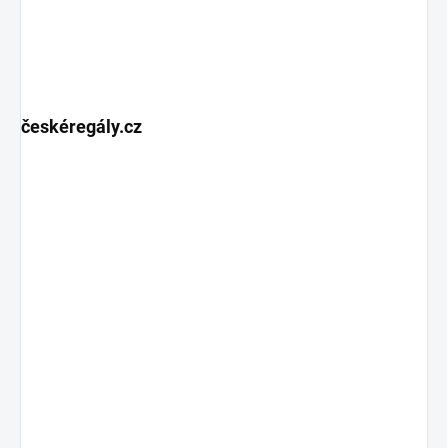
českéregály.cz