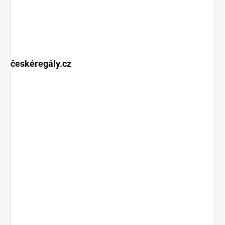
českéregály.cz