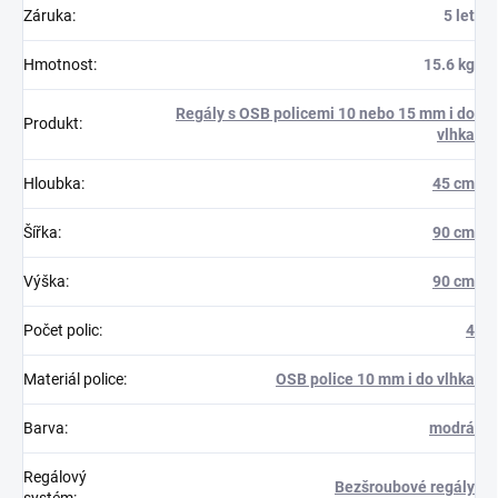
Záruka
:
5 let
Hmotnost
:
15.6 kg
Regály s OSB policemi 10 nebo 15 mm i do
Produkt
:
vlhka
Hloubka
:
45 cm
Šířka
:
90 cm
Výška
:
90 cm
Počet polic
:
4
Materiál police
:
OSB police 10 mm i do vlhka
Barva
:
modrá
Regálový
Bezšroubové regály
systém
: