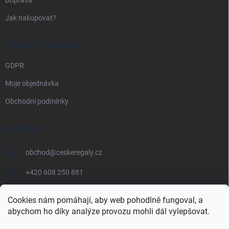
Jak nakupovat?
PRÁVNÍ INFORMACE
GDPR
Moje objednávka
Obchodní podmínky
KONTAKT
obchod
@
ceskeregaly.cz
+420 608 250 881
Cookies nám pomáhají, aby web pohodlně fungoval, a
abychom ho díky analýze provozu mohli dál vylepšovat.