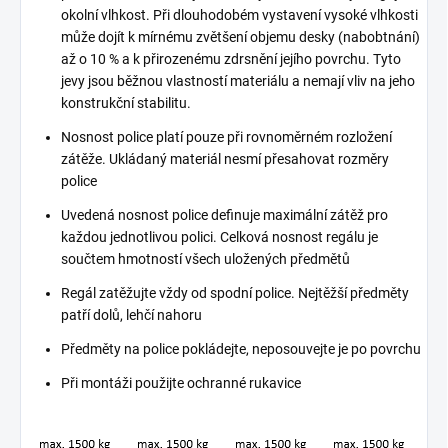
okolní vlhkost. Při dlouhodobém vystavení vysoké vlhkosti
může dojít k mírnému zvětšení objemu desky (nabobtnání)
až o 10 % a k přirozenému zdrsnění jejího povrchu. Tyto
jevy jsou běžnou vlastností materiálu a nemají vliv na jeho
konstrukční stabilitu.
Nosnost police platí pouze při rovnoměrném rozložení
zátěže. Ukládaný materiál nesmí přesahovat rozměry
police
Uvedená nosnost police definuje maximální zátěž pro
každou jednotlivou polici. Celková nosnost regálu je
součtem hmotností všech uložených předmětů
Regál zatěžujte vždy od spodní police. Nejtěžší předměty
patří dolů, lehčí nahoru
Předměty na police pokládejte, neposouvejte je po povrchu
Při montáži použijte ochranné rukavice