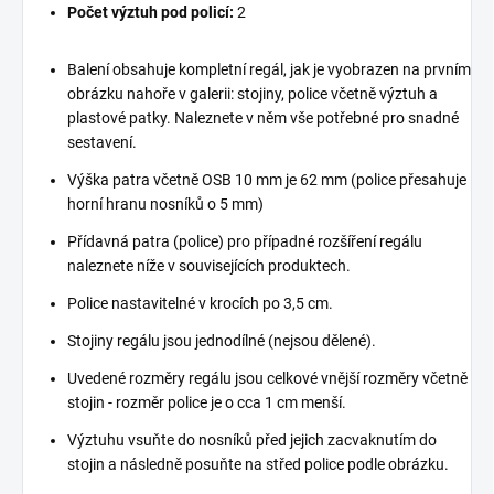
Počet výztuh pod policí:
2
Balení obsahuje kompletní regál, jak je vyobrazen na prvním
obrázku nahoře v galerii: stojiny, police včetně výztuh a
plastové patky. Naleznete v něm vše potřebné pro snadné
sestavení.
Výška patra včetně OSB 10 mm je 62 mm (police přesahuje
horní hranu nosníků o 5 mm)
Přídavná patra (police) pro případné rozšíření regálu
naleznete níže v souvisejících produktech.
Police nastavitelné v krocích po 3,5 cm.
Stojiny regálu jsou jednodílné (nejsou dělené).
Uvedené rozměry regálu jsou celkové vnější rozměry včetně
stojin - rozměr police je o cca 1 cm menší.
Výztuhu vsuňte do nosníků před jejich zacvaknutím do
stojin a následně posuňte na střed police podle obrázku.