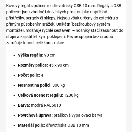
Kovový regál s policemi z dřevotřísky OSB 10 mm. Regály s OSB
policemi jsou vhodné i do vlhkých prostor jako například
přístřešky, pergoly či sklepy. Nejsou však určeny do exteriéru s
přímým působením srážek. Unikátní bezšroubový systém
montáže umožňuje rychlé sestavení – nosníky stačí zasunout do
stojin a zajistit lehkým poklepem. Pevné spojení bez šroubů
zaručuje tuhost celé konstrukce.
Výška regálu:
90 cm
Rozměry police:
45 x 90 cm
Počet polic:
4
Nosnost na polici:
300 kg
Celková nosnost regálu:
1200 kg
Barva:
modrá RAL5010
Povrchová úprava:
prášková vypalovací barva
Materiál polic:
dřevotříska OSB 10 mm