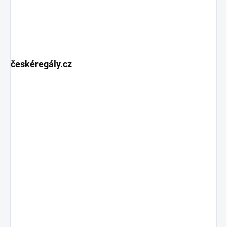
českéregály.cz