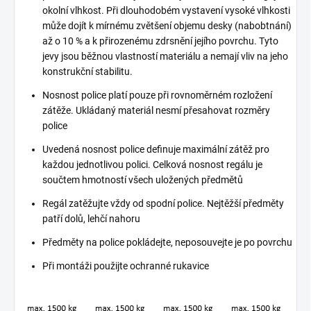
okolní vlhkost. Při dlouhodobém vystavení vysoké vlhkosti
může dojít k mírnému zvětšení objemu desky (nabobtnání)
až o 10 % a k přirozenému zdrsnění jejího povrchu. Tyto
jevy jsou běžnou vlastností materiálu a nemají vliv na jeho
konstrukční stabilitu.
Nosnost police platí pouze při rovnoměrném rozložení
zátěže. Ukládaný materiál nesmí přesahovat rozměry
police
Uvedená nosnost police definuje maximální zátěž pro
každou jednotlivou polici. Celková nosnost regálu je
součtem hmotností všech uložených předmětů
Regál zatěžujte vždy od spodní police. Nejtěžší předměty
patří dolů, lehčí nahoru
Předměty na police pokládejte, neposouvejte je po povrchu
Při montáži použijte ochranné rukavice