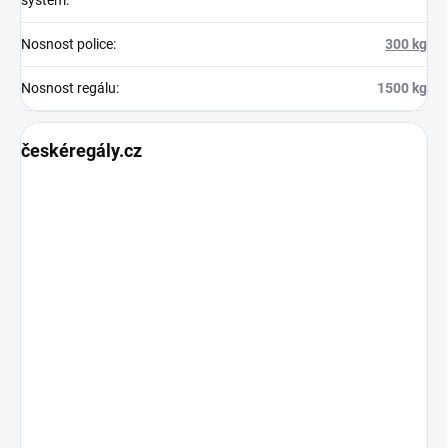
Nosnost police
:
300 kg
Nosnost regálu
:
1500 kg
českéregály.cz