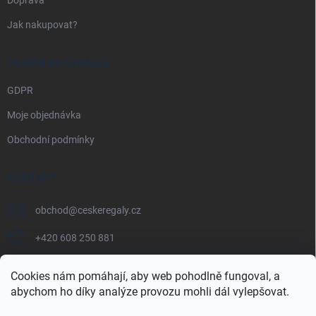
Jak nakupovat?
PRÁVNÍ INFORMACE
GDPR
Moje objednávka
Obchodní podmínky
KONTAKT
obchod
@
ceskeregaly.cz
+420 608 250 881
Cookies nám pomáhají, aby web pohodlně fungoval, a
abychom ho díky analýze provozu mohli dál vylepšovat.