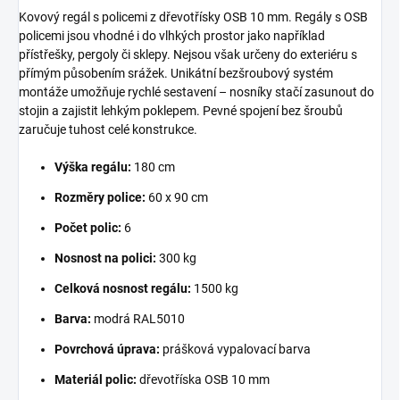
Kovový regál s policemi z dřevotřísky OSB 10 mm. Regály s OSB
policemi jsou vhodné i do vlhkých prostor jako například
přístřešky, pergoly či sklepy. Nejsou však určeny do exteriéru s
přímým působením srážek. Unikátní bezšroubový systém
montáže umožňuje rychlé sestavení – nosníky stačí zasunout do
stojin a zajistit lehkým poklepem. Pevné spojení bez šroubů
zaručuje tuhost celé konstrukce.
Výška regálu:
180 cm
Rozměry police:
60 x 90 cm
Počet polic:
6
Nosnost na polici:
300 kg
Celková nosnost regálu:
1500 kg
Barva:
modrá RAL5010
Povrchová úprava:
prášková vypalovací barva
Materiál polic:
dřevotříska OSB 10 mm