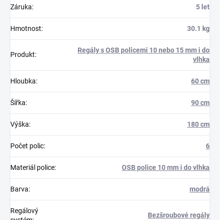
Záruka
:
5 let
Hmotnost
:
30.1 kg
Regály s OSB policemi 10 nebo 15 mm i do
Produkt
:
vlhka
Hloubka
:
60 cm
Šířka
:
90 cm
Výška
:
180 cm
Počet polic
:
6
Materiál police
:
OSB police 10 mm i do vlhka
Barva
:
modrá
Regálový
Bezšroubové regály
systém
: