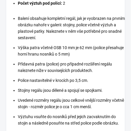
Počet výztuh pod policí:
2
Balení obsahuje kompletní regál, jak je vyobrazen na prvním
obrázku nahoře v galerii: stojiny, police včetně výztuh a
plastové patky. Naleznete v něm vše potřebné pro snadné
sestavení.
Výška patra včetně OSB 10 mm je 62 mm (police přesahuje
horní hranu nosníků o 5 mm)
Přídavná patra (police) pro případné rozšíření regálu
naleznete níže v souvisejících produktech.
Police nastavitelné v krocích po 3,5 cm.
Stojiny regálu jsou dělené a spojují se spojkami.
Uvedené rozměry regálu jsou celkové vnější rozměry včetně
stojin - rozměr police je o cca 1 cm menší.
Výztuhu vsuňte do nosníků před jejich zacvaknutím do
stojin a následně posuňte na střed police podle obrázku.