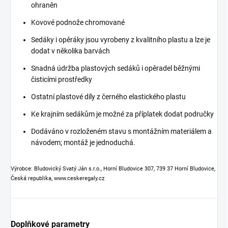
ohraněn
Kovové podnože chromované
Sedáky i opěráky jsou vyrobeny z kvalitního plastu a lze je
dodat v několika barvách
Snadná údržba plastových sedáků i opěradel běžnými
čisticími prostředky
Ostatní plastové díly z černého elastického plastu
Ke krajním sedákům je možné za příplatek dodat područky
Dodáváno v rozloženém stavu s montážním materiálem a
návodem; montáž je jednoduchá.
Výrobce: Bludovický Svatý Ján s.r.o., Horní Bludovice 307, 739 37 Horní Bludovice,
Česká republika, www.ceskeregaly.cz
Doplňkové parametry