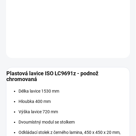
Měrná
SKLADEM
cena:
−
+
Přidat do košíku
DETAILNÍ INFORMACE
ZEPTAT SE
Plastová lavice ISO LC9691z - podnož
chromovaná
Délka lavice 1530 mm
Hloubka 400 mm
Výška lavice 720 mm
Dvoumístný modul se stolkem
Odkládací stolek z černého lamina, 450 x 450 x 20 mm,