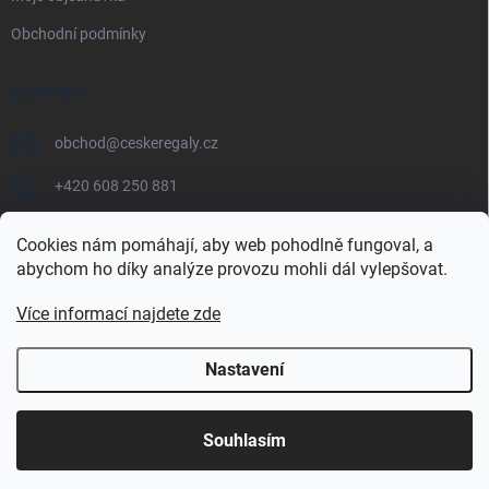
Obchodní podmínky
KONTAKT
obchod
@
ceskeregaly.cz
+420 608 250 881
Cookies nám pomáhají, aby web pohodlně fungoval, a
abychom ho díky analýze provozu mohli dál vylepšovat.
Více informací najdete zde
Nastavení
Copyright 2026
českéregály.cz
. Všechna práva vyhrazena.
Souhlasím
Vytvořil Shoptet Premium