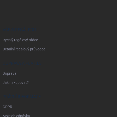
Z
á
p
a
t
í
VŠE O REGÁLECH
Rychlý regálový rádce
Detailní regálový průvodce
DOPRAVA A PLATBA
Doprava
Jak nakupovat?
PRÁVNÍ INFORMACE
GDPR
Moje objednávka