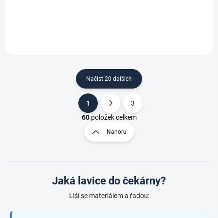
Do košíku
Do košíku
Načíst 20 dalších
1
3
O
S
v
t
60
položek celkem
l
r
Nahoru
á
á
d
n
a
k
c
o
í
Jaká lavice do čekárny?
p
v
r
á
Liší se materiálem a řadou:
v
n
k
í
y