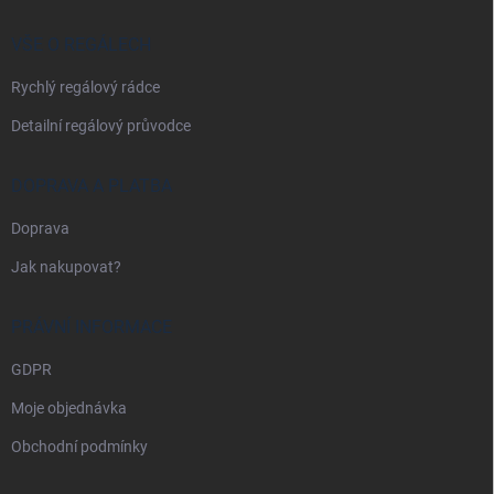
t
í
VŠE O REGÁLECH
Rychlý regálový rádce
Detailní regálový průvodce
DOPRAVA A PLATBA
Doprava
Jak nakupovat?
PRÁVNÍ INFORMACE
GDPR
Moje objednávka
Obchodní podmínky