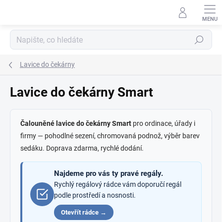
Přejít
na
obsah
Hledat
Lavice do čekárny
Lavice do čekárny Smart
Čalouněné lavice do čekárny Smart
pro ordinace, úřady i
firmy — pohodlné sezení, chromovaná podnož, výběr barev
sedáku. Doprava zdarma, rychlé dodání.
Najdeme pro vás ty pravé regály.
Rychlý regálový rádce vám doporučí regál
podle prostředí a nosnosti.
Otevřít rádce →