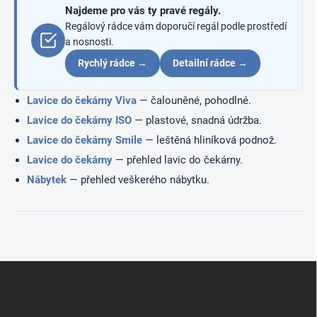
Najdeme pro vás ty pravé regály.
v
ý
Regálový rádce vám doporučí regál podle prostředí
p
a nosnosti.
i
Rychlý rádce →
Detailní rádce →
s
u
Lavice do čekárny Viva
— čalouněné, pohodlné.
Lavice do čekárny ISO
— plastové, snadná údržba.
Lavice do čekárny Smile
— leštěná hliníková podnož.
Lavice do čekárny
— přehled lavic do čekárny.
Nábytek
— přehled veškerého nábytku.
Z
á
p
a