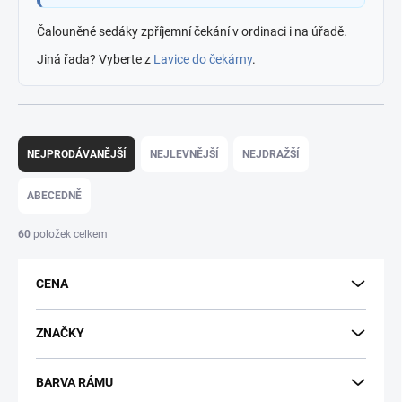
Čalouněné sedáky zpříjemní čekání v ordinaci i na úřadě.
Jiná řada? Vyberte z
Lavice do čekárny
.
Ř
a
NEJPRODÁVANĚJŠÍ
NEJLEVNĚJŠÍ
NEJDRAŽŠÍ
z
e
ABECEDNĚ
n
í
60
položek celkem
p
r
CENA
o
d
u
ZNAČKY
k
t
BARVA RÁMU
ů