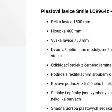
Plastová lavice Smile LC9964z -
Délka lavice 1500 mm
Hloubka 400 mm
Výška lavice 750 mm
Dvou- až pětimístné moduly, možn
stolku
Odkládací stolek z černého lamin
Podnož s rektifikačním šroubem k
Kovové podnože z leštěného hliní
Sedáky i opěráky jsou vyrobeny z kv
několika barvách
Snadná údržba plastových sedáků 