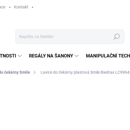
ace
Kontakt
Hledat
STNOSTI
REGÁLY NA ŠANONY
MANIPULAČNÍ TECH
do čekárny Smile
Lavice do čekárny plastová Smile Biedrax LC9964z
9 851 Kč
8 141,32 Kč bez DPH
Měrná
SKLADEM