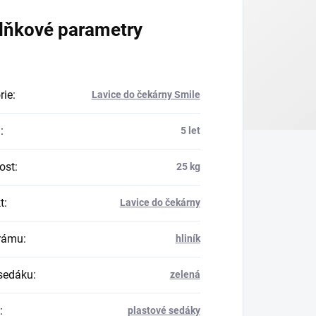
lňkové parametry
rie
:
Lavice do čekárny Smile
a
:
5 let
ost
:
25 kg
t
:
Lavice do čekárny
rámu
:
hliník
sedáku
:
zelená
:
plastové sedáky