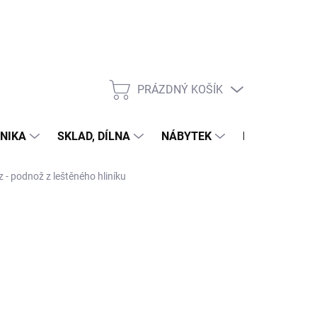
PRÁZDNÝ KOŠÍK
NÁKUPNÍ
KOŠÍK
NIKA
SKLAD, DÍLNA
NÁBYTEK
DŮM A ZAHR
 - podnož z leštěného hliníku