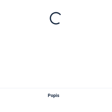
cena:
−
+
DETAILNÍ INFORMACE
ZEPTAT SE
Popis