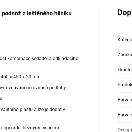
Dop
 podnož z leštěného hliníku
Katego
Záruk
ost kombinace sedadel a odkládacího
Hmotn
a 450 x 450 x 20 mm
Produk
 vyrovnávání nerovností podlahy
ku
Barva 
alitního plastu a lze je dodat v
Barva 
i opěradel běžnými čisticími
Design