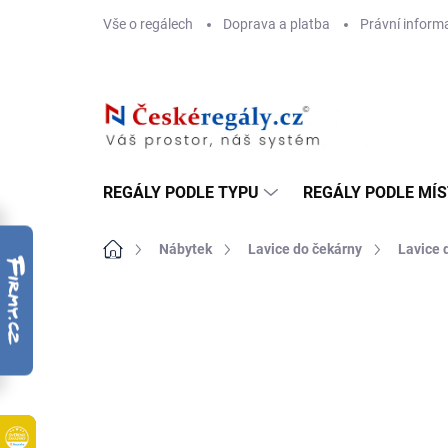
Přejít
Vše o regálech
Doprava a platba
Právní inform
na
obsah
REGÁLY PODLE TYPU
REGÁLY PODLE MÍ
Domů
Nábytek
Lavice do čekárny
Lavice 
ZNAČKA:
BIEDRAX
DOPRAVA ZDARMA