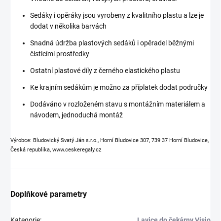
Sedáky i opěráky jsou vyrobeny z kvalitního plastu a lze je
dodat v několika barvách
Snadná údržba plastových sedáků i opěradel běžnými
čisticími prostředky
Ostatní plastové díly z černého elastického plastu
Ke krajním sedákům je možno za příplatek dodat područky
Dodáváno v rozloženém stavu s montážním materiálem a
návodem, jednoduchá montáž
Výrobce: Bludovický Svatý Ján s.r.o., Horní Bludovice 307, 739 37 Horní Bludovice,
Česká republika, www.ceskeregaly.cz
Doplňkové parametry
Kategorie
:
Lavice do čekárny Visio