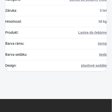
Záruka
:
5 let
Hmotnost
:
38 kg
Produkt
:
Lavice do čekárny
Barva rámu
:
černá
Barva sedáku
:
šedá
Design
:
plastové sedáky
Z
á