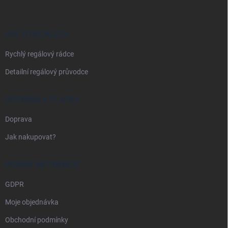
p
a
t
í
VŠE O REGÁLECH
Rychlý regálový rádce
Detailní regálový průvodce
DOPRAVA A PLATBA
Doprava
Jak nakupovat?
PRÁVNÍ INFORMACE
GDPR
Moje objednávka
Obchodní podmínky