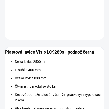
−
+
Přidat do košíku
DETAILNÍ INFORMACE
ZEPTAT SE
Plastová lavice Visio LC9289s - podnož černá
Délka lavice 2500 mm
Hloubka 400 mm
Výška lavice 800 mm
Čtyřmístný modul se stolkem
Kovové podnože lakovány černým práškovým vypalovacím
lakem
Vhodné do čekáren, veřejných prostorů, ordinací