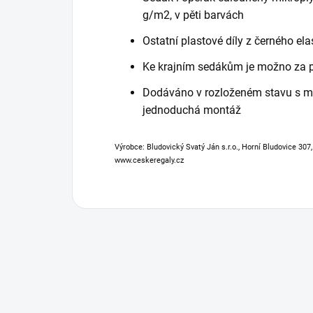
g/m2, v pěti barvách
Ostatní plastové díly z černého ela
Ke krajním sedákům je možno za p
Dodáváno v rozloženém stavu s 
jednoduchá montáž
Výrobce: Bludovický Svatý Ján s.r.o., Horní Bludovice 307
www.ceskeregaly.cz