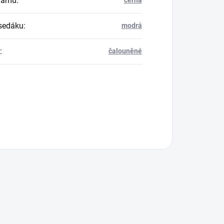
rámu
:
černá
sedáku
:
modrá
:
čalouněné