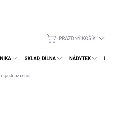
PRÁZDNÝ KOŠÍK
NÁKUPNÍ
KOŠÍK
NIKA
SKLAD, DÍLNA
NÁBYTEK
DŮM A ZAHR
m - podnož černá