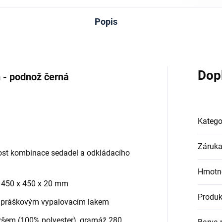
Popis
Dop
 - podnož černá
Katego
Záruk
ost kombinace sedadel a odkládacího
Hmotn
a 450 x 450 x 20 mm
Produk
 práškovým vypalovacím lakem
yšem (100% polyester), gramáž 280