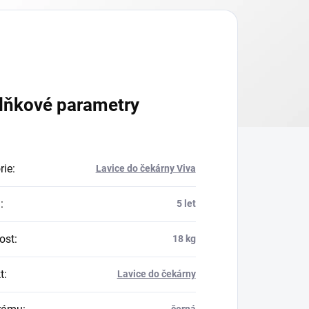
lňkové parametry
rie
:
Lavice do čekárny Viva
a
:
5 let
ost
:
18 kg
t
:
Lavice do čekárny