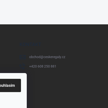
KONTAKT
obchod
@
ceskeregaly.cz
+420 608 250 881
ouhlasím