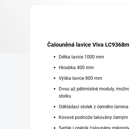
Čalouněná lavice Viva LC9368m
Délka lavice 1000 mm
Hloubka 400 mm
Výška lavice 800 mm
Dvou až pětimístné moduly, možn
stolku
Odkládací stolek z černého lamin
Kovové podnože lakovány černým
Sedák i opěrák čalouněny mikropl