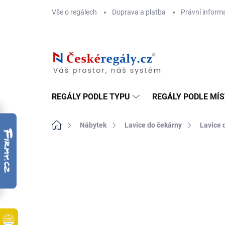
Přejít
Vše o regálech
Doprava a platba
Právní inform
na
obsah
REGÁLY PODLE TYPU
REGÁLY PODLE MÍ
Domů
Nábytek
Lavice do čekárny
Lavice 
ZNAČKA:
BIEDRAX
DOPRAVA ZDARMA