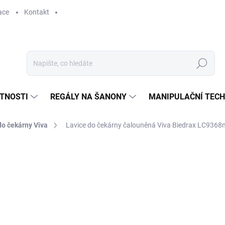
ace
Kontakt
Hledat
STNOSTI
REGÁLY NA ŠANONY
MANIPULAČNÍ TECH
do čekárny Viva
Lavice do čekárny čalouněná Viva Biedrax LC9368
8 139 Kč
6 726,45 Kč bez DPH
Měrná
SKLADEM