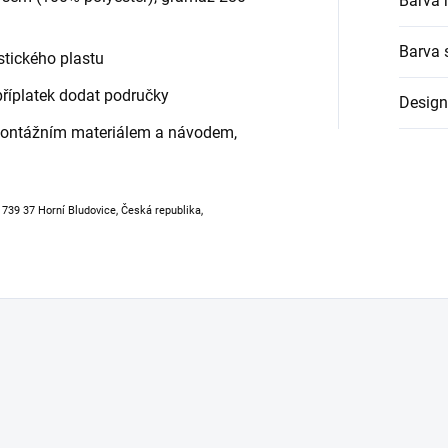
Barva 
Barva 
stického plastu
říplatek dodat područky
Design
montážním materiálem a návodem,
, 739 37 Horní Bludovice, Česká republika,