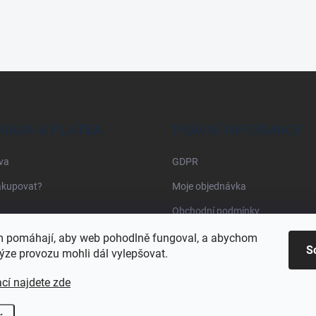
RAVA A PLATBA
PRÁVNÍ INFORMACE
va
GDPR
akupovat?
Moje objednávka
Obchodní podmínky
 pomáhají, aby web pohodlně fungoval, a abychom
S
ýze provozu mohli dál vylepšovat.
cí najdete zde