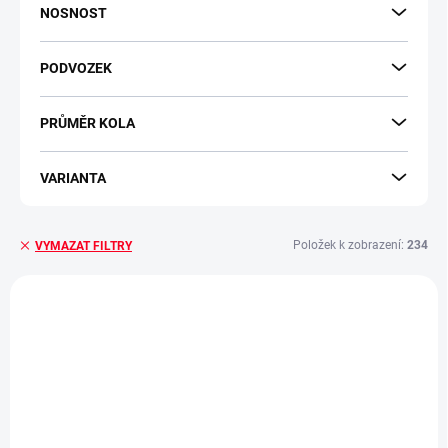
NOSNOST
PODVOZEK
PRŮMĚR KOLA
VARIANTA
Položek k zobrazení:
234
VYMAZAT FILTRY
V
ý
DOPRAVA ZDARMA
DOPRAVA ZDARMA
p
i
s
p
r
o