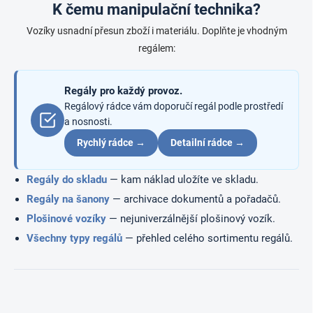
K čemu manipulační technika?
p
v
r
á
Vozíky usnadní přesun zboží i materiálu. Doplňte je vhodným
v
n
k
regálem:
í
y
v
ý
Regály pro každý provoz.
p
Regálový rádce vám doporučí regál podle prostředí
i
a nosnosti.
s
u
Rychlý rádce →
Detailní rádce →
Regály do skladu
— kam náklad uložíte ve skladu.
Regály na šanony
— archivace dokumentů a pořadačů.
Plošinové vozíky
— nejuniverzálnější plošinový vozík.
Všechny typy regálů
— přehled celého sortimentu regálů.