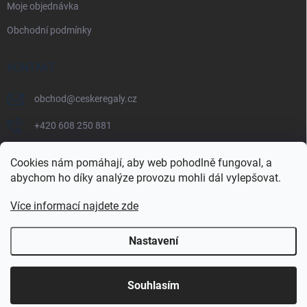
Moje objednávka
Obchodní podmínky
KONTAKT
obchod
@
ceskeregaly.cz
+420 608 250 881
Cookies nám pomáhají, aby web pohodlně fungoval, a
abychom ho díky analýze provozu mohli dál vylepšovat.
Více informací najdete zde
Nastavení
Copyright 2026
českéregály.cz
. Všechna práva vyhrazena.
Souhlasím
Vytvořil Shoptet Premium