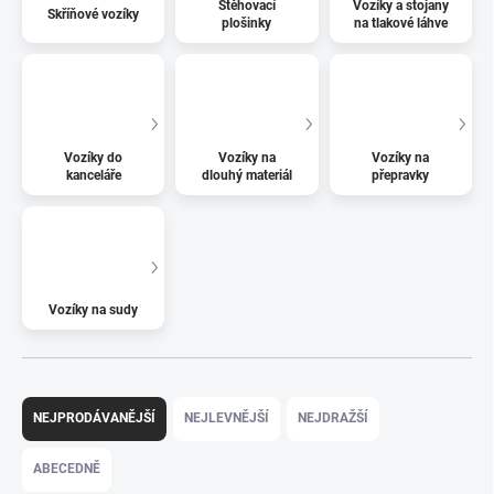
Stěhovací
Vozíky a stojany
Skříňové vozíky
plošinky
na tlakové láhve
Vozíky do
Vozíky na
Vozíky na
kanceláře
dlouhý materiál
přepravky
Vozíky na sudy
Ř
a
NEJPRODÁVANĚJŠÍ
NEJLEVNĚJŠÍ
NEJDRAŽŠÍ
z
e
ABECEDNĚ
n