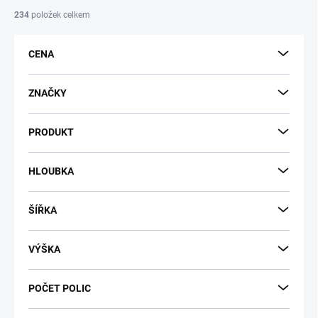
í
234
položek celkem
p
r
CENA
o
d
u
ZNAČKY
k
t
PRODUKT
ů
HLOUBKA
ŠÍŘKA
VÝŠKA
POČET POLIC