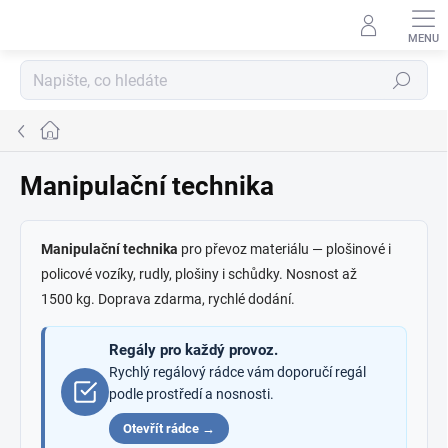
Přejít
na
obsah
Hledat
Domů
Manipulační technika
Manipulační technika
pro převoz materiálu — plošinové i
policové vozíky, rudly, plošiny i schůdky. Nosnost až
1500 kg. Doprava zdarma, rychlé dodání.
Regály pro každý provoz.
Rychlý regálový rádce vám doporučí regál
podle prostředí a nosnosti.
Otevřít rádce →