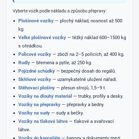
Vyberte vozík podle nákladu a způsobu přepravy:
Plošinové vozíky
— plochý náklad, nosnost až 500
kg.
Velké plošinové vozíky
— těžký náklad 600–1500 kg
s ohrádkou.
Policové vozíky
— zboží na 2–5 policích, až 400 kg.
Rudly
— břemena a pytle, až 250 kg.
Pojízdné schůdky
— bezpečný dosah do regálů.
Skříňové vozíky
— uzamykatelné uložení nářadí.
Stěhovací plošiny
— přesun strojů, 1,5–9 t.
Vozíky na dlouhý materiál
— trubky, profily a desky.
Vozíky na přepravky
— přepravky a bedny.
Vozíky na sudy
— sudy a bečky.
Vozíky na tlakové láhve
— tlakové a svařovací
láhve.
Vozíky do kanceláře
— šanony a dokumenty mezi