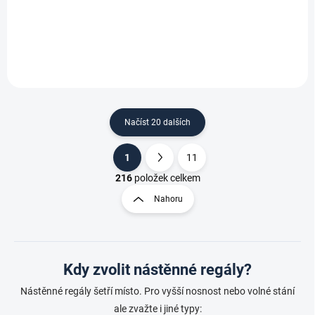
Do košíku
Do košíku
Načíst 20 dalších
1
11
O
S
v
t
216
položek celkem
l
r
Nahoru
á
á
d
n
a
k
c
o
í
Kdy zvolit nástěnné regály?
p
v
r
á
Nástěnné regály šetří místo. Pro vyšší nosnost nebo volné stání
v
n
k
ale zvažte i jiné typy: