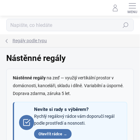
Přejít
na
obsah
Hledat
Regály podle typu
Nástěnné regály
Nástěnné regály
na zeď — využijí vertikální prostor v
domácnosti, kanceláři, skladu i dílně. Variabilní a úsporné.
Doprava zdarma, záruka 5 let.
Nevíte si rady s výběrem?
Rychlý regálový rádce vám doporučí regál
podle prostředí a nosnosti.
Otevřít rádce →