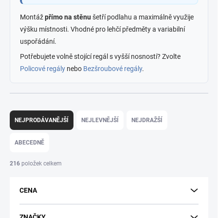
Montáž
přímo na stěnu
šetří podlahu a maximálně využije
výšku místnosti. Vhodné pro lehčí předměty a variabilní
uspořádání.
Potřebujete volně stojící regál s vyšší nosností? Zvolte
Policové regály
nebo
Bezšroubové regály
.
Ř
a
NEJPRODÁVANĚJŠÍ
NEJLEVNĚJŠÍ
NEJDRAŽŠÍ
z
e
ABECEDNĚ
n
í
216
položek celkem
p
r
CENA
o
d
u
ZNAČKY