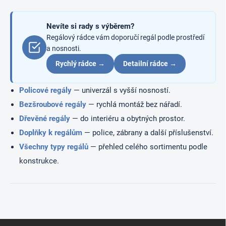
í
y
v
ý
Nevíte si rady s výběrem?
p
Regálový rádce vám doporučí regál podle prostředí
i
a nosnosti.
s
u
Rychlý rádce →
Detailní rádce →
Policové regály
— univerzál s vyšší nosností.
Bezšroubové regály
— rychlá montáž bez nářadí.
Dřevěné regály
— do interiéru a obytných prostor.
Doplňky k regálům
— police, zábrany a další příslušenství.
Všechny typy regálů
— přehled celého sortimentu podle
konstrukce.
Z