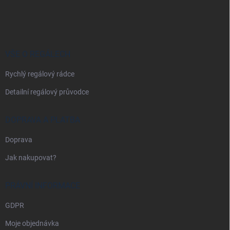
á
p
a
t
í
VŠE O REGÁLECH
Rychlý regálový rádce
Detailní regálový průvodce
DOPRAVA A PLATBA
Doprava
Jak nakupovat?
PRÁVNÍ INFORMACE
GDPR
Moje objednávka