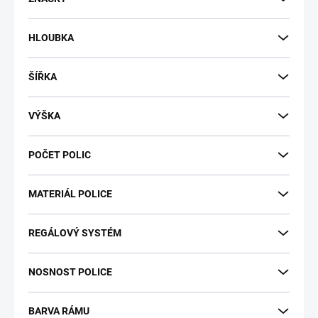
k
t
HLOUBKA
ů
ŠÍŘKA
VÝŠKA
POČET POLIC
MATERIÁL POLICE
REGÁLOVÝ SYSTÉM
NOSNOST POLICE
BARVA RÁMU