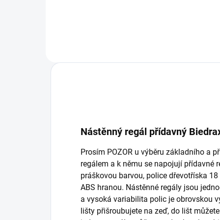
Do košíku
Nástěnný regál přídavný Biedrax
Prosím POZOR u výběru základního a p
regálem a k němu se napojují přídavné r
práškovou barvou, police dřevotříska 1
ABS hranou. Nástěnné regály jsou jedn
a vysoká variabilita polic je obrovskou
lišty přišroubujete na zeď, do lišt můžete