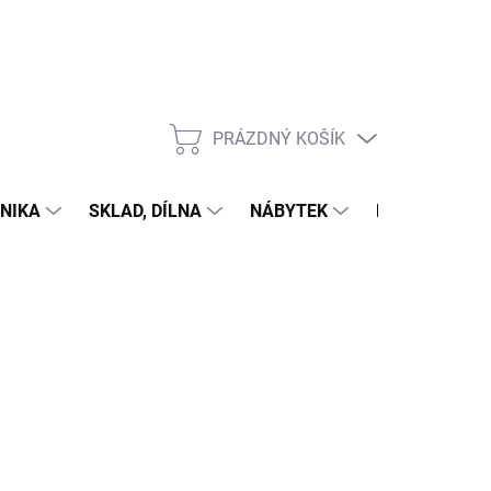
PRÁZDNÝ KOŠÍK
NÁKUPNÍ
KOŠÍK
NIKA
SKLAD, DÍLNA
NÁBYTEK
DŮM A ZAHR