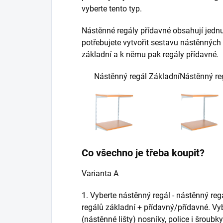
vyberte tento typ.
Nástěnné regály přídavné obsahují jednu 
potřebujete vytvořit sestavu nástěnných 
základní a k němu pak regály přídavné.
Nástěnný regál Základní
Nástěnný re
Co všechno je třeba koupit?
Varianta A
1. Vyberte nástěnný regál - nástěnný re
regálů základní + přídavný/přídavné. Vy
(nástěnné lišty) nosníky, police i šroubk