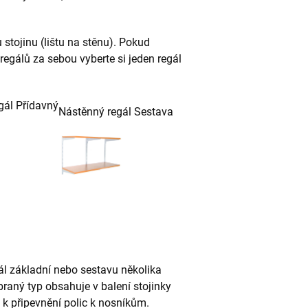
stojinu (lištu na stěnu). Pokud
regálů za sebou vyberte si jeden regál
gál Přídavný
Nástěnný regál Sestava
gál základní nebo sestavu několika
braný typ obsahuje v balení stojinky
y k připevnění polic k nosníkům.