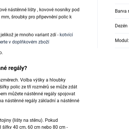
ové nástěnné lišty , kovové nosníky pod
Barva 
8 mm, šroubky pro připevnění polic k
Dezén 
jelikož je mnoho variant zdí -
kotvící
Modul
:
erte v doplňkovém zboží
o.
né regály?
ozměrech. Volba výšky a hloubky
ířky polic ze tří rozměrů se může zdát
obem můžete nástěnné regály spojovat
i na nástěnné regály základní a nástěnné
ojiny (lišty na stěnu). Pokud
ál šířky 40 cm, 60 cm nebo 80 cm -