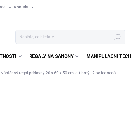
ace
Kontakt
Hledat
STNOSTI
REGÁLY NA ŠANONY
MANIPULAČNÍ TECH
Nástěnný regál přídavný 20 x 60 x 50 cm, stříbrný - 2 police šedá
589 Kč
486,78 Kč bez DPH
Měrná
SKLADEM
cena: