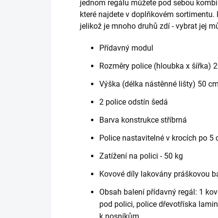
jednom regálu můžete pod sebou kombin
které najdete v doplňkovém sortimentu. K
jelikož je mnoho druhů zdí - vybrat jej 
Přídavný modul
Rozměry police (hloubka x šířka) 
Výška (délka nástěnné lišty) 50 c
2 police odstín šedá
Barva konstrukce stříbrná
Police nastavitelné v krocích po 5
Zatížení na polici - 50 kg
Kovové díly lakovány práškovou b
Obsah balení přídavný regál: 1 kov
pod polici, police dřevotříska lam
k nosníkům.