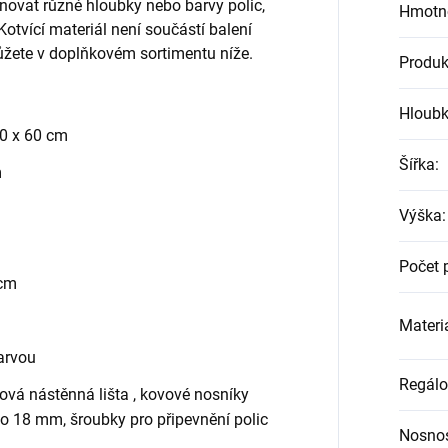
ovat různé hloubky nebo barvy polic,
Hmotn
otvící materiál není součástí balení
můžete v doplňkovém sortimentu níže.
Produk
Hloub
20 x 60 cm
Šířka
:
m
Výška
:
Počet 
 cm
Materiá
arvou
Regálo
ová nástěnná lišta , kovové nosníky
ino 18 mm, šroubky pro připevnění polic
Nosnos