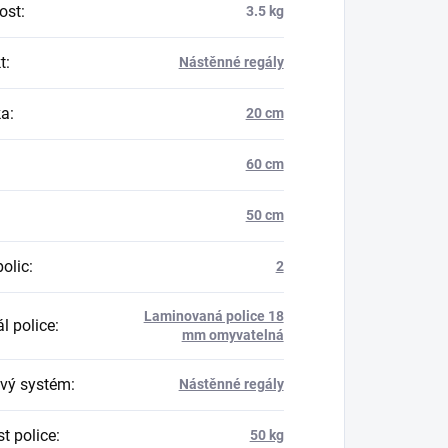
ost
:
3.5 kg
t
:
Nástěnné regály
ka
:
20 cm
60 cm
50 cm
polic
:
2
Laminovaná police 18
l police
:
mm omyvatelná
vý systém
:
Nástěnné regály
t police
:
50 kg