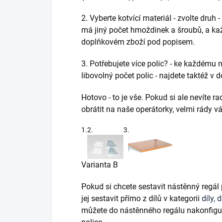
2. Vyberte kotvící materiál - zvolte druh 
má jiný počet hmoždinek a šroubů, a kaž
doplňkovém zboží pod popisem.
3. Potřebujete více polic? - ke každému
libovolný počet polic - najdete taktéž 
Hotovo - to je vše. Pokud si ale nevíte r
obrátit na naše operátorky, velmi rády
1.
2.
3.
Varianta B
Pokud si chcete sestavit nástěnný regál
jej sestavit přímo z dílů v kategorii
díly, 
můžete do nástěnného regálu nakonfigur