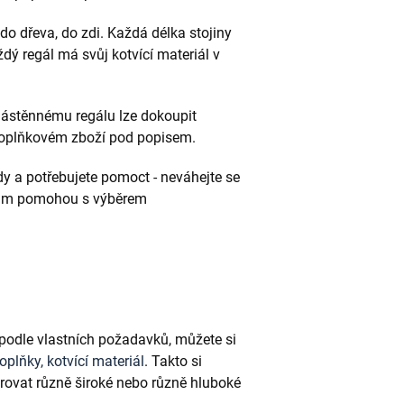
- do dřeva, do zdi. Každá délka stojiny
dý regál má svůj kotvící materiál v
 nástěnnému regálu lze dokoupit
v doplňkovém zboží pod popisem.
ady a potřebujete pomoct - neváhejte se
 vám pomohou s výběrem
 podle vlastních požadavků, můžete si
doplňky, kotvící materiál
. Takto si
ovat různě široké nebo různě hluboké