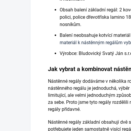
Obsah balení základní regál: 2 kov
polici, police dřevotříska lamino 1
nosníkům.
Balení neobsahuje kotvící materiál 
materiál k nástěnným regálům vyb
Výrobce: Bludovický Svatý Ján s.r.
Jak vybrat a kombinovat nástěn
Nástěnné regály dodáváme v několika r
nástěnného regálu je jednoduchá, výběr š
limitující, ale velmi jednoduchým způs
za sebe. Proto jsme tyto regály rozdělil
regály přídavné.
Nástěnné regály základní obsahují dvě st
potřebujete jeden samostatně visící reg