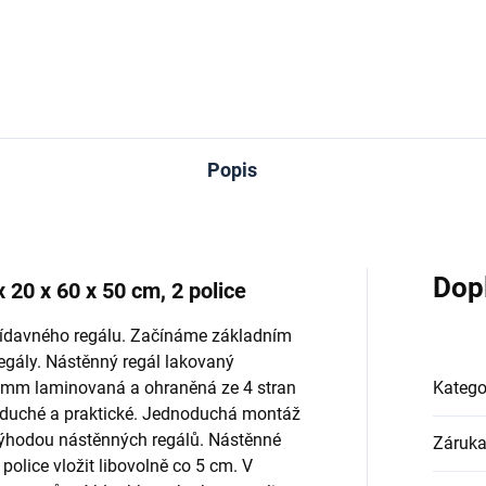
Do košíku
Do košíku
Popis
Dop
 20 x 60 x 50 cm, 2 police
řídavného regálu. Začínáme základním
egály. Nástěnný regál lakovaný
8 mm laminovaná a ohraněná ze 4 stran
Katego
oduché a praktické. Jednoduchá montáž
 výhodou nástěnných regálů. Nástěnné
Záruk
 police vložit libovolně co 5 cm. V