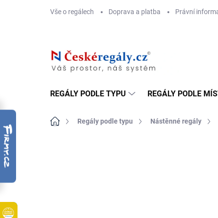
Přejít
Vše o regálech
Doprava a platba
Právní inform
na
obsah
REGÁLY PODLE TYPU
REGÁLY PODLE MÍ
Domů
Regály podle typu
Nástěnné regály
ZNAČKA:
BIEDRAX