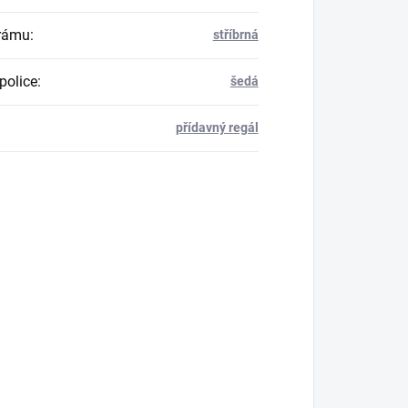
rámu
:
stříbrná
police
:
šedá
přídavný regál