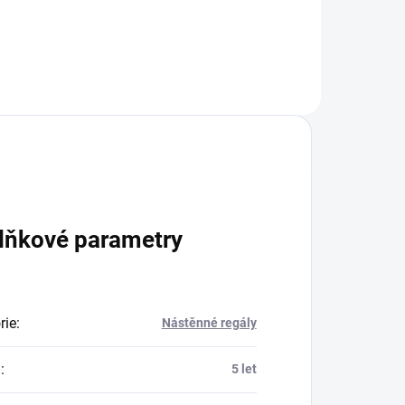
Do košíku
lňkové parametry
rie
:
Nástěnné regály
a
:
5 let