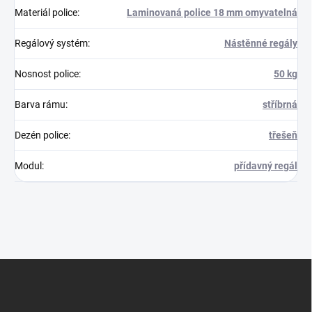
Materiál police
:
Laminovaná police 18 mm omyvatelná
Regálový systém
:
Nástěnné regály
Nosnost police
:
50 kg
Barva rámu
:
stříbrná
Dezén police
:
třešeň
Modul
:
přídavný regál
Z
á
p