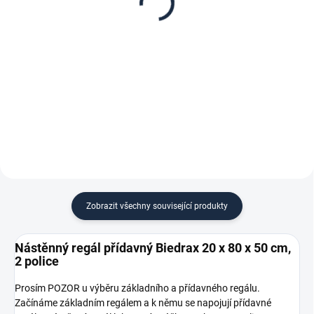
police třešeň
- 2 police třešeň
299 Kč
715 Kč
247,11 Kč bez DPH
590,91 Kč bez DPH
−
+
−
+
Do košíku
Do košíku
Zobrazit všechny související produkty
Nástěnný regál přídavný Biedrax 20 x 80 x 50 cm,
2 police
Prosím POZOR u výběru základního a přídavného regálu.
Začínáme základním regálem a k němu se napojují přídavné