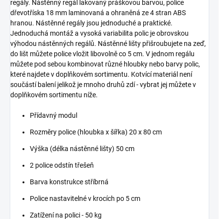
regály. Nástěnný regál lakovaný práškovou barvou, police
dřevotříska 18 mm laminovaná a ohraněná ze 4 stran ABS
hranou. Nástěnné regály jsou jednoduché a praktické.
Jednoduchá montáž a vysoká variabilita polic je obrovskou
výhodou nástěnných regálů. Nástěnné lišty přišroubujete na zeď,
do lišt můžete police vložit libovolně co 5 cm. V jednom regálu
můžete pod sebou kombinovat různé hloubky nebo barvy polic,
které najdete v doplňkovém sortimentu. Kotvící materiál není
součástí balení jelikož je mnoho druhů zdí - vybrat jej můžete v
doplňkovém sortimentu níže.
Přídavný modul
Rozměry police (hloubka x šířka) 20 x 80 cm
Výška (délka nástěnné lišty) 50 cm
2 police odstín třešeň
Barva konstrukce stříbrná
Police nastavitelné v krocích po 5 cm
Zatížení na polici - 50 kg