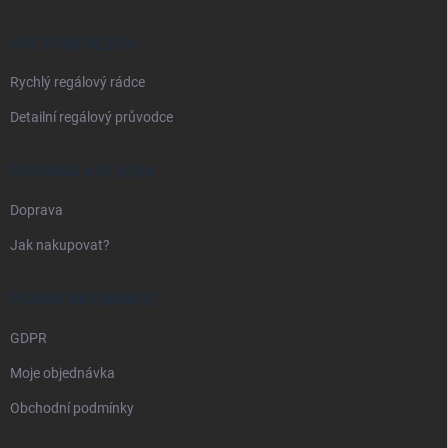
a
t
í
VŠE O REGÁLECH
Rychlý regálový rádce
Detailní regálový průvodce
DOPRAVA A PLATBA
Doprava
Jak nakupovat?
PRÁVNÍ INFORMACE
GDPR
Moje objednávka
Obchodní podmínky