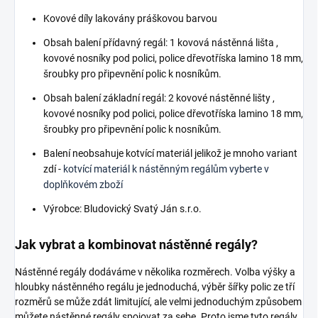
Kovové díly lakovány práškovou barvou
Obsah balení přídavný regál: 1 kovová nástěnná lišta ,
kovové nosníky pod polici, police dřevotříska lamino 18 mm,
šroubky pro připevnění polic k nosníkům.
Obsah balení základní regál: 2 kovové nástěnné lišty ,
kovové nosníky pod polici, police dřevotříska lamino 18 mm,
šroubky pro připevnění polic k nosníkům.
Balení neobsahuje kotvící materiál jelikož je mnoho variant
zdí -
kotvící materiál k nástěnným regálům vyberte v
doplňkovém zboží
Výrobce: Bludovický Svatý Ján s.r.o.
Jak vybrat a kombinovat nástěnné regály?
Nástěnné regály dodáváme v několika rozměrech. Volba výšky a
hloubky nástěnného regálu je jednoduchá, výběr šířky polic ze tří
rozměrů se může zdát limitující, ale velmi jednoduchým způsobem
můžete nástěnné regály spojovat za sebe. Proto jsme tyto regály