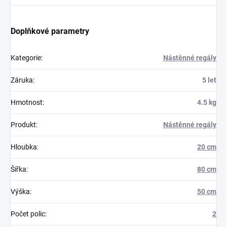
Doplňkové parametry
Kategorie
:
Nástěnné regály
Záruka
:
5 let
Hmotnost
:
4.5 kg
Produkt
:
Nástěnné regály
Hloubka
:
20 cm
Šířka
:
80 cm
Výška
:
50 cm
Počet polic
:
2