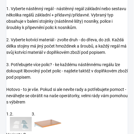
1. Vyberte nástěnný regál - nástěnný regál základní nebo sestavu
několika regálů základní + přídavný/přídavné. Vybraný typ
obsahuje v balení stojinky (nástěnné lišty) nosníky, police i
šroubky k připevnění polic k nosníkům.
2. Vyberte kotvící materiál - zvolte druh - do dřeva, do zdi. Každá
délka stojiny má jiný počet hmoždinek a šroubů, a každý regál má
svůj kotvící materiál v doplňkovém zboží pod popisem.
3. Potřebujete více polic? - ke každému nástěnnému regálu lze
dokoupit libovolný počet polic - najdete taktéž v doplňkovém zboží
pod popisem.
Hotovo - to je vše. Pokud si ale nevíte rady a potřebujete pomoct -
neváhejte se obrátit na naše operátorky, velmi rády vám pomohou
s výběrem
1.
2.
3.