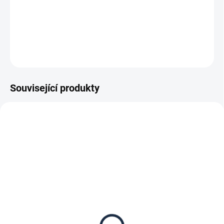
−
+
Přidat do košíku
DETAILNÍ INFORMACE
ZEPTAT SE
Související produkty
SKLADEM
SKLADEM
Patro pro nástěnný regál
Nástěnný regál základní
20 x 80 cm, stříbrné,
20 x 80 x 50 cm, stříbrný