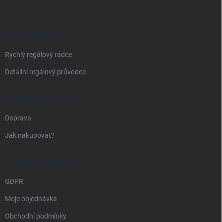
p
a
t
í
VŠE O REGÁLECH
Rychlý regálový rádce
Detailní regálový průvodce
DOPRAVA A PLATBA
Doprava
Jak nakupovat?
PRÁVNÍ INFORMACE
GDPR
Moje objednávka
Obchodní podmínky