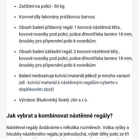
Zatížení na polici - 50 kg
Kovové díly lakovány práškovou barvou
Obsah balení přídavný regál: 1 kovová nástěnná lišta ,
kovové nosníky pod polici, police dřevotříska lamino 18 mm,
šroubky pro připevnění polic k nosníkům.
Obsah balení základní regál: 2 kovové nástěnné lišty ,
kovové nosníky pod polici, police dřevotříska lamino 18 mm,
šroubky pro připevnění polic k nosníkům.
Balení neobsahuje kotvící materiál jelikož je mnoho variant
zdí -
kotvící materiál k nástěnným regálům vyberte v
doplňkovém zboží
Výrobce: Bludovický Svatý Ján s.r.o.
Jak vybrat a kombinovat nástěnné regály?
Nástěnné regály dodáváme v několika rozměrech. Volba výšky a
hloubky nástěnného regálu je jednoduchá, výběr šířky polic ze tří