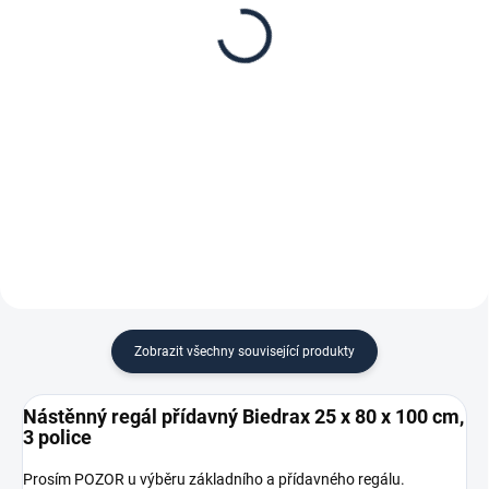
25 x 80 cm, stříbrné,
nástěnné regály
police šedá
přídavné - výška 100 cm
315 Kč
27 Kč
260,33 Kč bez DPH
22,31 Kč bez DPH
−
+
−
+
Do košíku
Do košíku
Zobrazit všechny související produkty
Nástěnný regál přídavný Biedrax 25 x 80 x 100 cm,
3 police
Prosím POZOR u výběru základního a přídavného regálu.