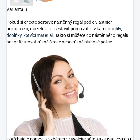
Varianta B
Pokud si chcete sestavit nástěnný regál podle vlastních
požadavků, můžete si jej sestavit přímo z dílů v kategorii
díly,
doplňky, kotvící materiál
. Takto si můžete do nástěnného regálu
nakonfigurovat různě široké nebo různě hluboké police.
Potřebujete pomoci s výběrem? Zavolejte nám +420 608 250 881