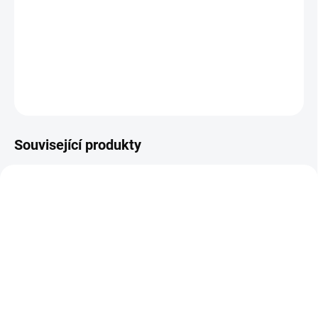
−
+
Přidat do košíku
DETAILNÍ INFORMACE
ZEPTAT SE
Související produkty
SKLADEM
SKLADEM
Patro pro nástěnný regál
Kotvící materiál pro