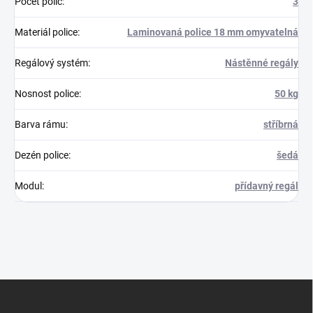
Počet polic
:
3
Materiál police
:
Laminovaná police 18 mm omyvatelná
Regálový systém
:
Nástěnné regály
Nosnost police
:
50 kg
Barva rámu
:
stříbrná
Dezén police
:
šedá
Modul
:
přídavný regál
Z
á