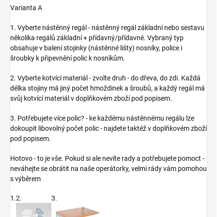
Varianta A
1. Vyberte nástěnný regál - nástěnný regál základní nebo sestavu
několika regálů základní + přídavný/přídavné. Vybraný typ
obsahuje v balení stojinky (nástěnné lišty) nosníky, police i
šroubky k připevnění polic k nosníkům.
2. Vyberte kotvící materiál - zvolte druh - do dřeva, do zdi. Každá
délka stojiny má jiný počet hmoždinek a šroubů, a každý regál má
svůj kotvící materiál v doplňkovém zboží pod popisem.
3. Potřebujete více polic? - ke každému nástěnnému regálu lze
dokoupit libovolný počet polic - najdete taktéž v doplňkovém zboží
pod popisem.
Hotovo - to je vše. Pokud si ale nevíte rady a potřebujete pomoct -
neváhejte se obrátit na naše operátorky, velmi rády vám pomohou
s výběrem
1.
2.
3.