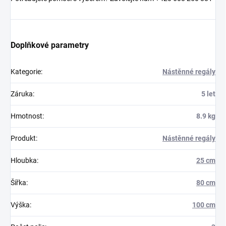
Doplňkové parametry
Kategorie
:
Nástěnné regály
Záruka
:
5 let
Hmotnost
:
8.9 kg
Produkt
:
Nástěnné regály
Hloubka
:
25 cm
Šířka
:
80 cm
Výška
:
100 cm