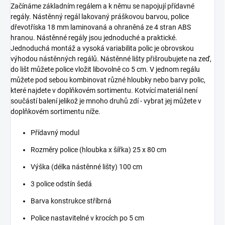
Začínáme základním regálem a k němu se napojují přídavné
regály. Nástěnný regál lakovaný práškovou barvou, police
dřevotříska 18 mm laminovaná a ohraněná ze 4 stran ABS
hranou. Nástěnné regály jsou jednoduché a praktické.
Jednoduchá montáž a vysoká variabilita polic je obrovskou
výhodou nástěnných regálů. Nástěnné lišty přišroubujete na zeď,
do lišt můžete police vložit libovolně co 5 cm. V jednom regálu
můžete pod sebou kombinovat různé hloubky nebo barvy polic,
které najdete v doplňkovém sortimentu. Kotvící materiál není
součástí balení jelikož je mnoho druhů zdí - vybrat jej můžete v
doplňkovém sortimentu níže.
Přídavný modul
Rozměry police (hloubka x šířka) 25 x 80 cm
Výška (délka nástěnné lišty) 100 cm
3 police odstín šedá
Barva konstrukce stříbrná
Police nastavitelné v krocích po 5 cm