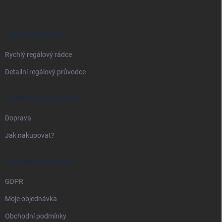
p
a
t
í
VŠE O REGÁLECH
Rychlý regálový rádce
Detailní regálový průvodce
DOPRAVA A PLATBA
Doprava
Jak nakupovat?
PRÁVNÍ INFORMACE
GDPR
Moje objednávka
Obchodní podmínky