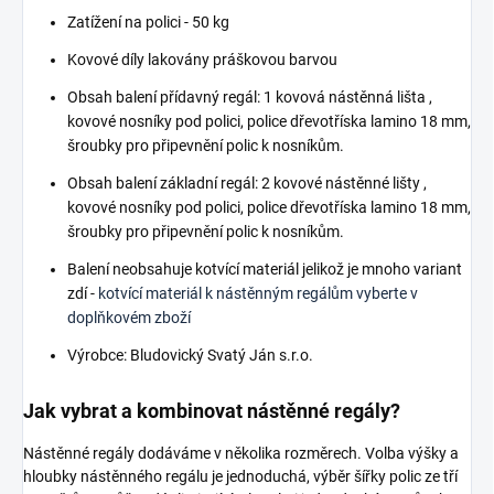
Zatížení na polici - 50 kg
Kovové díly lakovány práškovou barvou
Obsah balení přídavný regál: 1 kovová nástěnná lišta ,
kovové nosníky pod polici, police dřevotříska lamino 18 mm,
šroubky pro připevnění polic k nosníkům.
Obsah balení základní regál: 2 kovové nástěnné lišty ,
kovové nosníky pod polici, police dřevotříska lamino 18 mm,
šroubky pro připevnění polic k nosníkům.
Balení neobsahuje kotvící materiál jelikož je mnoho variant
zdí -
kotvící materiál k nástěnným regálům vyberte v
doplňkovém zboží
Výrobce: Bludovický Svatý Ján s.r.o.
Jak vybrat a kombinovat nástěnné regály?
Nástěnné regály dodáváme v několika rozměrech. Volba výšky a
hloubky nástěnného regálu je jednoduchá, výběr šířky polic ze tří