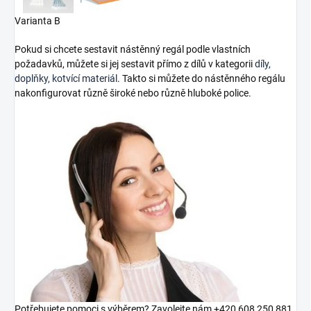
Varianta B
Pokud si chcete sestavit nástěnný regál podle vlastních
požadavků, můžete si jej sestavit přímo z dílů v kategorii
díly,
doplňky, kotvící materiál
. Takto si můžete do nástěnného regálu
nakonfigurovat různě široké nebo různě hluboké police.
Potřebujete pomoci s výběrem? Zavolejte nám +420 608 250 881