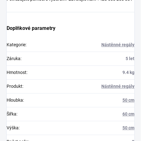
Doplňkové parametry
Kategorie
:
Nástěnné regály
Záruka
:
5 let
Hmotnost
:
9.4 kg
Produkt
:
Nástěnné regály
Hloubka
:
50 cm
Šířka
:
60 cm
Výška
:
50 cm