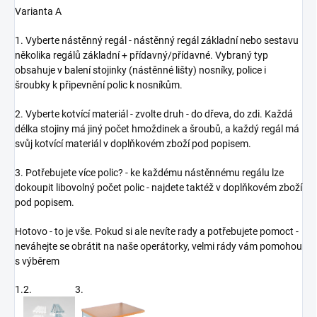
Varianta A
1. Vyberte nástěnný regál - nástěnný regál základní nebo sestavu
několika regálů základní + přídavný/přídavné. Vybraný typ
obsahuje v balení stojinky (nástěnné lišty) nosníky, police i
šroubky k připevnění polic k nosníkům.
2. Vyberte kotvící materiál - zvolte druh - do dřeva, do zdi. Každá
délka stojiny má jiný počet hmoždinek a šroubů, a každý regál má
svůj kotvící materiál v doplňkovém zboží pod popisem.
3. Potřebujete více polic? - ke každému nástěnnému regálu lze
dokoupit libovolný počet polic - najdete taktéž v doplňkovém zboží
pod popisem.
Hotovo - to je vše. Pokud si ale nevíte rady a potřebujete pomoct -
neváhejte se obrátit na naše operátorky, velmi rády vám pomohou
s výběrem
1.
2.
3.