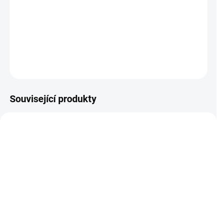
−
+
Přidat do košíku
DETAILNÍ INFORMACE
ZEPTAT SE
Související produkty
SKLADEM
SKLADEM
Patro pro nástěnný regál
Kotvící materiál pro