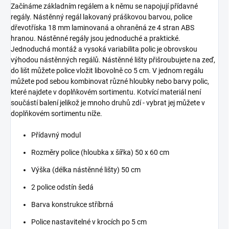
Začínáme základním regálem a k němu se napojují přídavné
regály. Nástěnný regál lakovaný práškovou barvou, police
dřevotříska 18 mm laminovaná a ohraněná ze 4 stran ABS
hranou. Nástěnné regály jsou jednoduché a praktické.
Jednoduchá montáž a vysoká variabilita polic je obrovskou
výhodou nástěnných regálů. Nástěnné lišty přišroubujete na zeď,
do lišt můžete police vložit libovolně co 5 cm. V jednom regálu
můžete pod sebou kombinovat různé hloubky nebo barvy polic,
které najdete v doplňkovém sortimentu. Kotvící materiál není
součástí balení jelikož je mnoho druhů zdí - vybrat jej můžete v
doplňkovém sortimentu níže.
Přídavný modul
Rozměry police (hloubka x šířka) 50 x 60 cm
Výška (délka nástěnné lišty) 50 cm
2 police odstín šedá
Barva konstrukce stříbrná
Police nastavitelné v krocích po 5 cm