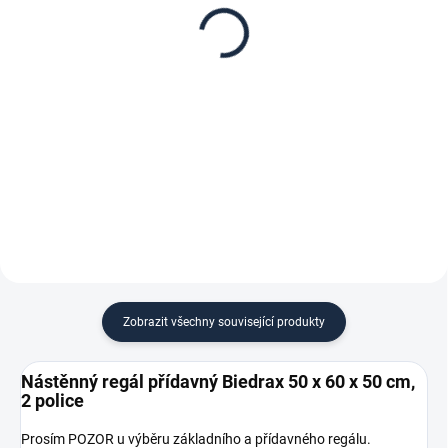
50 x 60 cm, stříbrné,
nástěnné regály
police šedá
přídavné - výška 50 cm
517 Kč
17 Kč
427,27 Kč bez DPH
14,05 Kč bez DPH
−
+
−
+
Do košíku
Do košíku
Zobrazit všechny související produkty
Nástěnný regál přídavný Biedrax 50 x 60 x 50 cm,
2 police
Prosím POZOR u výběru základního a přídavného regálu.