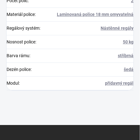
Počet polic
:
2
Materiál police
:
Laminovaná police 18 mm omyvatelná
Regálový systém
:
Nástěnné regály
Nosnost police
:
50 kg
Barva rámu
:
stříbrná
Dezén police
:
šedá
Modul
:
přídavný regál
Z
á