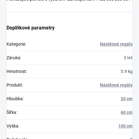
Doplňkové parametry
Kategorie
:
Nástěnné regály
Záruka
:
5 let
Hmotnost
:
5.9 kg
Produkt
:
Nástěnné regály
Hloubka
:
20 cm
Šířka
:
60 cm
Výška
:
100 cm