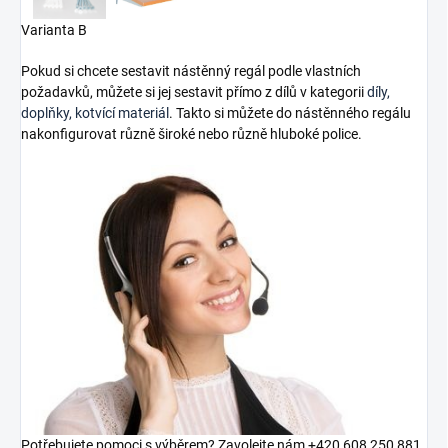
Varianta B
Pokud si chcete sestavit nástěnný regál podle vlastních
požadavků, můžete si jej sestavit přímo z dílů v kategorii
díly,
doplňky, kotvící materiál
. Takto si můžete do nástěnného regálu
nakonfigurovat různě široké nebo různě hluboké police.
Potřebujete pomoci s výběrem? Zavolejte nám +420 608 250 881