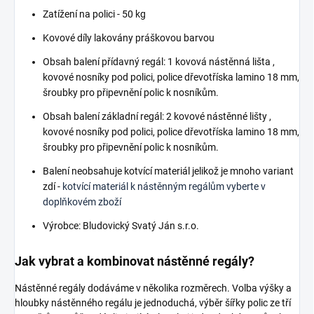
Zatížení na polici - 50 kg
Kovové díly lakovány práškovou barvou
Obsah balení přídavný regál: 1 kovová nástěnná lišta ,
kovové nosníky pod polici, police dřevotříska lamino 18 mm,
šroubky pro připevnění polic k nosníkům.
Obsah balení základní regál: 2 kovové nástěnné lišty ,
kovové nosníky pod polici, police dřevotříska lamino 18 mm,
šroubky pro připevnění polic k nosníkům.
Balení neobsahuje kotvící materiál jelikož je mnoho variant
zdí -
kotvící materiál k nástěnným regálům vyberte v
doplňkovém zboží
Výrobce: Bludovický Svatý Ján s.r.o.
Jak vybrat a kombinovat nástěnné regály?
Nástěnné regály dodáváme v několika rozměrech. Volba výšky a
hloubky nástěnného regálu je jednoduchá, výběr šířky polic ze tří