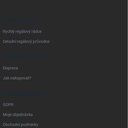
p
a
t
í
VŠE O REGÁLECH
Rychlý regálový rádce
Detailní regálový průvodce
DOPRAVA A PLATBA
Doprava
Jak nakupovat?
PRÁVNÍ INFORMACE
GDPR
Moje objednávka
Obchodní podmínky