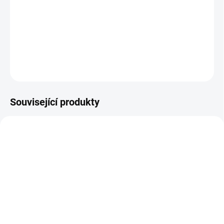
−
+
Přidat do košíku
DETAILNÍ INFORMACE
ZEPTAT SE
Související produkty
SKLADEM
SKLADEM
Patro pro nástěnný regál
Nástěnný regál přídavný