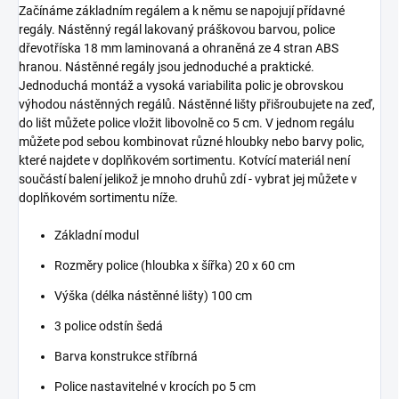
Začínáme základním regálem a k němu se napojují přídavné
regály. Nástěnný regál lakovaný práškovou barvou, police
dřevotříska 18 mm laminovaná a ohraněná ze 4 stran ABS
hranou. Nástěnné regály jsou jednoduché a praktické.
Jednoduchá montáž a vysoká variabilita polic je obrovskou
výhodou nástěnných regálů. Nástěnné lišty přišroubujete na zeď,
do lišt můžete police vložit libovolně co 5 cm. V jednom regálu
můžete pod sebou kombinovat různé hloubky nebo barvy polic,
které najdete v doplňkovém sortimentu. Kotvící materiál není
součástí balení jelikož je mnoho druhů zdí - vybrat jej můžete v
doplňkovém sortimentu níže.
Základní modul
Rozměry police (hloubka x šířka) 20 x 60 cm
Výška (délka nástěnné lišty) 100 cm
3 police odstín šedá
Barva konstrukce stříbrná
Police nastavitelné v krocích po 5 cm