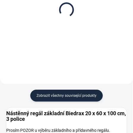
20 x 60 cm, stříbrné,
20 x 60 x 100 cm,
police šedá
stříbrný - 3 police šedá
265 Kč
899 Kč
219,01 Kč bez DPH
742,98 Kč bez DPH
−
+
−
+
Do košíku
Do košíku
Zobrazit všechny související produkty
Nástěnný regál základní Biedrax 20 x 60 x 100 cm,
3 police
Prosím POZOR u výběru základního a přídavného regálu.