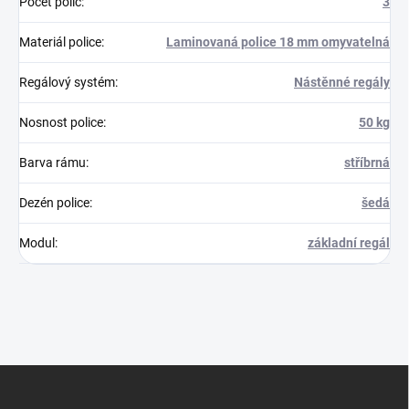
Počet polic
:
3
Materiál police
:
Laminovaná police 18 mm omyvatelná
Regálový systém
:
Nástěnné regály
Nosnost police
:
50 kg
Barva rámu
:
stříbrná
Dezén police
:
šedá
Modul
:
základní regál
Z
á