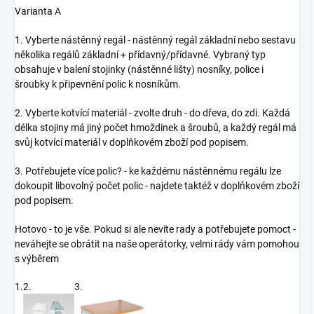
Varianta A
1. Vyberte nástěnný regál - nástěnný regál základní nebo sestavu
několika regálů základní + přídavný/přídavné. Vybraný typ
obsahuje v balení stojinky (nástěnné lišty) nosníky, police i
šroubky k připevnění polic k nosníkům.
2. Vyberte kotvící materiál - zvolte druh - do dřeva, do zdi. Každá
délka stojiny má jiný počet hmoždinek a šroubů, a každý regál má
svůj kotvící materiál v doplňkovém zboží pod popisem.
3. Potřebujete více polic? - ke každému nástěnnému regálu lze
dokoupit libovolný počet polic - najdete taktéž v doplňkovém zboží
pod popisem.
Hotovo - to je vše. Pokud si ale nevíte rady a potřebujete pomoct -
neváhejte se obrátit na naše operátorky, velmi rády vám pomohou
s výběrem
1.
2.
3.