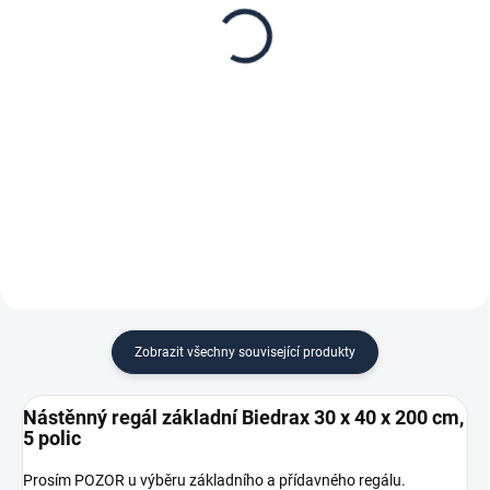
30 x 40 cm, stříbrné,
30 x 40 x 200 cm,
police třešeň
stříbrný - 5 polic třešeň
281 Kč
1 596 Kč
232,23 Kč bez DPH
1 319,01 Kč bez DPH
−
+
−
+
Do košíku
Do košíku
Zobrazit všechny související produkty
Nástěnný regál základní Biedrax 30 x 40 x 200 cm,
5 polic
Prosím POZOR u výběru základního a přídavného regálu.