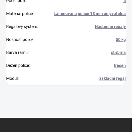
Počet polic
:
5
Materiál police
:
Laminovaná police 18 mm omyvatelná
Regálový systém
:
Nástěnné regály
Nosnost police
:
50 kg
Barva rámu
:
stříbrná
Dezén police
:
třešeň
Modul
:
základní regál
Z
á