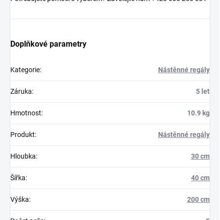
Doplňkové parametry
Kategorie
:
Nástěnné regály
Záruka
:
5 let
Hmotnost
:
10.9 kg
Produkt
:
Nástěnné regály
Hloubka
:
30 cm
Šířka
:
40 cm
Výška
:
200 cm