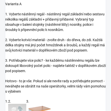
Varianta A
1. Vyberte nástěnný regál - nástěnný regál základní nebo sestavu
několika regálů základní + přídavný/přídavné. Vybraný typ
obsahuje v balení stojinky (nástěnné lišty) nosníky, police i
šroubky k připevnění polic k nosníkům.
2. Vyberte kotvící materiál - zvolte druh - do dřeva, do zdi. Každá
délka stojiny má jiný počet hmoždinek a šroubů, a každý regál má
svůj kotvící materiál v doplňkovém zboží pod popisem.
3. Potřebujete více polic? - ke každému nástěnnému regálu lze
dokoupit libovolný počet polic - najdete taktéž v doplňkovém zboží
pod popisem.
Hotovo - to je vše. Pokud si ale nevíte rady a potřebujete pomoct -
neváhejte se obrátit na naše operátorky, velmi rády vám pomohou
s výběrem
1.
2.
3.