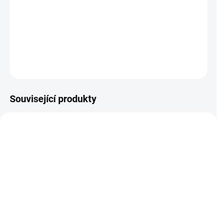
−
+
Přidat do košíku
DETAILNÍ INFORMACE
ZEPTAT SE
Související produkty
DOPRAVA ZDARMA
SKLADEM
SKLADEM
Patro pro nástěnný regál
Nástěnný regál přídavný