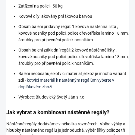
Zatížení na polici - 50 kg
Kovové díly lakovány práškovou barvou
Obsah balení přídavný regál: 1 kovová nástěnná lišta ,
kovové nosníky pod polici, police dřevotříska lamino 18 mm,
šroubky pro připevnění polic k nosníkům.
Obsah balení základní regál: 2 kovové nástěnné lišty ,
kovové nosníky pod polici, police dřevotříska lamino 18 mm,
šroubky pro připevnění polic k nosníkům.
Balení neobsahuje kotvící materiál jelikož je mnoho variant
zdí -
kotvící materiál k nástěnným regálům vyberte v
doplňkovém zboží
Výrobce: Bludovický Svatý Ján s.r.o.
Jak vybrat a kombinovat nástěnné regály?
Nástěnné regály dodáváme v několika rozměrech. Volba výšky a
hloubky nástěnného regálu je jednoduchá, výběr šířky polic ze tří