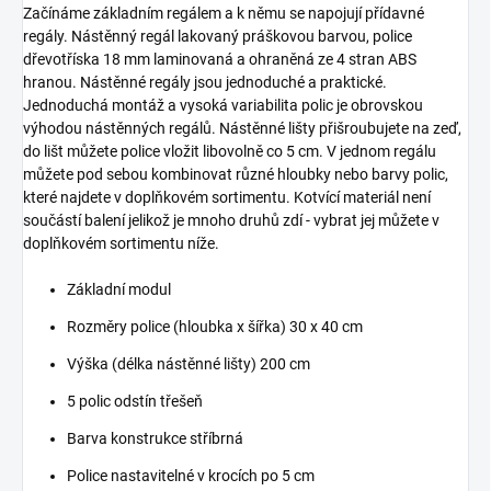
Začínáme základním regálem a k němu se napojují přídavné
regály. Nástěnný regál lakovaný práškovou barvou, police
dřevotříska 18 mm laminovaná a ohraněná ze 4 stran ABS
hranou. Nástěnné regály jsou jednoduché a praktické.
Jednoduchá montáž a vysoká variabilita polic je obrovskou
výhodou nástěnných regálů. Nástěnné lišty přišroubujete na zeď,
do lišt můžete police vložit libovolně co 5 cm. V jednom regálu
můžete pod sebou kombinovat různé hloubky nebo barvy polic,
které najdete v doplňkovém sortimentu. Kotvící materiál není
součástí balení jelikož je mnoho druhů zdí - vybrat jej můžete v
doplňkovém sortimentu níže.
Základní modul
Rozměry police (hloubka x šířka) 30 x 40 cm
Výška (délka nástěnné lišty) 200 cm
5 polic odstín třešeň
Barva konstrukce stříbrná
Police nastavitelné v krocích po 5 cm