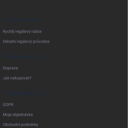
p
a
t
í
VŠE O REGÁLECH
Rychlý regálový rádce
Detailní regálový průvodce
DOPRAVA A PLATBA
Doprava
Jak nakupovat?
PRÁVNÍ INFORMACE
GDPR
Moje objednávka
Obchodní podmínky