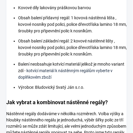
Kovové díly lakovány práškovou barvou
Obsah balení přídavný regál: 1 kovová nástěnná lišta ,
kovové nosníky pod polici, police dřevotříska lamino 18 mm,
šroubky pro připevnění polic k nosníkům.
Obsah balení základní regál: 2 kovové nástěnné lišty ,
kovové nosníky pod polici, police dřevotříska lamino 18 mm,
šroubky pro připevnění polic k nosníkům.
Balení neobsahuje kotvící materiál jelikož je mnoho variant
zdí -
kotvící materiál k nástěnným regálům vyberte v
doplňkovém zboží
Výrobce: Bludovický Svatý Ján s.r.o.
Jak vybrat a kombinovat nástěnné regály?
Nástěnné regály dodáváme v několika rozměrech. Volba výšky a
hloubky nástěnného regálu je jednoduchá, výběr šířky polic ze tří
rozměrů se může zdát limitující, ale velmi jednoduchým způsobem
můžete nástěnné regály spojovat za sebe. Proto jsme tyto regály