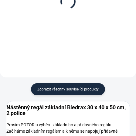
police šedá
- 2 police šedá
281 Kč
620 Kč
232,23 Kč bez DPH
512,40 Kč bez DPH
−
+
−
+
Do košíku
Do košíku
Zobrazit všechny související produkty
Nástěnný regál základní Biedrax 30 x 40 x 50 cm,
2 police
Prosím POZOR u výběru základního a přídavného regálu.
Začínáme základním regálem a k němu se napojují přídavné