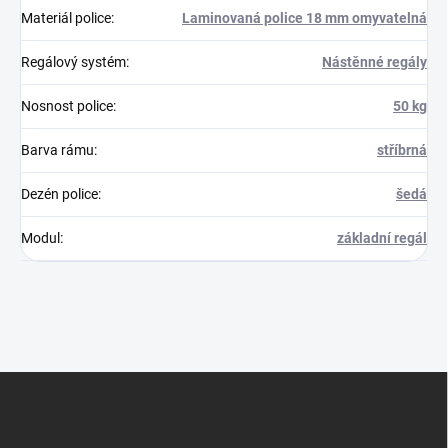
Materiál police
:
Laminovaná police 18 mm omyvatelná
Regálový systém
:
Nástěnné regály
Nosnost police
:
50 kg
Barva rámu
:
stříbrná
Dezén police
:
šedá
Modul
:
základní regál
Z
á
p