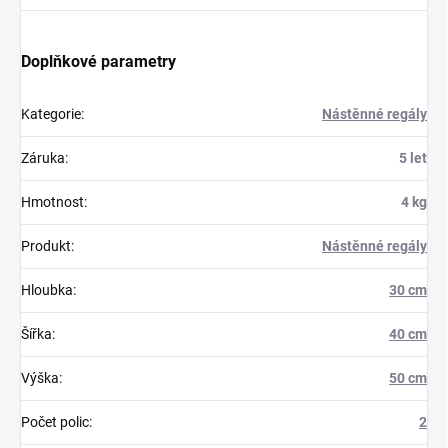
Doplňkové parametry
Kategorie
:
Nástěnné regály
Záruka
:
5 let
Hmotnost
:
4 kg
Produkt
:
Nástěnné regály
Hloubka
:
30 cm
Šířka
:
40 cm
Výška
:
50 cm
Počet polic
:
2