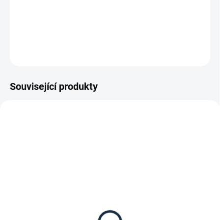
−
+
Přidat do košíku
DETAILNÍ INFORMACE
ZEPTAT SE
Související produkty
SKLADEM
SKLADEM
Patro pro nástěnný regál
Nástěnný regál přídavný
30 x 40 cm, stříbrné,
30 x 40 x 50 cm, stříbrný