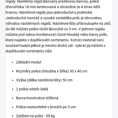
regály. Nástěnný regál lakovaný práškovou barvou, police
dřevotříska 18 mm laminovaná a ohraněná ze 4 stran ABS
hranou. Nástěnné regály jsou jednoduché a praktické.
Jednoduchá montáž a vysoká variabilita polic je obrovskou
výhodou nástěnných regálů. Nástěnné lišty přišroubujete na zeď,
do lišt můžete police vložit libovolně co 5 cm. V jednom regálu
můžete pod sebou kombinovat různé hloubky nebo barvy polic,
které najdete v doplňkovém sortimentu. Kotvící materiál není
součástí balení jelikož je mnoho druhů zdí - vybrat jej můžete v
doplňkovém sortimentu níže.
Základní modul
Rozměry police (hloubka x šířka) 30 x 40 cm
Výška (délka nástěnné lišty) 50 cm
2 police odstín šedá
Barva konstrukce stříbrná
Police nastavitelné v krocích po 5 cm
Zatížení na polici - 50 kg