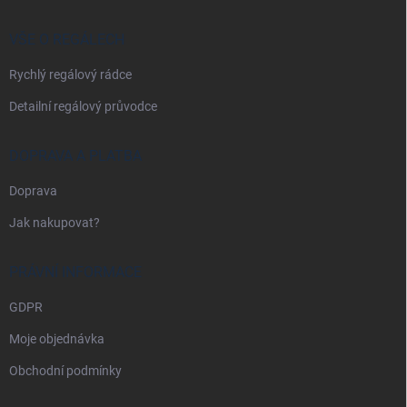
a
t
í
VŠE O REGÁLECH
Rychlý regálový rádce
Detailní regálový průvodce
DOPRAVA A PLATBA
Doprava
Jak nakupovat?
PRÁVNÍ INFORMACE
GDPR
Moje objednávka
Obchodní podmínky