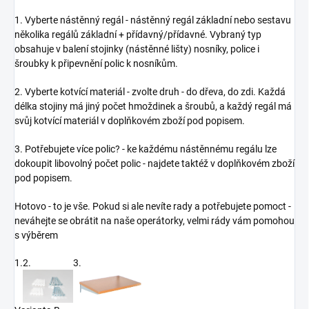
1. Vyberte nástěnný regál - nástěnný regál základní nebo sestavu
několika regálů základní + přídavný/přídavné. Vybraný typ
obsahuje v balení stojinky (nástěnné lišty) nosníky, police i
šroubky k připevnění polic k nosníkům.
2. Vyberte kotvící materiál - zvolte druh - do dřeva, do zdi. Každá
délka stojiny má jiný počet hmoždinek a šroubů, a každý regál má
svůj kotvící materiál v doplňkovém zboží pod popisem.
3. Potřebujete více polic? - ke každému nástěnnému regálu lze
dokoupit libovolný počet polic - najdete taktéž v doplňkovém zboží
pod popisem.
Hotovo - to je vše. Pokud si ale nevíte rady a potřebujete pomoct -
neváhejte se obrátit na naše operátorky, velmi rády vám pomohou
s výběrem
1.
2.
3.