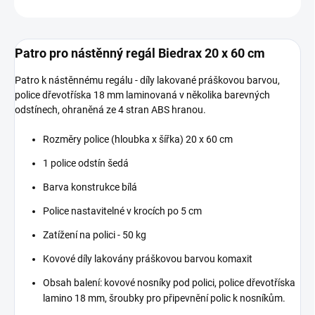
ZEPTAT SE
Patro pro nástěnný regál Biedrax 20 x 60 cm
Patro k nástěnnému regálu - díly lakované práškovou barvou,
police dřevotříska 18 mm laminovaná v několika barevných
odstínech, ohraněná ze 4 stran ABS hranou.
Rozměry police (hloubka x šířka) 20 x 60 cm
1 police odstín šedá
Barva konstrukce bílá
Police nastavitelné v krocích po 5 cm
Zatížení na polici - 50 kg
Kovové díly lakovány práškovou barvou komaxit
Obsah balení: kovové nosníky pod polici, police dřevotříska
lamino 18 mm, šroubky pro připevnění polic k nosníkům.