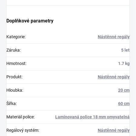
Doplňkové parametry
Kategorie
:
Nástěnné regály
Záruka
:
5 let
Hmotnost
:
1.7 kg
Produkt
:
Nástěnné regály
Hloubka
:
20 cm
Šířka
:
60 cm
Materiál police
:
Laminovaná police 18 mm omyvatelná
Regálový systém
:
Nástěnné regály