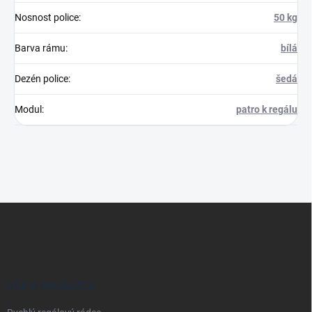
Nosnost police
:
50 kg
Barva rámu
:
bílá
Dezén police
:
šedá
Modul
:
patro k regálu
Z
á
p
a
t
í
VŠE O REGÁLECH