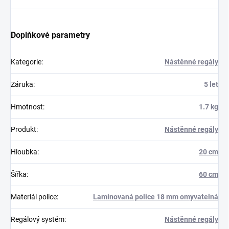
Doplňkové parametry
Kategorie
:
Nástěnné regály
Záruka
:
5 let
Hmotnost
:
1.7 kg
Produkt
:
Nástěnné regály
Hloubka
:
20 cm
Šířka
:
60 cm
Materiál police
:
Laminovaná police 18 mm omyvatelná
Regálový systém
:
Nástěnné regály