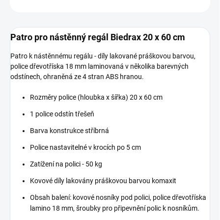
ZEPTAT SE
Patro pro nástěnný regál Biedrax 20 x 60 cm
Patro k nástěnnému regálu - díly lakované práškovou barvou,
police dřevotříska 18 mm laminovaná v několika barevných
odstínech, ohraněná ze 4 stran ABS hranou.
Rozměry police (hloubka x šířka) 20 x 60 cm
1 police odstín třešeň
Barva konstrukce stříbrná
Police nastavitelné v krocích po 5 cm
Zatížení na polici - 50 kg
Kovové díly lakovány práškovou barvou komaxit
Obsah balení: kovové nosníky pod polici, police dřevotříska
lamino 18 mm, šroubky pro připevnění polic k nosníkům.