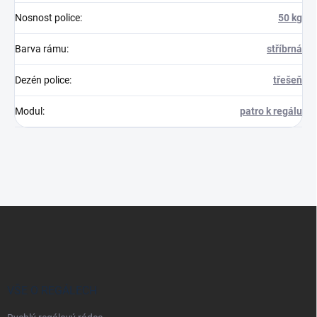
Nosnost police
:
50 kg
Barva rámu
:
stříbrná
Dezén police
:
třešeň
Modul
:
patro k regálu
Z
á
p
a
t
í
VŠE O REGÁLECH