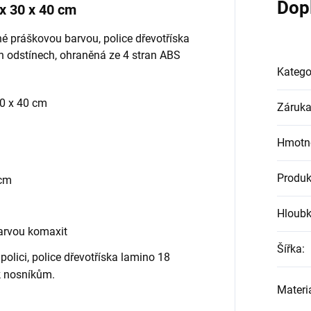
Dop
ax 30 x 40 cm
né práškovou barvou, police dřevotříska
 odstínech, ohraněná ze 4 stran ABS
Katego
30 x 40 cm
Záruk
Hmotn
Produk
 cm
Hloub
arvou komaxit
Šířka
:
olici, police dřevotříska lamino 18
k nosníkům.
Materiá