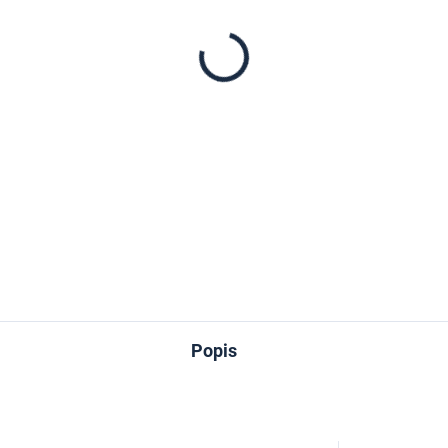
−
+
DETAILNÍ INFORMACE
ZEPTAT SE
Popis