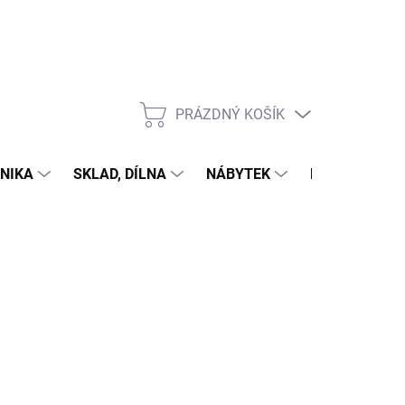
PRÁZDNÝ KOŠÍK
NÁKUPNÍ
KOŠÍK
NIKA
SKLAD, DÍLNA
NÁBYTEK
DŮM A ZAHR