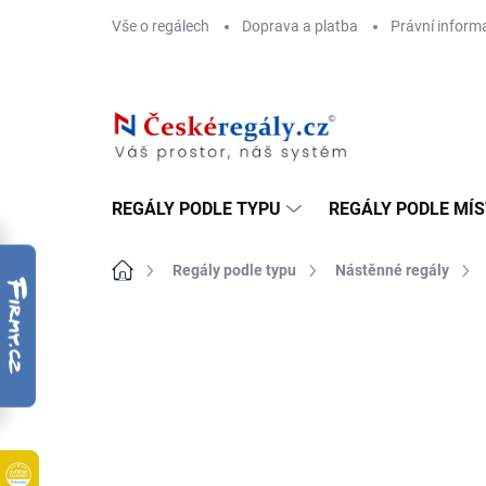
Přejít
Vše o regálech
Doprava a platba
Právní inform
na
obsah
REGÁLY PODLE TYPU
REGÁLY PODLE MÍ
Domů
Regály podle typu
Nástěnné regály
ZNAČKA:
BIEDRAX