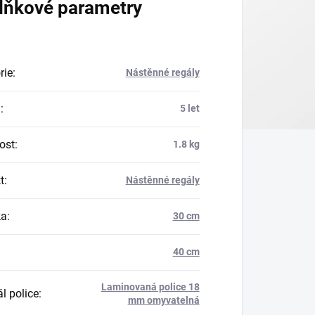
lňkové parametry
rie
:
Nástěnné regály
a
:
5 let
ost
:
1.8 kg
t
:
Nástěnné regály
ka
:
30 cm
40 cm
Laminovaná police 18
l police
:
mm omyvatelná