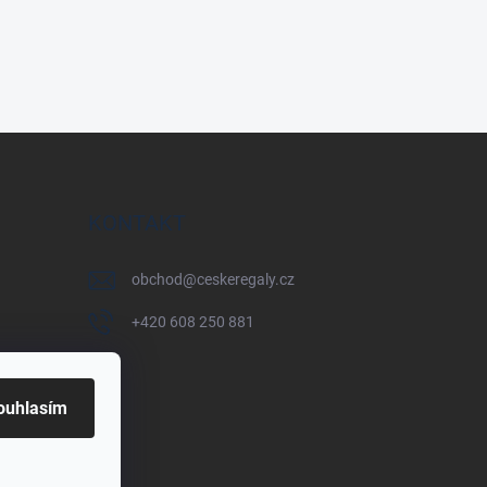
KONTAKT
obchod
@
ceskeregaly.cz
+420 608 250 881
ouhlasím