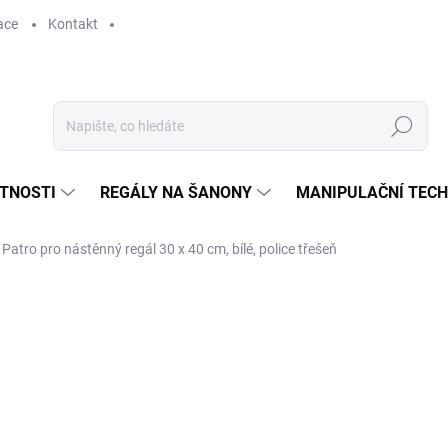
ace
Kontakt
Hledat
STNOSTI
REGÁLY NA ŠANONY
MANIPULAČNÍ TECH
Patro pro nástěnný regál 30 x 40 cm, bílé, police třešeň
281 Kč
232,23 Kč bez DPH
Měrná
SKLADEM
cena: