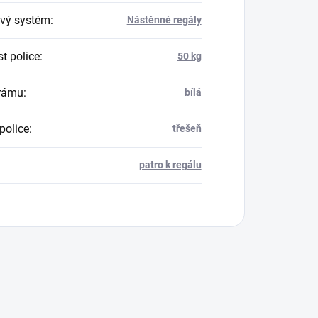
vý systém
:
Nástěnné regály
t police
:
50 kg
rámu
:
bílá
police
:
třešeň
patro k regálu