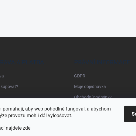
RAVA A PLATBA
PRÁVNÍ INFORMACE
va
GDPR
akupovat?
Moje objednávka
Obchodní podmínky
 pomáhají, aby web pohodlně fungoval, a abychom
S
ýze provozu mohli dál vylepšovat.
cí najdete zde