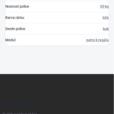
Nosnost police
:
50 kg
Barva rámu
:
bílá
Dezén police
:
buk
Modul
:
patro k regálu
Z
á
p
a
t
í
VŠE O REGÁLECH