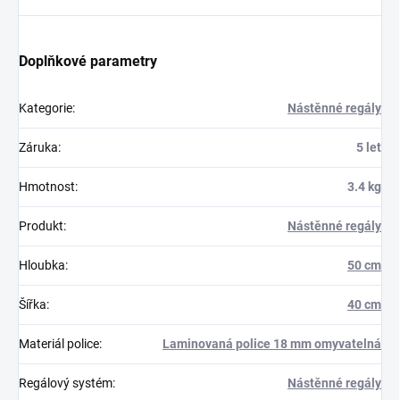
Doplňkové parametry
Kategorie
:
Nástěnné regály
Záruka
:
5 let
Hmotnost
:
3.4 kg
Produkt
:
Nástěnné regály
Hloubka
:
50 cm
Šířka
:
40 cm
Materiál police
:
Laminovaná police 18 mm omyvatelná
Regálový systém
:
Nástěnné regály