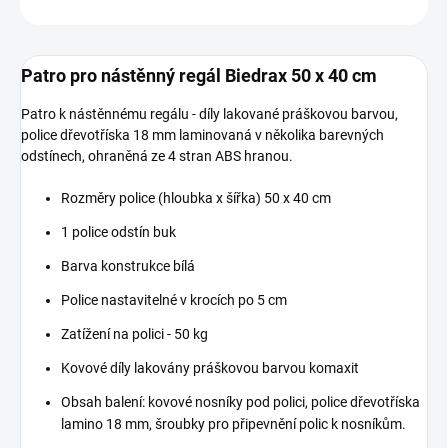
ZEPTAT SE
Patro pro nástěnný regál Biedrax 50 x 40 cm
Patro k nástěnnému regálu - díly lakované práškovou barvou,
police dřevotříska 18 mm laminovaná v několika barevných
odstínech, ohraněná ze 4 stran ABS hranou.
Rozměry police (hloubka x šířka) 50 x 40 cm
1 police odstín buk
Barva konstrukce bílá
Police nastavitelné v krocích po 5 cm
Zatížení na polici - 50 kg
Kovové díly lakovány práškovou barvou komaxit
Obsah balení: kovové nosníky pod polici, police dřevotříska
lamino 18 mm, šroubky pro připevnění polic k nosníkům.