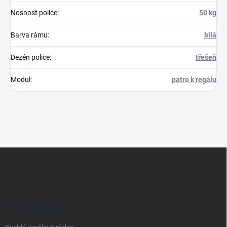
Nosnost police
:
50 kg
Barva rámu
:
bílá
Dezén police
:
třešeň
Modul
:
patro k regálu
Z
á
p
a
t
í
VŠE O REGÁLECH