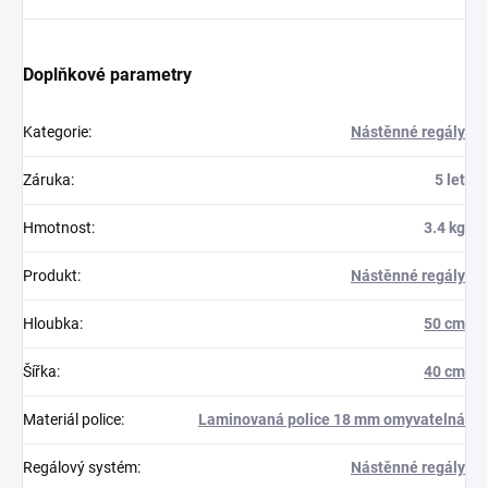
Doplňkové parametry
Kategorie
:
Nástěnné regály
Záruka
:
5 let
Hmotnost
:
3.4 kg
Produkt
:
Nástěnné regály
Hloubka
:
50 cm
Šířka
:
40 cm
Materiál police
:
Laminovaná police 18 mm omyvatelná
Regálový systém
:
Nástěnné regály