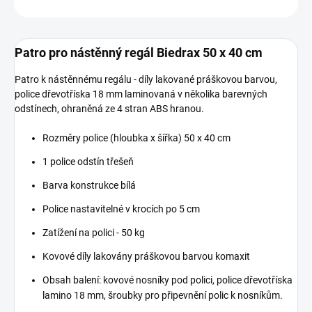
ZEPTAT SE
Patro pro nástěnný regál Biedrax 50 x 40 cm
Patro k nástěnnému regálu - díly lakované práškovou barvou,
police dřevotříska 18 mm laminovaná v několika barevných
odstínech, ohraněná ze 4 stran ABS hranou.
Rozměry police (hloubka x šířka) 50 x 40 cm
1 police odstín třešeň
Barva konstrukce bílá
Police nastavitelné v krocích po 5 cm
Zatížení na polici - 50 kg
Kovové díly lakovány práškovou barvou komaxit
Obsah balení: kovové nosníky pod polici, police dřevotříska
lamino 18 mm, šroubky pro připevnění polic k nosníkům.