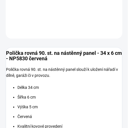
−
+
Přidat do košíku
DETAILNÍ INFORMACE
ZEPTAT SE
Polička rovná 90. st. na nástěnný panel - 34 x 6 cm
- NP5830 červená
Polička rovná 90. st. na nástěnný panel slouží k uložení nářadí v
dílně, garáži či v provozu.
Délka 34 cm
Šířka 6 cm
Výška 5 cm
Červená
Kvalitní kovové provedení