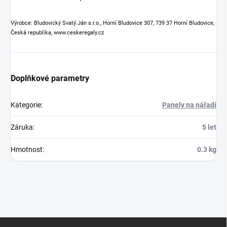
Výrobce: Bludovický Svatý Ján s.r.o., Horní Bludovice 307, 739 37 Horní Bludovice,
Česká republika, www.ceskeregaly.cz
Doplňkové parametry
Kategorie
:
Panely na nářadí
Záruka
:
5 let
Hmotnost
:
0.3 kg
Z