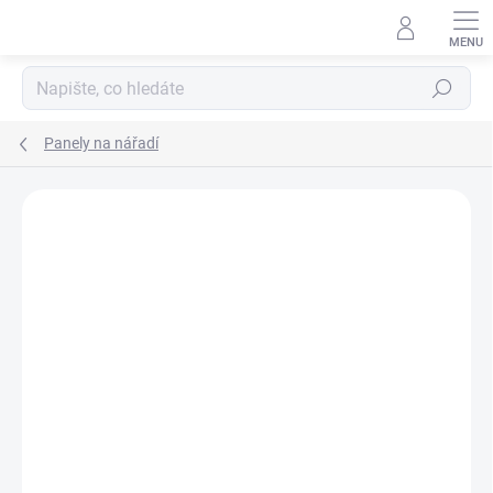
Přejít
na
obsah
Hledat
Panely na nářadí
ZNAČKA:
BIEDRAX