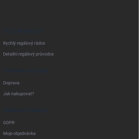
á
p
a
t
í
VŠE O REGÁLECH
Rychlý regálový rádce
Detailní regálový průvodce
DOPRAVA A PLATBA
Doprava
Jak nakupovat?
PRÁVNÍ INFORMACE
GDPR
Moje objednávka