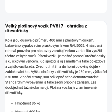
ZEPTAT SE
Velký plošinový vozík PV817 - ohrádka z
dřevotřísky
Kola jsou dušová o průměru 400 mm s plastovým diskem.
Lakováno vypalovacím práškovým lakem RAL5005. 4 násuvná
rohová pouzdra pro nástavby zaručují velkou variabilitu využití
těchto velkých vozů. Řízení vozíku je možné pomocí otočné desky
s kuličkovým věncem. K dispozici je oj s madlem a také pojezdová
a zajišťovací brzda. Zvednutím táhla do horní poloviny dojde k
zablokování kol. Výška ohrádky z dřevotřísky je 250 mm, výška čel
370 mm. 2 boční strany jsou odklopné nebo demontovatelné.
Standardním vybavením je také zadní přípojné zařízení. Lze
doobjednat tažné oko na oji. Plošina vozíku je z laminované
dřevotřísky.
Hmotnost 86 kg
Nosnost 600 kg