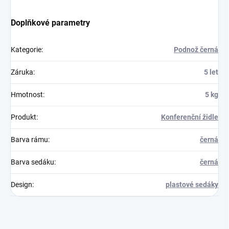
Doplňkové parametry
Kategorie
:
Podnož černá
Záruka
:
5 let
Hmotnost
:
5 kg
Produkt
:
Konferenční židle
Barva rámu
:
černá
Barva sedáku
:
černá
Design
:
plastové sedáky