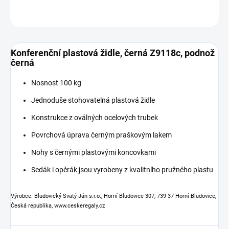
ZEPTAT SE
Konferenční plastová židle, černá Z9118c, podnož
černá
Nosnost 100 kg
Jednoduše stohovatelná plastová židle
Konstrukce z oválných ocelových trubek
Povrchová úprava černým praškovým lakem
Nohy s černými plastovými koncovkami
Sedák i opěrák jsou vyrobeny z kvalitního pružného plastu
Výrobce: Bludovický Svatý Ján s.r.o., Horní Bludovice 307, 739 37 Horní Bludovice,
Česká republika, www.ceskeregaly.cz