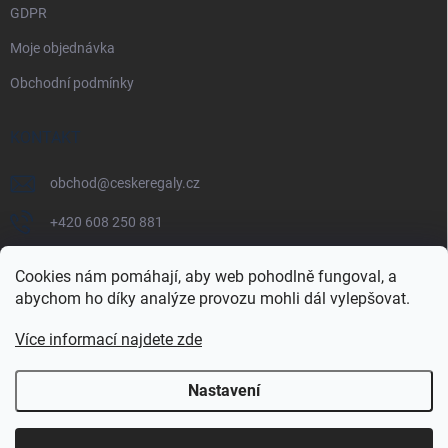
GDPR
Moje objednávka
Obchodní podmínky
KONTAKT
obchod
@
ceskeregaly.cz
+420 608 250 881
Cookies nám pomáhají, aby web pohodlně fungoval, a
abychom ho díky analýze provozu mohli dál vylepšovat.
Více informací najdete zde
Nastavení
Copyright 2026
českéregály.cz
. Všechna práva vyhrazena.